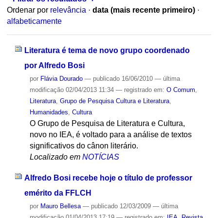
Ordenar por
relevância
·
data (mais recente primeiro)
·
alfabeticamente
Literatura é tema de novo grupo coordenado
por Alfredo Bosi
por
Flávia Dourado
—
publicado
16/06/2010
—
última
modificação
02/04/2013 11:34
— registrado em:
O Comum
,
Literatura
,
Grupo de Pesquisa Cultura e Literatura
,
Humanidades
,
Cultura
O Grupo de Pesquisa de Literatura e Cultura,
novo no IEA, é voltado para a análise de textos
significativos do cânon literário.
Localizado em
NOTÍCIAS
Alfredo Bosi recebe hoje o título de professor
emérito da FFLCH
por
Mauro Bellesa
—
publicado
12/03/2009
—
última
modificação
01/04/2013 17:19
— registrado em:
IEA
,
Revista