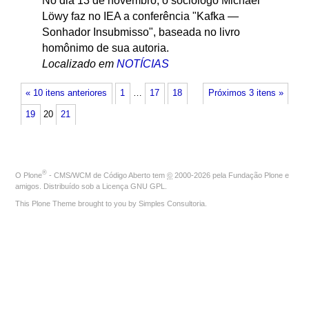
No dia 13 de novembro, o sociólogo Michael
Löwy faz no IEA a conferência "Kafka —
Sonhador Insubmisso", baseada no livro
homônimo de sua autoria.
Localizado em
NOTÍCIAS
« 10 itens anteriores
1
…
17
18
Próximos 3 itens »
19
20
21
®
O
Plone
- CMS/WCM de Código Aberto
tem
©
2000-2026 pela
Fundação Plone
e
amigos. Distribuído sob a
Licença GNU GPL
.
This Plone Theme brought to you by
Simples Consultoria
.