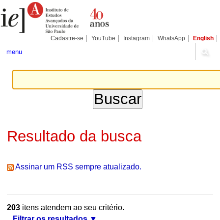
Ir
Ferramentas
Seções
para
Pessoais
o
conteúdo.
|
Cadastre-se
YouTube
Instagram
WhatsApp
English
Ir
para
menu
a
navegação
Resultado da busca
Assinar um RSS sempre atualizado.
203
itens atendem ao seu critério.
Filtrar os resultados