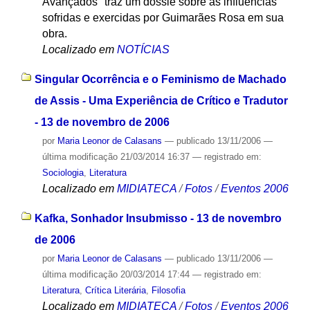
Avançados" traz um dossiê sobre as influências
sofridas e exercidas por Guimarães Rosa em sua
obra.
Localizado em
NOTÍCIAS
Singular Ocorrência e o Feminismo de Machado
de Assis - Uma Experiência de Crítico e Tradutor
- 13 de novembro de 2006
por
Maria Leonor de Calasans
—
publicado
13/11/2006
—
última modificação
21/03/2014 16:37
— registrado em:
Sociologia
,
Literatura
Localizado em
MIDIATECA
/
Fotos
/
Eventos 2006
Kafka, Sonhador Insubmisso - 13 de novembro
de 2006
por
Maria Leonor de Calasans
—
publicado
13/11/2006
—
última modificação
20/03/2014 17:44
— registrado em:
Literatura
,
Crítica Literária
,
Filosofia
Localizado em
MIDIATECA
/
Fotos
/
Eventos 2006