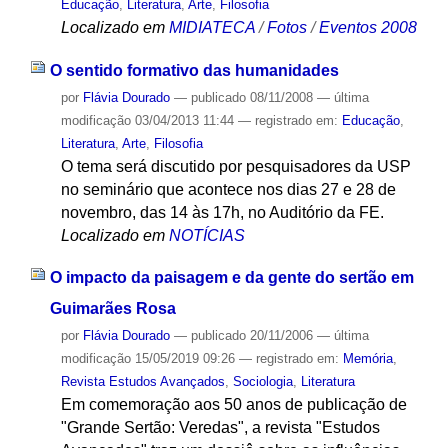
Educação
,
Literatura
,
Arte
,
Filosofia
Localizado em
MIDIATECA
/
Fotos
/
Eventos 2008
O sentido formativo das humanidades
por
Flávia Dourado
—
publicado
08/11/2008
—
última
modificação
03/04/2013 11:44
— registrado em:
Educação
,
Literatura
,
Arte
,
Filosofia
O tema será discutido por pesquisadores da USP
no seminário que acontece nos dias 27 e 28 de
novembro, das 14 às 17h, no Auditório da FE.
Localizado em
NOTÍCIAS
O impacto da paisagem e da gente do sertão em
Guimarães Rosa
por
Flávia Dourado
—
publicado
20/11/2006
—
última
modificação
15/05/2019 09:26
— registrado em:
Memória
,
Revista Estudos Avançados
,
Sociologia
,
Literatura
Em comemoração aos 50 anos de publicação de
"Grande Sertão: Veredas", a revista "Estudos