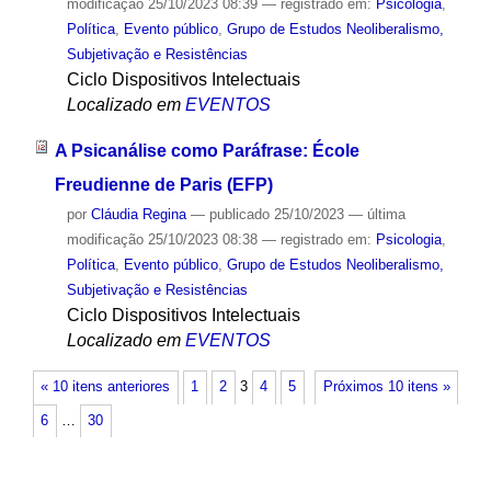
modificação
25/10/2023 08:39
— registrado em:
Psicologia
,
Política
,
Evento público
,
Grupo de Estudos Neoliberalismo,
Subjetivação e Resistências
Ciclo Dispositivos Intelectuais
Localizado em
EVENTOS
A Psicanálise como Paráfrase: École
Freudienne de Paris (EFP)
por
Cláudia Regina
—
publicado
25/10/2023
—
última
modificação
25/10/2023 08:38
— registrado em:
Psicologia
,
Política
,
Evento público
,
Grupo de Estudos Neoliberalismo,
Subjetivação e Resistências
Ciclo Dispositivos Intelectuais
Localizado em
EVENTOS
« 10 itens anteriores
1
2
3
4
5
Próximos 10 itens »
6
…
30