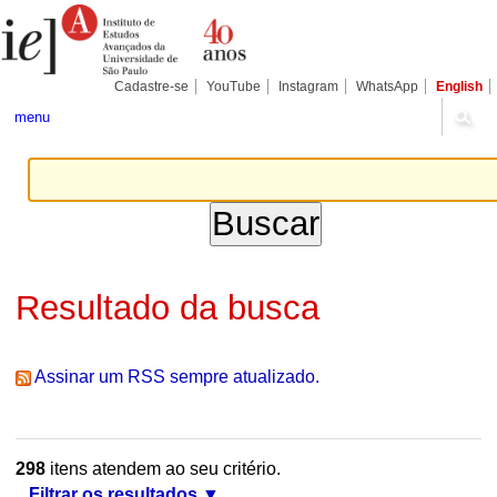
Ir
Ferramentas
Seções
para
Pessoais
o
conteúdo.
|
Cadastre-se
YouTube
Instagram
WhatsApp
English
Ir
para
menu
a
navegação
Resultado da busca
Assinar um RSS sempre atualizado.
298
itens atendem ao seu critério.
Filtrar os resultados