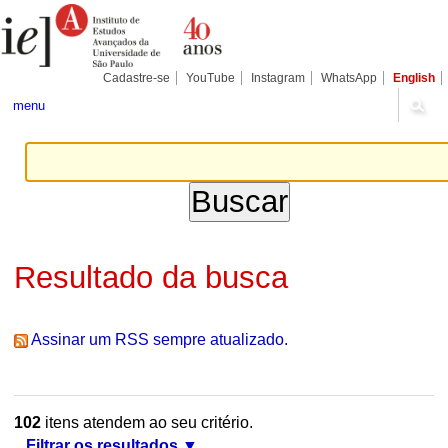
Ir
Ferramentas
Seções
para
Pessoais
o
conteúdo.
|
Cadastre-se
YouTube
Instagram
WhatsApp
English
Ir
para
menu
a
navegação
Resultado da busca
Assinar um RSS sempre atualizado.
102
itens atendem ao seu critério.
Filtrar os resultados