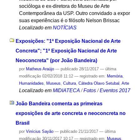
socióloga e ex-diretora do Museu de Arte
Contemporânea da USP. Outro convidado a expor
suas experiências é o filósofo Nelson Brissac
Localizado em
NOTÍCIAS
Exposições: "1ª Exposição Nacional de Arte
Concreta"; "1ª Exposição Nacional de Arte
Neoconcreta" (por João Bandeira)
por
Matheus Araújo
—
publicado
28/11/2017
—
última
modificação
02/02/2018 11:12
— registrado em:
Memória
,
Humanidades
,
Museus
,
Cultura
,
Cátedra Olavo Setubal
,
Arte
Localizado em
MIDIATECA
/
Fotos
/
Eventos 2017
João Bandeira comenta as primeiras
exposições de arte concreta e neoconcreta no
Brasil
por
Vinícius Sayão
—
publicado
21/11/2017
—
última
modificação
30/11/2017 10:17
— registrado em:
Museus
,