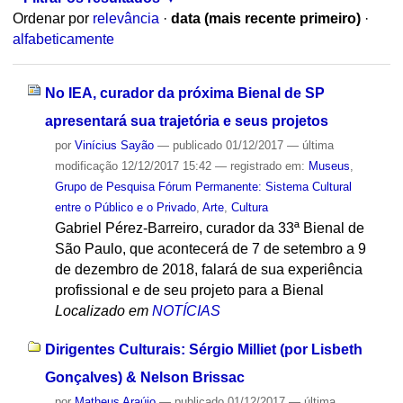
Ordenar por
relevância
·
data (mais recente primeiro)
·
alfabeticamente
No IEA, curador da próxima Bienal de SP
apresentará sua trajetória e seus projetos
por
Vinícius Sayão
—
publicado
01/12/2017
—
última
modificação
12/12/2017 15:42
— registrado em:
Museus
,
Grupo de Pesquisa Fórum Permanente: Sistema Cultural
entre o Público e o Privado
,
Arte
,
Cultura
Gabriel Pérez-Barreiro, curador da 33ª Bienal de
São Paulo, que acontecerá de 7 de setembro a 9
de dezembro de 2018, falará de sua experiência
profissional e de seu projeto para a Bienal
Localizado em
NOTÍCIAS
Dirigentes Culturais: Sérgio Milliet (por Lisbeth
Gonçalves) & Nelson Brissac
por
Matheus Araújo
—
publicado
01/12/2017
—
última