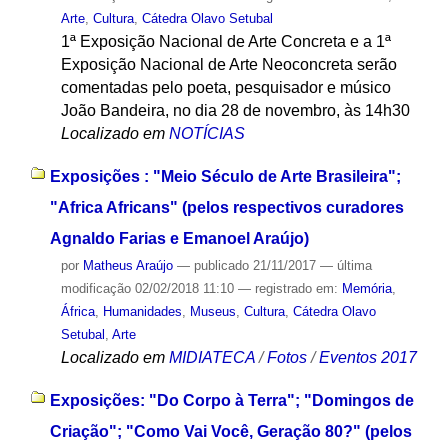
Arte
,
Cultura
,
Cátedra Olavo Setubal
1ª Exposição Nacional de Arte Concreta e a 1ª
Exposição Nacional de Arte Neoconcreta serão
comentadas pelo poeta, pesquisador e músico
João Bandeira, no dia 28 de novembro, às 14h30
Localizado em
NOTÍCIAS
Exposições : "Meio Século de Arte Brasileira";
"Africa Africans" (pelos respectivos curadores
Agnaldo Farias e Emanoel Araújo)
por
Matheus Araújo
—
publicado
21/11/2017
—
última
modificação
02/02/2018 11:10
— registrado em:
Memória
,
África
,
Humanidades
,
Museus
,
Cultura
,
Cátedra Olavo
Setubal
,
Arte
Localizado em
MIDIATECA
/
Fotos
/
Eventos 2017
Exposições: "Do Corpo à Terra"; "Domingos de
Criação"; "Como Vai Você, Geração 80?" (pelos