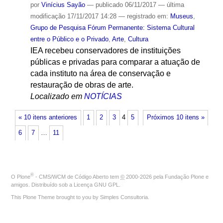
por
Vinícius Sayão
—
publicado
06/11/2017
—
última
modificação
17/11/2017 14:28
— registrado em:
Museus
,
Grupo de Pesquisa Fórum Permanente: Sistema Cultural
entre o Público e o Privado
,
Arte
,
Cultura
IEA recebeu conservadores de instituições
públicas e privadas para comparar a atuação de
cada instituto na área de conservação e
restauração de obras de arte.
Localizado em
NOTÍCIAS
« 10 itens anteriores
1
2
3
4
5
Próximos 10 itens »
6
7
…
11
®
O
Plone
- CMS/WCM de Código Aberto
tem
©
2000-2026 pela
Fundação Plone
e
amigos. Distribuído sob a
Licença GNU GPL
.
This Plone Theme brought to you by
Simples Consultoria
.