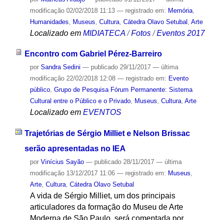
modificação
02/02/2018 11:13
— registrado em:
Memória
,
Humanidades
,
Museus
,
Cultura
,
Cátedra Olavo Setubal
,
Arte
Localizado em
MIDIATECA
/
Fotos
/
Eventos 2017
Encontro com Gabriel Pérez-Barreiro
por
Sandra Sedini
—
publicado
29/11/2017
—
última
modificação
22/02/2018 12:08
— registrado em:
Evento
público
,
Grupo de Pesquisa Fórum Permanente: Sistema
Cultural entre o Público e o Privado
,
Museus
,
Cultura
,
Arte
Localizado em
EVENTOS
Trajetórias de Sérgio Milliet e Nelson Brissac
serão apresentadas no IEA
por
Vinícius Sayão
—
publicado
28/11/2017
—
última
modificação
13/12/2017 11:06
— registrado em:
Museus
,
Arte
,
Cultura
,
Cátedra Olavo Setubal
A vida de Sérgio Milliet, um dos principais
articuladores da formação do Museu de Arte
Moderna de São Paulo, será comentada por