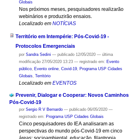
Globais
Nos próximos meses, pesquisadores realizarão
webinários e produzirão ensaios.
Localizado em
NOTÍCIAS
Território em Intempérie: Pós-Covid-19 -
Protocolos Emergenciais
por
Sandra Sedini
—
publicado
12/05/2020
—
última
modificação
27/05/2020 13:23
— registrado em:
Evento
público
,
Evento online
,
Covid-19
,
Programa USP Cidades
Globais
,
Território
Localizado em
EVENTOS
Prevenir, Dialogar e Cooperar: Novos Caminhos
Pós-Covid-19
por
Sergio R V Bernardo
—
publicado
06/05/2020
—
registrado em:
Programa USP Cidades Globais
Cinco pesquisadores do IEA analisaram as
perspectivas do mundo pós-Covid-19 em cinco
áreas: socioambiental, educação, filantropia,