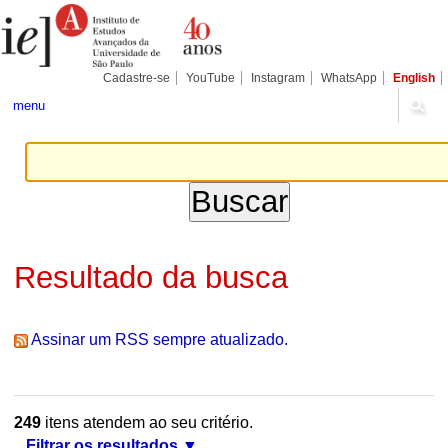
Ir
Ferramentas
Seções
para
Pessoais
o
conteúdo.
|
Cadastre-se
YouTube
Instagram
WhatsApp
English
Ir
para
menu
a
navegação
Resultado da busca
Assinar um RSS sempre atualizado.
249
itens atendem ao seu critério.
Filtrar os resultados