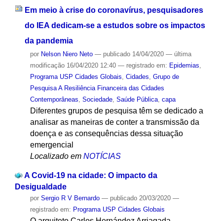
Em meio à crise do coronavírus, pesquisadores
do IEA dedicam-se a estudos sobre os impactos
da pandemia
por
Nelson Niero Neto
—
publicado
14/04/2020
—
última
modificação
16/04/2020 12:40
— registrado em:
Epidemias
,
Programa USP Cidades Globais
,
Cidades
,
Grupo de
Pesquisa A Resiliência Financeira das Cidades
Contemporâneas
,
Sociedade
,
Saúde Pública
,
capa
Diferentes grupos de pesquisa têm se dedicado a
analisar as maneiras de conter a transmissão da
doença e as consequências dessa situação
emergencial
Localizado em
NOTÍCIAS
A Covid-19 na cidade: O impacto da
Desigualdade
por
Sergio R V Bernardo
—
publicado
20/03/2020
—
registrado em:
Programa USP Cidades Globais
O arquiteto Carlos Hernández Arriagada,