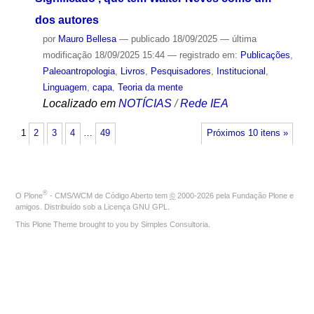
dos autores
por
Mauro Bellesa
—
publicado
18/09/2025
—
última
modificação
18/09/2025 15:44
— registrado em:
Publicações
,
Paleoantropologia
,
Livros
,
Pesquisadores
,
Institucional
,
Linguagem
,
capa
,
Teoria da mente
Localizado em
NOTÍCIAS
/
Rede IEA
1
2
3
4
…
49
Próximos 10 itens »
®
O
Plone
- CMS/WCM de Código Aberto
tem
©
2000-2026 pela
Fundação Plone
e
amigos. Distribuído sob a
Licença GNU GPL
.
This Plone Theme brought to you by
Simples Consultoria
.