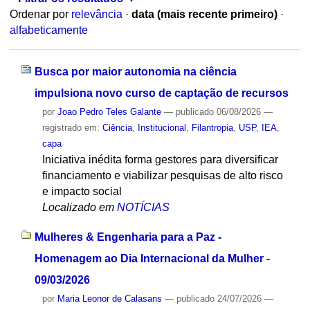
Ordenar por
relevância
·
data (mais recente primeiro)
·
alfabeticamente
Busca por maior autonomia na ciência
impulsiona novo curso de captação de recursos
por
Joao Pedro Teles Galante
—
publicado
06/08/2026
—
registrado em:
Ciência
,
Institucional
,
Filantropia
,
USP
,
IEA
,
capa
Iniciativa inédita forma gestores para diversificar
financiamento e viabilizar pesquisas de alto risco
e impacto social
Localizado em
NOTÍCIAS
Mulheres & Engenharia para a Paz -
Homenagem ao Dia Internacional da Mulher -
09/03/2026
por
Maria Leonor de Calasans
—
publicado
24/07/2026
—