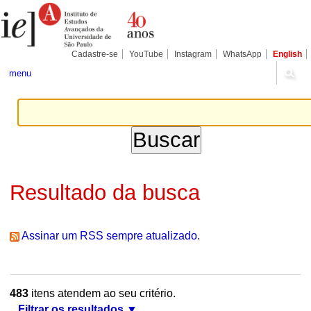
Ir
Ferramentas
Seções
para
Pessoais
o
conteúdo.
|
Cadastre-se
YouTube
Instagram
WhatsApp
English
Ir
para
menu
a
navegação
Resultado da busca
Assinar um RSS sempre atualizado.
483
itens atendem ao seu critério.
Filtrar os resultados