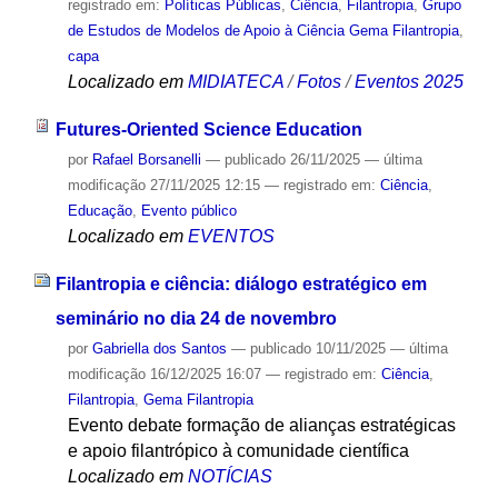
registrado em:
Políticas Públicas
,
Ciência
,
Filantropia
,
Grupo
de Estudos de Modelos de Apoio à Ciência Gema Filantropia
,
capa
Localizado em
MIDIATECA
/
Fotos
/
Eventos 2025
Futures-Oriented Science Education
por
Rafael Borsanelli
—
publicado
26/11/2025
—
última
modificação
27/11/2025 12:15
— registrado em:
Ciência
,
Educação
,
Evento público
Localizado em
EVENTOS
Filantropia e ciência: diálogo estratégico em
seminário no dia 24 de novembro
por
Gabriella dos Santos
—
publicado
10/11/2025
—
última
modificação
16/12/2025 16:07
— registrado em:
Ciência
,
Filantropia
,
Gema Filantropia
Evento debate formação de alianças estratégicas
e apoio filantrópico à comunidade científica
Localizado em
NOTÍCIAS