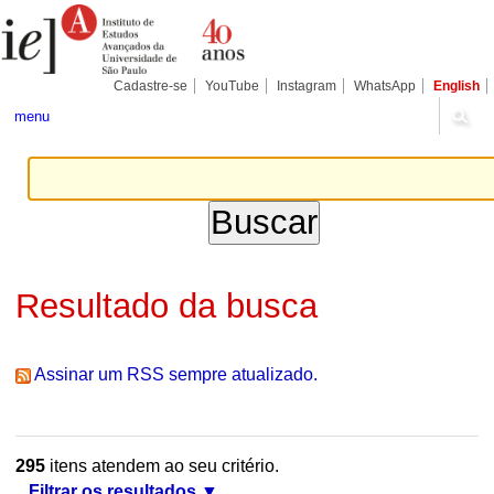
Ir
Ferramentas
Seções
para
Pessoais
o
conteúdo.
|
Cadastre-se
YouTube
Instagram
WhatsApp
English
Ir
para
menu
a
navegação
Resultado da busca
Assinar um RSS sempre atualizado.
295
itens atendem ao seu critério.
Filtrar os resultados