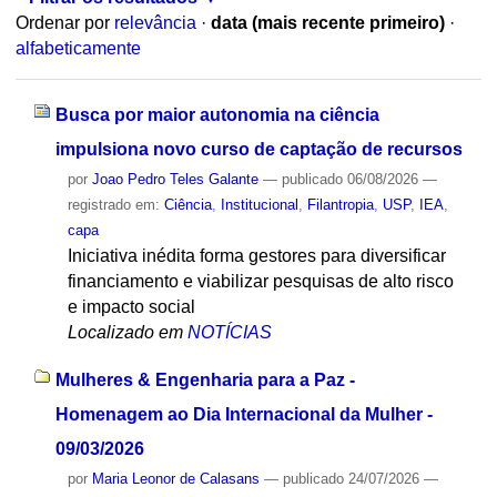
Ordenar por
relevância
·
data (mais recente primeiro)
·
alfabeticamente
Busca por maior autonomia na ciência
impulsiona novo curso de captação de recursos
por
Joao Pedro Teles Galante
—
publicado
06/08/2026
—
registrado em:
Ciência
,
Institucional
,
Filantropia
,
USP
,
IEA
,
capa
Iniciativa inédita forma gestores para diversificar
financiamento e viabilizar pesquisas de alto risco
e impacto social
Localizado em
NOTÍCIAS
Mulheres & Engenharia para a Paz -
Homenagem ao Dia Internacional da Mulher -
09/03/2026
por
Maria Leonor de Calasans
—
publicado
24/07/2026
—