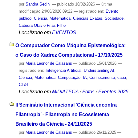
por
Sandra Sedini
—
publicado
10/02/2026
—
última
modificação
24/06/2026 09:22
— registrado em:
Evento
público
,
Ciência
,
Matemática
,
Ciências Exatas
,
Sociedade
,
Cátedra Otavio Frias Filho
Localizado em
EVENTOS
O Computador Como Máquina Epistemológica:
o Caso do Xadrez Computacional - 17/10/2025
por
Maria Leonor de Calasans
—
publicado
15/01/2026
—
registrado em:
Inteligência Artificial
,
Understanding AI
,
Ciência
,
Matemática
,
Computação
,
IA
,
Conhecimento
,
capa
,
CT&I
Localizado em
MIDIATECA
/
Fotos
/
Eventos 2025
II Seminário Internacional ‘Ciência encontra
Filantropia’ - Filantropia no Ecossistema
Brasileiro da Ciência - 24/11/2025
por
Maria Leonor de Calasans
—
publicado
26/11/2025
—