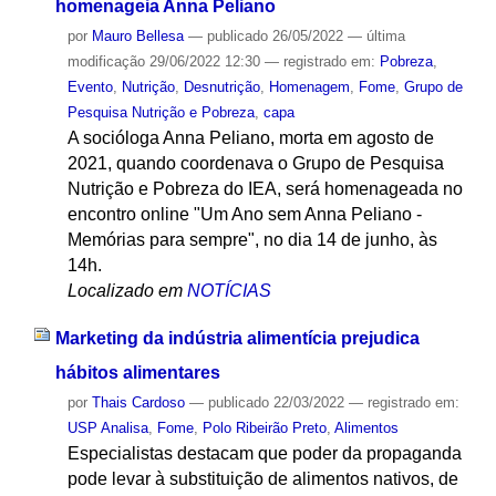
homenageia Anna Peliano
por
Mauro Bellesa
—
publicado
26/05/2022
—
última
modificação
29/06/2022 12:30
— registrado em:
Pobreza
,
Evento
,
Nutrição
,
Desnutrição
,
Homenagem
,
Fome
,
Grupo de
Pesquisa Nutrição e Pobreza
,
capa
A socióloga Anna Peliano, morta em agosto de
2021, quando coordenava o Grupo de Pesquisa
Nutrição e Pobreza do IEA, será homenageada no
encontro online "Um Ano sem Anna Peliano -
Memórias para sempre", no dia 14 de junho, às
14h.
Localizado em
NOTÍCIAS
Marketing da indústria alimentícia prejudica
hábitos alimentares
por
Thais Cardoso
—
publicado
22/03/2022
— registrado em:
USP Analisa
,
Fome
,
Polo Ribeirão Preto
,
Alimentos
Especialistas destacam que poder da propaganda
pode levar à substituição de alimentos nativos, de