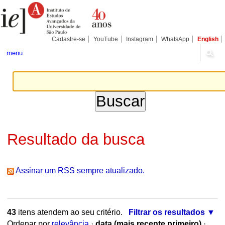
Ir
Ferramentas
Seções
para
Pessoais
o
conteúdo.
|
Cadastre-se
YouTube
Instagram
WhatsApp
English
Ir
para
menu
a
navegação
Resultado da busca
Assinar um RSS sempre atualizado.
43
itens atendem ao seu critério.
Filtrar os resultados
Ordenar por
relevância
·
data (mais recente primeiro)
·