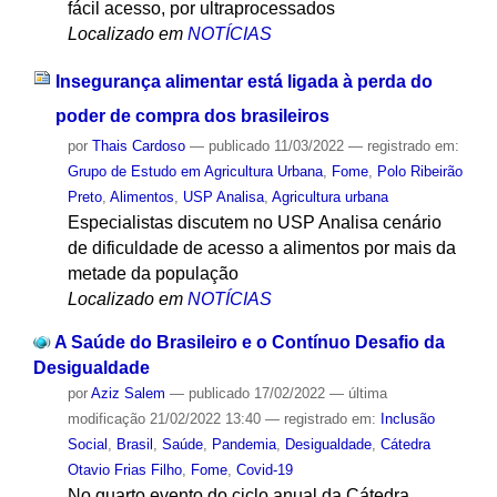
fácil acesso, por ultraprocessados
Localizado em
NOTÍCIAS
Insegurança alimentar está ligada à perda do
poder de compra dos brasileiros
por
Thais Cardoso
—
publicado
11/03/2022
— registrado em:
Grupo de Estudo em Agricultura Urbana
,
Fome
,
Polo Ribeirão
Preto
,
Alimentos
,
USP Analisa
,
Agricultura urbana
Especialistas discutem no USP Analisa cenário
de dificuldade de acesso a alimentos por mais da
metade da população
Localizado em
NOTÍCIAS
A Saúde do Brasileiro e o Contínuo Desafio da
Desigualdade
por
Aziz Salem
—
publicado
17/02/2022
—
última
modificação
21/02/2022 13:40
— registrado em:
Inclusão
Social
,
Brasil
,
Saúde
,
Pandemia
,
Desigualdade
,
Cátedra
Otavio Frias Filho
,
Fome
,
Covid-19
No quarto evento do ciclo anual da Cátedra