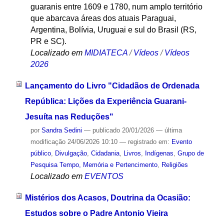
guaranis entre 1609 e 1780, num amplo território
que abarcava áreas dos atuais Paraguai,
Argentina, Bolívia, Uruguai e sul do Brasil (RS,
PR e SC).
Localizado em
MIDIATECA
/
Vídeos
/
Vídeos
2026
Lançamento do Livro "Cidadãos de Ordenada
República: Lições da Experiência Guarani-
Jesuíta nas Reduções"
por
Sandra Sedini
—
publicado
20/01/2026
—
última
modificação
24/06/2026 10:10
— registrado em:
Evento
público
,
Divulgação
,
Cidadania
,
Livros
,
Indígenas
,
Grupo de
Pesquisa Tempo, Memória e Pertencimento
,
Religiões
Localizado em
EVENTOS
Mistérios dos Acasos, Doutrina da Ocasião:
Estudos sobre o Padre Antonio Vieira