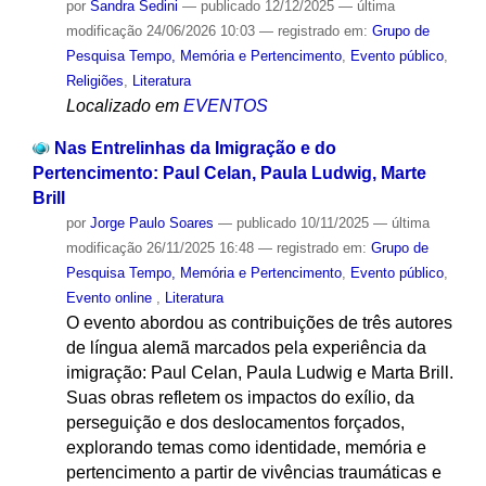
por
Sandra Sedini
—
publicado
12/12/2025
—
última
modificação
24/06/2026 10:03
— registrado em:
Grupo de
Pesquisa Tempo, Memória e Pertencimento
,
Evento público
,
Religiões
,
Literatura
Localizado em
EVENTOS
Nas Entrelinhas da Imigração e do
Pertencimento: Paul Celan, Paula Ludwig, Marte
Brill
por
Jorge Paulo Soares
—
publicado
10/11/2025
—
última
modificação
26/11/2025 16:48
— registrado em:
Grupo de
Pesquisa Tempo, Memória e Pertencimento
,
Evento público
,
Evento online
,
Literatura
O evento abordou as contribuições de três autores
de língua alemã marcados pela experiência da
imigração: Paul Celan, Paula Ludwig e Marta Brill.
Suas obras refletem os impactos do exílio, da
perseguição e dos deslocamentos forçados,
explorando temas como identidade, memória e
pertencimento a partir de vivências traumáticas e