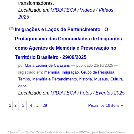
transformadoras.
Localizado em
MIDIATECA
/
Vídeos
/
Vídeos
2025
Imigrações e Laços de Pertencimento - O
Protagonismo das Comunidades de Imigrantes
como Agentes de Memória e Preservação no
Território Brasileiro - 29/09/2025
por
Maria Leonor de Calasans
—
publicado
23/10/2025
—
registrado em:
memória
,
Imigração
,
Grupo de Pesquisa
Tempo, Memória e Pertencimento
,
história
,
Museus
,
Cultura
,
capa
Localizado em
MIDIATECA
/
Fotos
/
Eventos 2025
1
2
3
4
…
29
Próximos 10 itens »
®
O
Plone
- CMS/WCM de Código Aberto
tem
©
2000-2026 pela
Fundação Plone
e