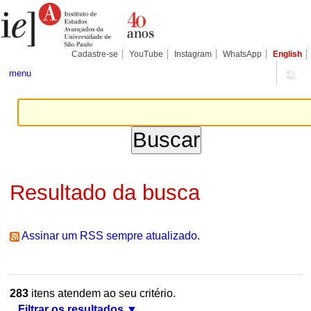
Ir
Ferramentas
Seções
para
Pessoais
o
conteúdo.
|
Cadastre-se
YouTube
Instagram
WhatsApp
English
Ir
para
menu
a
navegação
Resultado da busca
Assinar um RSS sempre atualizado.
283
itens atendem ao seu critério.
Filtrar os resultados