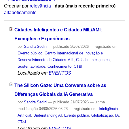
Ordenar por
relevância
·
data (mais recente primeiro)
·
alfabeticamente
Cidades Inteligentes e Cidades MIL/AMI:
Exemplos e Experiências
por
Sandra Sedini
—
publicado
30/07/2026
— registrado em:
Evento público
,
Centro Internacional de Inovação e
Desenvolvimento de Cidades MIL
,
Cidades inteligentes
,
Sustentabilidade
,
Conhecimento
,
CT&I
Localizado em
EVENTOS
The Silicon Gaze: Uma Conversa sobre as
Diferenças Globais da IA Generativa
por
Sandra Sedini
—
publicado
21/07/2026
—
última
modificação
04/08/2026 08:23
— registrado em:
Inteligência
Artificial
,
Understanding AI
,
Evento público
,
Globalização
,
IA
,
CT&I
Localizado em
EVENTOS