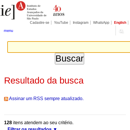
Ir
Ferramentas
Seções
para
Pessoais
o
conteúdo.
|
Cadastre-se
YouTube
Instagram
WhatsApp
English
Ir
para
menu
a
navegação
Resultado da busca
Assinar um RSS sempre atualizado.
128
itens atendem ao seu critério.
Filtrar os resultados