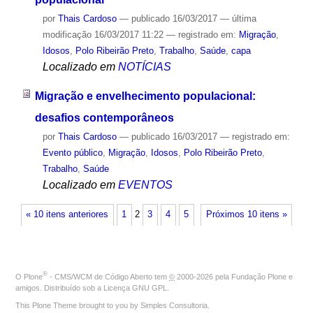
por
Thais Cardoso
—
publicado
16/03/2017
—
última
modificação
16/03/2017 11:22
— registrado em:
Migração
,
Idosos
,
Polo Ribeirão Preto
,
Trabalho
,
Saúde
,
capa
Localizado em
NOTÍCIAS
Migração e envelhecimento populacional:
desafios contemporâneos
por
Thais Cardoso
—
publicado
16/03/2017
— registrado em:
Evento público
,
Migração
,
Idosos
,
Polo Ribeirão Preto
,
Trabalho
,
Saúde
Localizado em
EVENTOS
« 10 itens anteriores
1
2
3
4
5
Próximos 10 itens »
®
O
Plone
- CMS/WCM de Código Aberto
tem
©
2000-2026 pela
Fundação Plone
e
amigos. Distribuído sob a
Licença GNU GPL
.
This Plone Theme brought to you by
Simples Consultoria
.