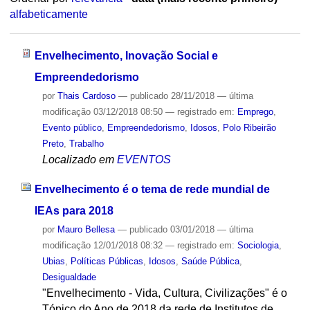
alfabeticamente
Envelhecimento, Inovação Social e
Empreendedorismo
por
Thais Cardoso
—
publicado
28/11/2018
—
última
modificação
03/12/2018 08:50
— registrado em:
Emprego
,
Evento público
,
Empreendedorismo
,
Idosos
,
Polo Ribeirão
Preto
,
Trabalho
Localizado em
EVENTOS
Envelhecimento é o tema de rede mundial de
IEAs para 2018
por
Mauro Bellesa
—
publicado
03/01/2018
—
última
modificação
12/01/2018 08:32
— registrado em:
Sociologia
,
Ubias
,
Políticas Públicas
,
Idosos
,
Saúde Pública
,
Desigualdade
"Envelhecimento - Vida, Cultura, Civilizações" é o
Tópico do Ano de 2018 da rede de Institutos de