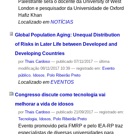
Palestrante será o docente da University of West
London e pesquisador da Universidade de Oxford
Hafiz Khan
Localizado em
NOTÍCIAS
Global Population Aging: Unequal Distribution
of Risks in Later Life between Developed and
Developing Countries
por
Thais Cardoso
—
publicado
07/11/2017
—
última
modificação
08/11/2017 10:39
— registrado em:
Evento
público
,
Idosos
,
Polo Ribeirão Preto
Localizado em
EVENTOS
Congresso discute como tecnologia vai
melhorar a vida de idosos
por
Thais Cardoso
—
publicado
21/09/2017
— registrado em:
Tecnologia
,
Idosos
,
Polo Ribeirão Preto
Evento promovido pela FMRP e pelo IEA-RP traz
especialistas de diversas universidades para