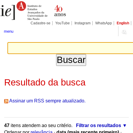
Ir
Ferramentas
Seções
para
Pessoais
o
conteúdo.
|
Cadastre-se
YouTube
Instagram
WhatsApp
English
Ir
para
menu
a
navegação
Resultado da busca
Assinar um RSS sempre atualizado.
47
itens atendem ao seu critério.
Filtrar os resultados
Ordenar por
relevância
·
data (mais recente primeiro)
·