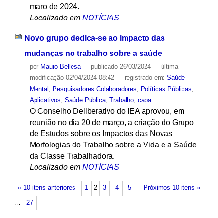
maro de 2024.
Localizado em
NOTÍCIAS
Novo grupo dedica-se ao impacto das
mudanças no trabalho sobre a saúde
por
Mauro Bellesa
—
publicado
26/03/2024
—
última
modificação
02/04/2024 08:42
— registrado em:
Saúde
Mental
,
Pesquisadores Colaboradores
,
Políticas Públicas
,
Aplicativos
,
Saúde Pública
,
Trabalho
,
capa
O Conselho Deliberativo do IEA aprovou, em
reunião no dia 20 de março, a criação do Grupo
de Estudos sobre os Impactos das Novas
Morfologias do Trabalho sobre a Vida e a Saúde
da Classe Trabalhadora.
Localizado em
NOTÍCIAS
« 10 itens anteriores
1
2
3
4
5
Próximos 10 itens »
…
27