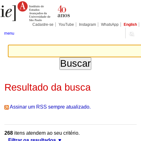
Ir
Ferramentas
Seções
para
Pessoais
o
conteúdo.
|
Cadastre-se
YouTube
Instagram
WhatsApp
English
Ir
para
menu
a
navegação
Resultado da busca
Assinar um RSS sempre atualizado.
268
itens atendem ao seu critério.
Filtrar os resultados