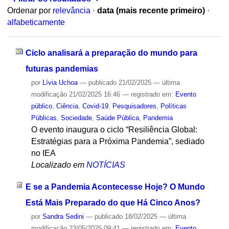
Ordenar por
relevância
·
data (mais recente primeiro)
·
alfabeticamente
Ciclo analisará a preparação do mundo para
futuras pandemias
por
Lívia Uchoa
—
publicado
21/02/2025
—
última
modificação
21/02/2025 16:46
— registrado em:
Evento
público
,
Ciência
,
Covid-19
,
Pesquisadores
,
Políticas
Públicas
,
Sociedade
,
Saúde Pública
,
Pandemia
O evento inaugura o ciclo “Resiliência Global:
Estratégias para a Próxima Pandemia”, sediado
no IEA
Localizado em
NOTÍCIAS
E se a Pandemia Acontecesse Hoje? O Mundo
Está Mais Preparado do que Há Cinco Anos?
por
Sandra Sedini
—
publicado
18/02/2025
—
última
modificação
23/05/2025 09:41
— registrado em:
Evento