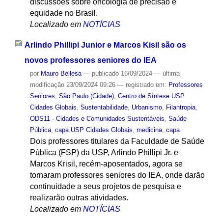
discussões sobre oncologia de precisão e
equidade no Brasil.
Localizado em
NOTÍCIAS
Arlindo Phillipi Junior e Marcos Kisil são os
novos professores seniores do IEA
por
Mauro Bellesa
—
publicado
16/09/2024
—
última
modificação
23/09/2024 09:26
— registrado em:
Professores
Seniores
,
São Paulo (Cidade)
,
Centro de Síntese USP
Cidades Globais
,
Sustentabilidade
,
Urbanismo
,
Filantropia
,
ODS11 - Cidades e Comunidades Sustentáveis
,
Saúde
Pública
,
capa USP Cidades Globais
,
medicina
,
capa
Dois professores titulares da Faculdade de Saúde
Pública (FSP) da USP, Arlindo Phillipi Jr. e
Marcos Krisil, recém-aposentados, agora se
tornaram professores seniores do IEA, onde darão
continuidade a seus projetos de pesquisa e
realizarão outras atividades.
Localizado em
NOTÍCIAS