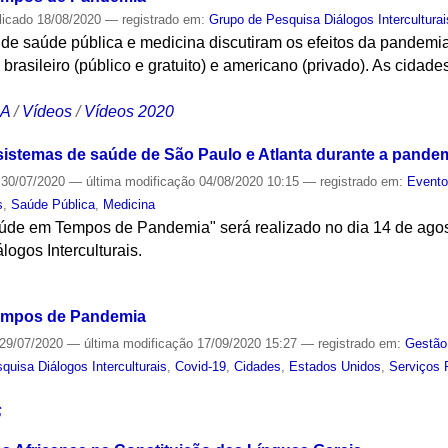
licado
18/08/2020
— registrado em:
Grupo de Pesquisa Diálogos Interculturai
de saúde pública e medicina discutiram os efeitos da pandemia
brasileiro (público e gratuito) e americano (privado). As cidad
CA
/
Vídeos
/
Vídeos 2020
istemas de saúde de São Paulo e Atlanta durante a pande
30/07/2020
—
última modificação
04/08/2020 10:15
— registrado em:
Event
s
,
Saúde Pública
,
Medicina
de em Tempos de Pandemia" será realizado no dia 14 de agos
ogos Interculturais.
S
empos de Pandemia
29/07/2020
—
última modificação
17/09/2020 15:27
— registrado em:
Gestão
quisa Diálogos Interculturais
,
Covid-19
,
Cidades
,
Estados Unidos
,
Serviços 
S