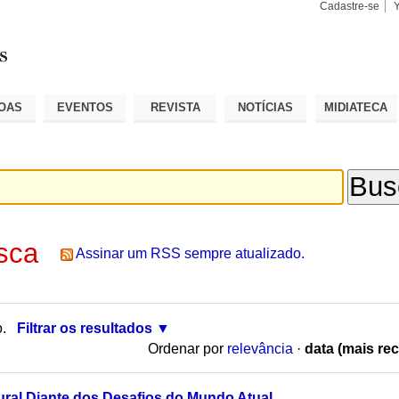
Cadastre-se
Busca
Busca
Avançad
OAS
EVENTOS
REVISTA
NOTÍCIAS
MIDIATECA
sca
Assinar um RSS sempre atualizado.
o.
Filtrar os resultados
Ordenar por
relevância
·
data (mais rec
ltural Diante dos Desafios do Mundo Atual