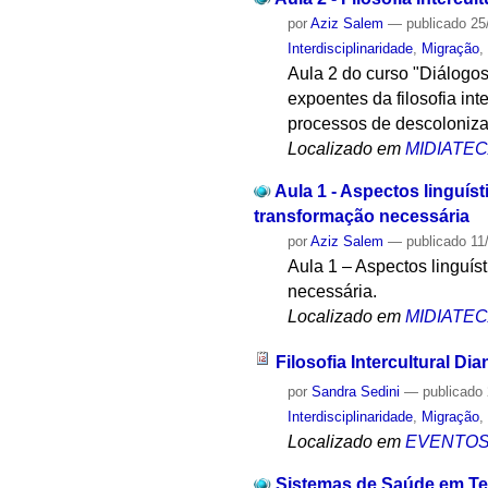
por
Aziz Salem
—
publicado
25
Interdisciplinaridade
,
Migração
Aula 2 do curso "Diálogos
expoentes da filosofia in
processos de descolonizaç
Localizado em
MIDIATE
Aula 1 - Aspectos linguís
transformação necessária
por
Aziz Salem
—
publicado
11
Aula 1 – Aspectos linguís
necessária.
Localizado em
MIDIATE
Filosofia Intercultural D
por
Sandra Sedini
—
publicado
Interdisciplinaridade
,
Migração
Localizado em
EVENTO
Sistemas de Saúde em T