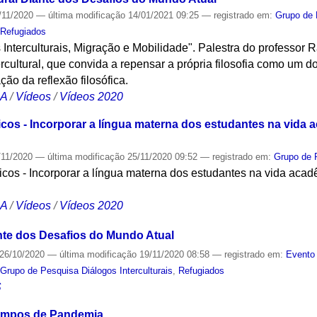
/11/2020
—
última modificação
14/01/2021 09:25
— registrado em:
Grupo de 
,
Refugiados
 Interculturais, Migração e Mobilidade". Palestra do professor 
tercultural, que convida a repensar a própria filosofia como um 
ão da reflexão filosófica.
CA
/
Vídeos
/
Vídeos 2020
ticos - Incorporar a língua materna dos estudantes na vida
/11/2020
—
última modificação
25/11/2020 09:52
— registrado em:
Grupo de P
ticos - Incorporar a língua materna dos estudantes na vida ac
CA
/
Vídeos
/
Vídeos 2020
iante dos Desafios do Mundo Atual
26/10/2020
—
última modificação
19/11/2020 08:58
— registrado em:
Evento 
,
Grupo de Pesquisa Diálogos Interculturais
,
Refugiados
S
empos de Pandemia