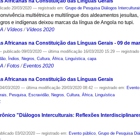
s Africanas na Constituição das Línguas Gerais
licado
20/03/2020
— registrado em:
Grupo de Pesquisa Diálogos Interculturai
onvivência multiétnica e multilíngue dos aldeamentos jesuítas
gros e indígenas deixou marcas da língua de Angola no tupi.
CA
/
Vídeos
/
Vídeos 2020
s Africanas na Constituição das Línguas Gerais - 09 de ma
—
publicado
09/03/2020
—
última modificação
16/03/2020 15:29
— registrad
dão
,
Índios
,
Negros
,
Cultura
,
África
,
Linguística
,
capa
CA
/
Fotos
/
Eventos 2020
s Africanas na Constituição das Línguas Gerais
04/03/2020
—
última modificação
20/03/2020 08:42
— registrado em:
Evento
rais
,
Pesquisa
,
Escravidão
,
Negros
,
Cultura
,
África
,
Linguística
S
ônico "Diálogos Interculturais: Reflexões Interdisciplinare
ublicado
03/02/2020
— registrado em:
Evento público
,
Grupo de Pesquisa Diál