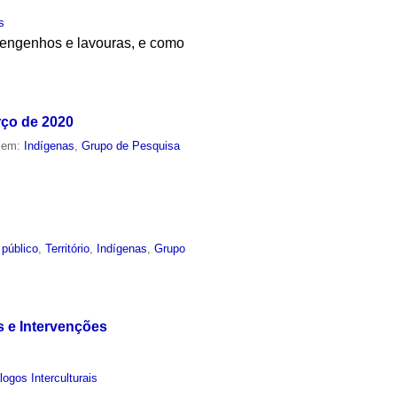
s
, engenhos e lavouras, e como
rço de 2020
o em:
Indígenas
,
Grupo de Pesquisa
 público
,
Território
,
Indígenas
,
Grupo
s e Intervenções
ogos Interculturais