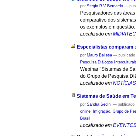
por
Sergio R V Bernardo
—
pub
Pesquisadores das áreas 
comparativo dos sistemas 
os exemplos em questão.
Localizado em
MIDIATE
Especialistas comparam s
por
Mauro Bellesa
—
publicado
Pesquisa Diálogos Interculturai
Webinar "Sistemas de Saú
do Grupo de Pesquisa Diál
Localizado em
NOTÍCIA
Sistemas de Saúde em T
por
Sandra Sedini
—
publicado
online
,
Imigração
,
Grupo de Pes
Brasil
Localizado em
EVENTO