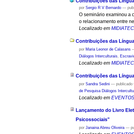
Contribuições das Língua
por
Sergio R V Bernardo
—
pub
O seminário examinou a c
o relacionamento entre ne
Localizado em
MIDIATE
Contribuições das Língua
por
Maria Leonor de Calasans
Diálogos Interculturais
,
Escravi
Localizado em
MIDIATE
Contribuições das Língua
por
Sandra Sedini
—
publicado
de Pesquisa Diálogos Intercultu
Localizado em
EVENTO
Lançamento do Livro Eletr
Psicossociais"
por
Janaina Abreu Oliveira
—
p