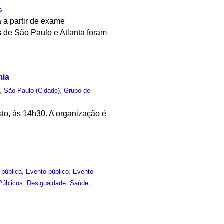
s
 a partir de exame
es de São Paulo e Atlanta foram
mia
o
,
São Paulo (Cidade)
,
Grupo de
to, às 14h30. A organização é
 pública
,
Evento público
,
Evento
Públicos
,
Desigualdade
,
Saúde
,