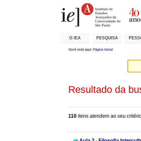
Ir
Ferramentas
Seções
para
Pessoais
o
conteúdo.
|
Ir
para
a
O IEA
PESQUISA
PESS
navegação
Você está aqui:
Página Inicial
Resultado da bu
110
itens atendem ao seu critéri
Aula 2 - Filosofia Intercu