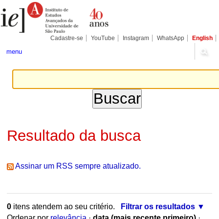
Ir
Ferramentas
para
Pessoais
o
conteúdo.
|
Cadastre-se
YouTube
Instagram
WhatsApp
English
Ir
para
menu
a
navegação
Resultado da busca
Assinar um RSS sempre atualizado.
0
itens atendem ao seu critério.
Filtrar os resultados
Ordenar por
relevância
·
data (mais recente primeiro)
·