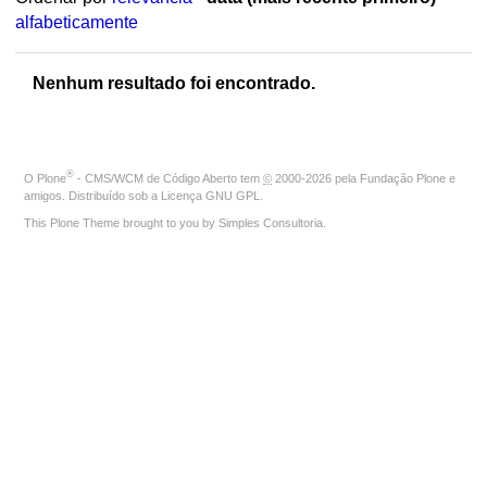
alfabeticamente
Nenhum resultado foi encontrado.
®
O
Plone
- CMS/WCM de Código Aberto
tem
©
2000-2026 pela
Fundação Plone
e
amigos. Distribuído sob a
Licença GNU GPL
.
This Plone Theme brought to you by
Simples Consultoria
.