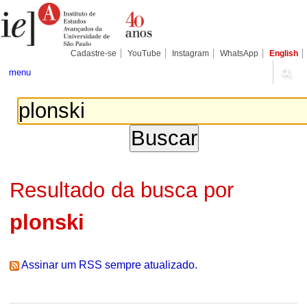
Ir
Ferramentas
Seções
para
Pessoais
o
conteúdo.
|
Cadastre-se
YouTube
Instagram
WhatsApp
English
Ir
para
menu
a
navegação
Resultado da busca por
plonski
Assinar um RSS sempre atualizado.