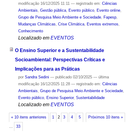
modificação
16/12/2025 11:11
— registrado em:
Ciências
Ambientais
,
Gestão pública
,
Evento público
,
Evento online
,
Grupo de Pesquisa Meio Ambiente e Sociedade
,
Fapesp
,
Mudanças Climáticas
,
Crise Climática
,
Eventos extremos
,
Conhecimento
Localizado em
EVENTOS
O Ensino Superior e a Sustentabilidade
Socioambiental: Perspectivas Críticas e
Implicações para as Práticas
por
Sandra Sedini
—
publicado
02/10/2025
—
última
modificação
16/12/2025 11:28
— registrado em:
Ciências
Ambientais
,
Grupo de Pesquisa Meio Ambiente e Sociedade
,
Evento público
,
Ensino Superior
,
Sustentabilidade
Localizado em
EVENTOS
« 10 itens anteriores
1
2
3
4
5
Próximos 10 itens »
…
33