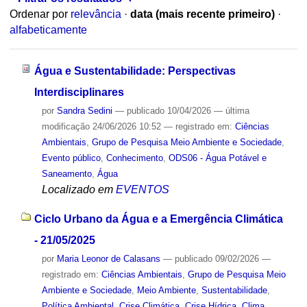
Ordenar por
relevância
·
data (mais recente primeiro)
·
alfabeticamente
Água e Sustentabilidade: Perspectivas
Interdisciplinares
por
Sandra Sedini
—
publicado
10/04/2026
—
última
modificação
24/06/2026 10:52
— registrado em:
Ciências
Ambientais
,
Grupo de Pesquisa Meio Ambiente e Sociedade
,
Evento público
,
Conhecimento
,
ODS06 - Água Potável e
Saneamento
,
Água
Localizado em
EVENTOS
Ciclo Urbano da Água e a Emergência Climática
- 21/05/2025
por
Maria Leonor de Calasans
—
publicado
09/02/2026
—
registrado em:
Ciências Ambientais
,
Grupo de Pesquisa Meio
Ambiente e Sociedade
,
Meio Ambiente
,
Sustentabilidade
,
Política Ambiental
,
Crise Climática
,
Crise Hídrica
,
Clima
,