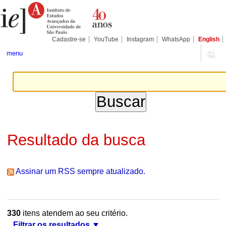
Ir
Ferramentas
Seções
para
Pessoais
o
conteúdo.
|
Cadastre-se
YouTube
Instagram
WhatsApp
English
Ir
para
menu
a
navegação
Resultado da busca
Assinar um RSS sempre atualizado.
330
itens atendem ao seu critério.
Filtrar os resultados