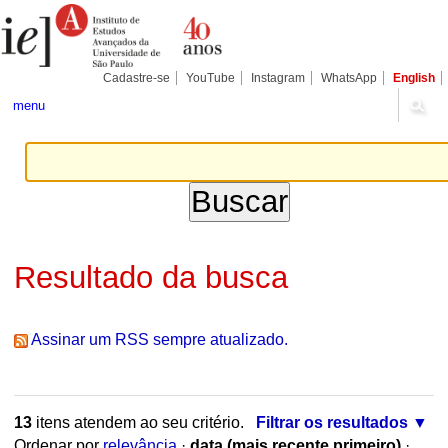
Ir
Ferramentas
Seções
para
Pessoais
o
conteúdo.
|
Cadastre-se
YouTube
Instagram
WhatsApp
English
Ir
para
menu
a
navegação
Resultado da busca
Assinar um RSS sempre atualizado.
13
itens atendem ao seu critério.
Filtrar os resultados
Ordenar por
relevância
·
data (mais recente primeiro)
·