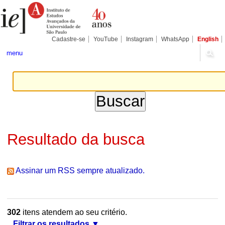
Ir
Ferramentas
Seções
para
Pessoais
o
conteúdo.
|
Cadastre-se
YouTube
Instagram
WhatsApp
English
Ir
para
menu
a
navegação
Resultado da busca
Assinar um RSS sempre atualizado.
302
itens atendem ao seu critério.
Filtrar os resultados