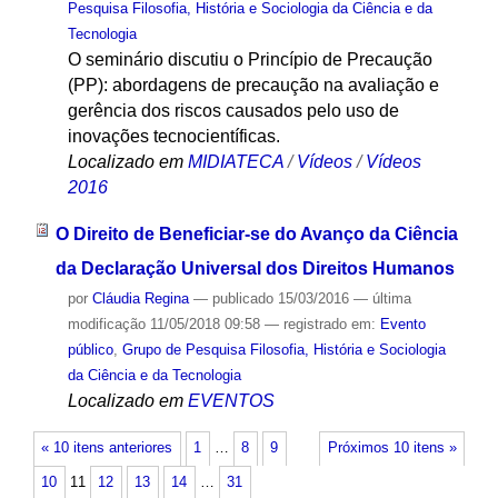
Pesquisa Filosofia, História e Sociologia da Ciência e da
Tecnologia
O seminário discutiu o Princípio de Precaução
(PP): abordagens de precaução na avaliação e
gerência dos riscos causados pelo uso de
inovações tecnocientíficas.
Localizado em
MIDIATECA
/
Vídeos
/
Vídeos
2016
O Direito de Beneficiar-se do Avanço da Ciência
da Declaração Universal dos Direitos Humanos
por
Cláudia Regina
—
publicado
15/03/2016
—
última
modificação
11/05/2018 09:58
— registrado em:
Evento
público
,
Grupo de Pesquisa Filosofia, História e Sociologia
da Ciência e da Tecnologia
Localizado em
EVENTOS
« 10 itens anteriores
1
…
8
9
Próximos 10 itens »
10
11
12
13
14
…
31