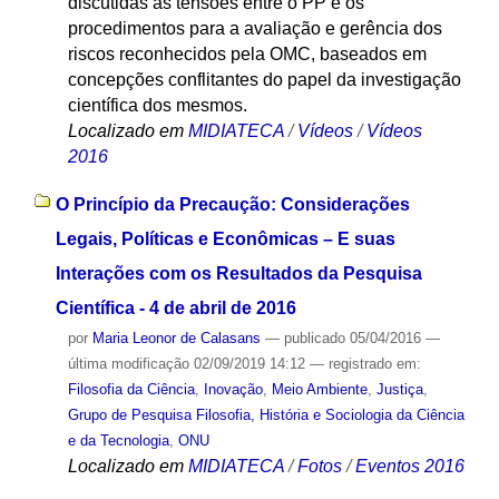
discutidas as tensões entre o PP e os
procedimentos para a avaliação e gerência dos
riscos reconhecidos pela OMC, baseados em
concepções conflitantes do papel da investigação
científica dos mesmos.
Localizado em
MIDIATECA
/
Vídeos
/
Vídeos
2016
O Princípio da Precaução: Considerações
Legais, Políticas e Econômicas – E suas
Interações com os Resultados da Pesquisa
Científica - 4 de abril de 2016
por
Maria Leonor de Calasans
—
publicado
05/04/2016
—
última modificação
02/09/2019 14:12
— registrado em:
Filosofia da Ciência
,
Inovação
,
Meio Ambiente
,
Justiça
,
Grupo de Pesquisa Filosofia, História e Sociologia da Ciência
e da Tecnologia
,
ONU
Localizado em
MIDIATECA
/
Fotos
/
Eventos 2016