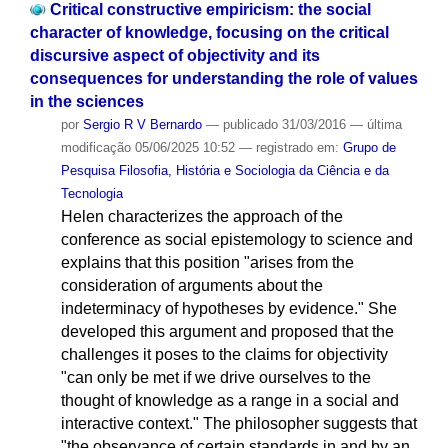
Critical constructive empiricism: the social
character of knowledge, focusing on the critical
discursive aspect of objectivity and its
consequences for understanding the role of values
in the sciences
por
Sergio R V Bernardo
—
publicado
31/03/2016
—
última
modificação
05/06/2025 10:52
— registrado em:
Grupo de
Pesquisa Filosofia, História e Sociologia da Ciência e da
Tecnologia
Helen characterizes the approach of the
conference as social epistemology to science and
explains that this position "arises from the
consideration of arguments about the
indeterminacy of hypotheses by evidence." She
developed this argument and proposed that the
challenges it poses to the claims for objectivity
"can only be met if we drive ourselves to the
thought of knowledge as a range in a social and
interactive context." The philosopher suggests that
"the observance of certain standards in and by an