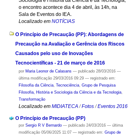
Sociologia e História da Ciência e da Tecnologia,
o encontro acontece dia 4 de abril, às 14h, na
Sala de Eventos do IEA.
Localizado em
NOTÍCIAS
O Princípio de Precaução (PP): Abordagens de
Precaução na Avaliação e Gerência dos Riscos
Causados pelo uso de Inovações
Tecnocientíficas - 21 de março de 2016
por
Maria Leonor de Calasans
—
publicado
28/03/2016
—
última modificação
29/03/2016 09:29
— registrado em:
Filosofia da Ciência
,
Tecnociência
,
Grupo de Pesquisa
Filosofia, História e Sociologia da Ciência e da Tecnologia
,
Transformação
Localizado em
MIDIATECA
/
Fotos
/
Eventos 2016
O Princípio de Precaução (PP)
por
Sergio R V Bernardo
—
publicado
24/03/2016
—
última
modificação
05/06/2025 11:07
— registrado em:
Grupo de