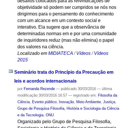
desafios colocados para as reivindicações de
objetividade só podem ser cumpridos se nós nos
dirigirmos para o pensamento do conhecimento
com um alcance em um contexto social e
interativo. Ela sugere que a observância de
determinadas normas em e por uma comunidade
de inquiridores reduz (mas não elimina) o papel
dos valores na ciência.
Localizado em
MIDIATECA
/
Vídeos
/
Vídeos
2015
Seminário trata do Princípio da Precaução em
leis e acordos internacionais
por
Fernanda Rezende
—
publicado
30/03/2016
—
última
modificação
30/03/2016 16:57
— registrado em:
Filosofia da
Ciência
,
Evento público
,
Inovação
,
Meio Ambiente
,
Justiça
,
Grupo de Pesquisa Filosofia, História e Sociologia da Ciência
e da Tecnologia
,
ONU
Organizado pelo Grupo de Pesquisa Filosofia,