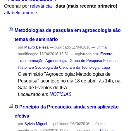
Ordenar por
relevância
·
data (mais recente primeiro)
·
alfabeticamente
Metodologias de pesquisa em agroecologia são
temas de seminário
por
Mauro Bellesa
—
publicado
11/04/2016
—
última
modificação
18/04/2016 13:51
— registrado em:
Evento
,
Transformação
,
Agroecologia
,
Grupo de Pesquisa Filosofia,
História e Sociologia da Ciência e da Tecnologia
,
capa
O seminário "Agroecologia: Metodologias de
Pesquisa" acontece no dia 18 de abril, às 14h, na
Sala de Eventos do IEA.
Localizado em
NOTÍCIAS
O Princípio da Precaução, ainda sem aplicação
efetiva
por
Sylvia Miguel
—
publicado
06/04/2016
—
última
modificação
29/04/2016 11:02
— registrado em:
Ciências