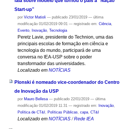
fala sobre modelo que tornou o país a “Nação
Start-up”
por
Victor Matioli
—
publicado
23/01/2019
—
última
modificação
01/02/2019 09:01
— registrado em:
Ciência
,
Evento
,
Inovação
,
Tecnologia
Peretz Lavie, presidente do Technion, uma das
principais escolas de formação em ciência e
tecnologia do mundo, participará de uma
conversa no IEA-USP sobre o poder
transformador das universidades.
Localizado em
NOTÍCIAS
Plonski é nomeado vice-coordenador do Centro
de Inovação da USP
por
Mauro Bellesa
—
publicado
22/01/2019
—
última
modificação
01/02/2019 11:31
— registrado em:
Inovação
,
Política de CT&I
,
Políticas Públicas
,
capa
,
CT&I
Localizado em
NOTÍCIAS
/
Rede IEA