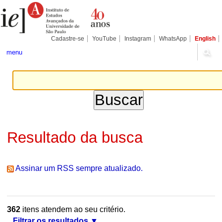
Ir
Ferramentas
Seções
para
Pessoais
o
conteúdo.
|
Cadastre-se
YouTube
Instagram
WhatsApp
English
Ir
para
menu
a
navegação
Resultado da busca
Assinar um RSS sempre atualizado.
362
itens atendem ao seu critério.
Filtrar os resultados