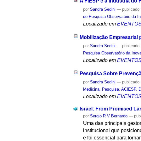
A FIESP e a Indústria do 
por
Sandra Sedini
—
publicado
de Pesquisa Observatório da I
Localizado em
EVENTO
Mobilização Empresarial p
por
Sandra Sedini
—
publicado
Pesquisa Observatório da Inov
Localizado em
EVENTO
Pesquisa Sobre Prevençã
por
Sandra Sedini
—
publicado
Medicina
,
Pesquisa
,
ACIESP
,
D
Localizado em
EVENTO
Israel: From Promised Lan
por
Sergio R V Bernardo
—
pub
Uma das principais gestor
institucional que posicion
e foi essencial para torna