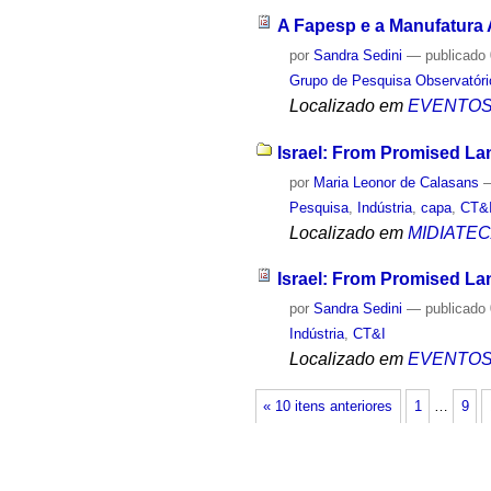
A Fapesp e a Manufatura
por
Sandra Sedini
—
publicado
Grupo de Pesquisa Observatóri
Localizado em
EVENTO
Israel: From Promised Lan
por
Maria Leonor de Calasans
Pesquisa
,
Indústria
,
capa
,
CT&
Localizado em
MIDIATE
Israel: From Promised Lan
por
Sandra Sedini
—
publicado
Indústria
,
CT&I
Localizado em
EVENTO
« 10 itens anteriores
1
…
9