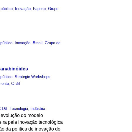
 público
,
Inovação
,
Fapesp
,
Grupo
público
,
Inovação
,
Brasil
,
Grupo de
Canabinóides
público
,
Strategic Workshops
,
mento
,
CT&I
CT&I
,
Tecnologia
,
Indústria
 a evolução do modelo
teira pela inovação tecnológica
ção da política de inovação do