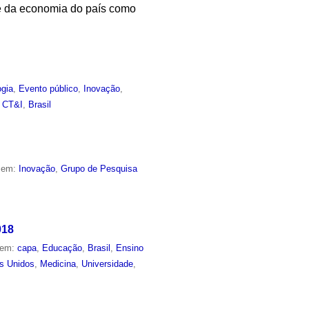
 e da economia do país como
ogia
,
Evento público
,
Inovação
,
,
CT&I
,
Brasil
o em:
Inovação
,
Grupo de Pesquisa
018
 em:
capa
,
Educação
,
Brasil
,
Ensino
s Unidos
,
Medicina
,
Universidade
,