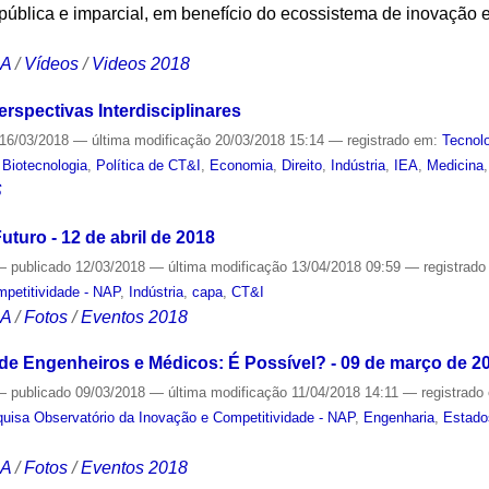
pública e imparcial, em benefício do ecossistema de inovação
CA
/
Vídeos
/
Videos 2018
rspectivas Interdisciplinares
16/03/2018
—
última modificação
20/03/2018 15:14
— registrado em:
Tecnol
,
Biotecnologia
,
Política de CT&I
,
Economia
,
Direito
,
Indústria
,
IEA
,
Medicina
S
uturo - 12 de abril de 2018
—
publicado
12/03/2018
—
última modificação
13/04/2018 09:59
— registrad
mpetitividade - NAP
,
Indústria
,
capa
,
CT&I
CA
/
Fotos
/
Eventos 2018
e Engenheiros e Médicos: É Possível? - 09 de março de 2
—
publicado
09/03/2018
—
última modificação
11/04/2018 14:11
— registrado
uisa Observatório da Inovação e Competitividade - NAP
,
Engenharia
,
Estado
CA
/
Fotos
/
Eventos 2018