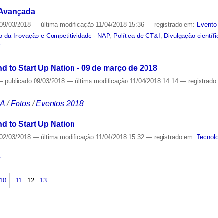
 Avançada
09/03/2018
—
última modificação
11/04/2018 15:36
— registrado em:
Evento 
o da Inovação e Competitividade - NAP
,
Política de CT&I
,
Divulgação científi
S
d to Start Up Nation - 09 de março de 2018
—
publicado
09/03/2018
—
última modificação
11/04/2018 14:14
— registrad
I
CA
/
Fotos
/
Eventos 2018
d to Start Up Nation
02/03/2018
—
última modificação
11/04/2018 15:32
— registrado em:
Tecnolo
S
10
11
12
13