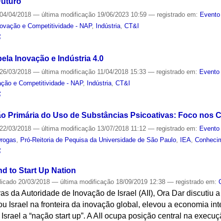
Futuro
04/04/2018
—
última modificação
19/06/2023 10:59
— registrado em:
Evento
novação e Competitividade - NAP
,
Indústria
,
CT&I
S
ela Inovação e Indústria 4.0
26/03/2018
—
última modificação
11/04/2018 15:33
— registrado em:
Evento 
ação e Competitividade - NAP
,
Indústria
,
CT&I
S
o Primária do Uso de Substâncias Psicoativas: Foco nos 
22/03/2018
—
última modificação
13/07/2018 11:12
— registrado em:
Evento 
rogas
,
Pró-Reitoria de Pequisa da Universidade de São Paulo
,
IEA
,
Conheci
S
d to Start Up Nation
licado
20/03/2018
—
última modificação
18/09/2019 12:38
— registrado em:
as da Autoridade de Inovação de Israel (AII), Ora Dar discutiu
ou Israel na fronteira da inovação global, elevou a economia in
r Israel a “nação start up”. A AII ocupa posição central na execu