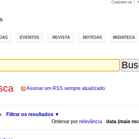
Cadastre-se
Busca
Busca
Avançad
OAS
EVENTOS
REVISTA
NOTÍCIAS
MIDIATECA
sca
Assinar um RSS sempre atualizado.
o.
Filtrar os resultados
Ordenar por
relevância
·
data (mais rec