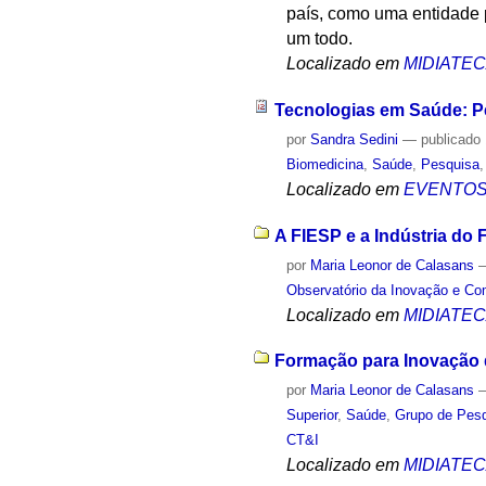
país, como uma entidade 
um todo.
Localizado em
MIDIATE
Tecnologias em Saúde: Pe
por
Sandra Sedini
—
publicado
Biomedicina
,
Saúde
,
Pesquisa
Localizado em
EVENTO
A FIESP e a Indústria do F
por
Maria Leonor de Calasans
Observatório da Inovação e Co
Localizado em
MIDIATE
Formação para Inovação d
por
Maria Leonor de Calasans
Superior
,
Saúde
,
Grupo de Pesq
CT&I
Localizado em
MIDIATE