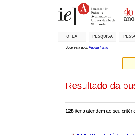
Ir
Ferramentas
Seções
para
Pessoais
o
conteúdo.
|
Ir
para
a
O IEA
PESQUISA
PESS
navegação
Você está aqui:
Página Inicial
Resultado da bu
128
itens atendem ao seu critéri