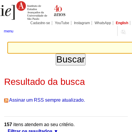
Ir
Ferramentas
Seções
para
Pessoais
o
conteúdo.
|
Cadastre-se
YouTube
Instagram
WhatsApp
English
Ir
para
menu
a
navegação
Resultado da busca
Assinar um RSS sempre atualizado.
157
itens atendem ao seu critério.
Filtrar os resultados