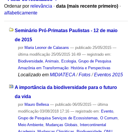
Ordenar por
relevância
·
data (mais recente primeiro)
·
alfabeticamente
Seminário Pró-Primatas Paulistas - 12 de maio
de 2015
por
Maria Leonor de Calasans
—
publicado
25/05/2015
—
última modificação
25/05/2015 16:49
— registrado em:
Biodiversidade
,
Animais
,
Ecologia
,
Grupo de Pesquisa
Amazônia em Transformação: História e Perspectivas
Localizado em
MIDIATECA
/
Fotos
/
Eventos 2015
A importância da biodiversidade para o futuro
da vida
por
Mauro Bellesa
—
publicado
06/05/2015
—
última
modificação
03/08/2018 17:16
— registrado em:
Evento
,
Grupo de Pesquisa Serviços de Ecossistemas
,
O Comum
,
Meio Ambiente
,
Mudanças Globais
,
Intercontinental
Academia
,
Mudanças Climáticas
,
Biodiversidade
,
ONU