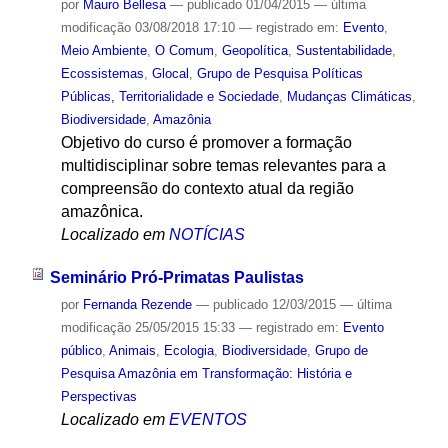
por
Mauro Bellesa
—
publicado
01/04/2015
—
última
modificação
03/08/2018 17:10
— registrado em:
Evento
,
Meio Ambiente
,
O Comum
,
Geopolítica
,
Sustentabilidade
,
Ecossistemas
,
Glocal
,
Grupo de Pesquisa Políticas
Públicas, Territorialidade e Sociedade
,
Mudanças Climáticas
,
Biodiversidade
,
Amazônia
Objetivo do curso é promover a formação
multidisciplinar sobre temas relevantes para a
compreensão do contexto atual da região
amazônica.
Localizado em
NOTÍCIAS
Seminário Pró-Primatas Paulistas
por
Fernanda Rezende
—
publicado
12/03/2015
—
última
modificação
25/05/2015 15:33
— registrado em:
Evento
público
,
Animais
,
Ecologia
,
Biodiversidade
,
Grupo de
Pesquisa Amazônia em Transformação: História e
Perspectivas
Localizado em
EVENTOS