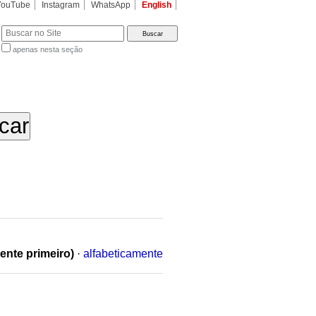
YouTube
Instagram
WhatsApp
English
apenas nesta seção
a…
ente primeiro)
·
alfabeticamente