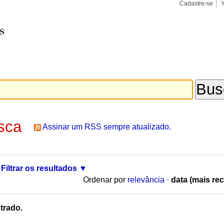
Cadastre-se
Busca
Busca
Avançad
sca
Assinar um RSS sempre atualizado.
Filtrar os resultados
Ordenar por
relevância
·
data (mais rec
trado.