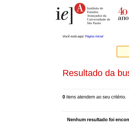
Ir
Ferramentas
para
Pessoais
o
conteúdo.
|
Ir
para
a
Você está aqui:
Página Inicial
navegação
Resultado da bu
0
itens atendem ao seu critério.
Nenhum resultado foi encon