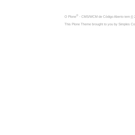
®
O
Plone
- CMS/WCM de Código Aberto
tem
©
2
This Plone Theme brought to you by
Simples Co