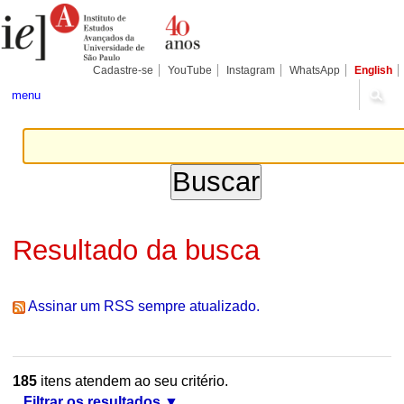
Ir
Ferramentas
Seções
para
Pessoais
o
conteúdo.
|
Cadastre-se
YouTube
Instagram
WhatsApp
English
Ir
para
menu
a
navegação
Resultado da busca
Assinar um RSS sempre atualizado.
185
itens atendem ao seu critério.
Filtrar os resultados