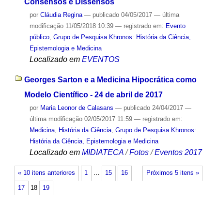
Consensos e Dissensos
por
Cláudia Regina
—
publicado
04/05/2017
—
última
modificação
11/05/2018 10:39
— registrado em:
Evento
público
,
Grupo de Pesquisa Khronos: História da Ciência,
Epistemologia e Medicina
Localizado em
EVENTOS
Georges Sarton e a Medicina Hipocrática como
Modelo Científico - 24 de abril de 2017
por
Maria Leonor de Calasans
—
publicado
24/04/2017
—
última modificação
02/05/2017 11:59
— registrado em:
Medicina
,
História da Ciência
,
Grupo de Pesquisa Khronos:
História da Ciência, Epistemologia e Medicina
Localizado em
MIDIATECA
/
Fotos
/
Eventos 2017
« 10 itens anteriores
1
…
15
16
Próximos 5 itens »
17
18
19