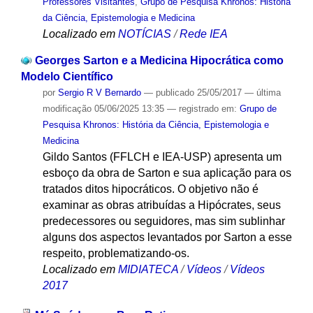
Professores Visitantes
,
Grupo de Pesquisa Khronos: História
da Ciência, Epistemologia e Medicina
Localizado em
NOTÍCIAS
/
Rede IEA
Georges Sarton e a Medicina Hipocrática como
Modelo Científico
por
Sergio R V Bernardo
—
publicado
25/05/2017
—
última
modificação
05/06/2025 13:35
— registrado em:
Grupo de
Pesquisa Khronos: História da Ciência, Epistemologia e
Medicina
Gildo Santos (FFLCH e IEA-USP) apresenta um
esboço da obra de Sarton e sua aplicação para os
tratados ditos hipocráticos. O objetivo não é
examinar as obras atribuídas a Hipócrates, seus
predecessores ou seguidores, mas sim sublinhar
alguns dos aspectos levantados por Sarton a esse
respeito, problematizando-os.
Localizado em
MIDIATECA
/
Vídeos
/
Vídeos
2017