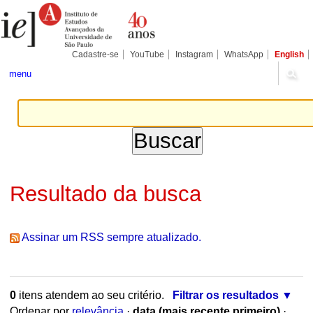
Ir
Ferramentas
para
Pessoais
o
conteúdo.
|
Cadastre-se
YouTube
Instagram
WhatsApp
English
Ir
para
menu
a
navegação
Resultado da busca
Assinar um RSS sempre atualizado.
0
itens atendem ao seu critério.
Filtrar os resultados
Ordenar por
relevância
·
data (mais recente primeiro)
·