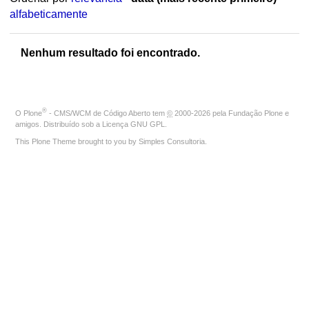
alfabeticamente
Nenhum resultado foi encontrado.
®
O
Plone
- CMS/WCM de Código Aberto
tem
©
2000-2026 pela
Fundação Plone
e
amigos. Distribuído sob a
Licença GNU GPL
.
This Plone Theme brought to you by
Simples Consultoria
.