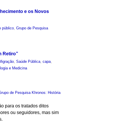
nhecimento e os Novos
 público
,
Grupo de Pesquisa
 Retiro”
Migração
,
Saúde Pública
,
capa
,
logia e Medicina
Grupo de Pesquisa Khronos: História
 para os tratados ditos
ssores ou seguidores, mas sim
s.