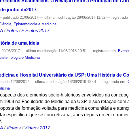
Periódicos Acadêmicos: a Relação entre a Produção do Co
1 de junho de2017
—
publicado
21/06/2017
—
última modificação
29/06/2017 11:32
— registrad
Ciência, Epistemologia e Medicina
CA
/
Fotos
/
Eventos 2017
tória de uma Ideia
o
20/06/2017
—
última modificação
11/05/2018 10:51
— registrado em:
Evento
Epistemologia e Medicina
S
dicina e Hospital Universitário da USP: Uma História de 
licado
12/06/2017
—
última modificação
18/09/2019 13:01
— registrado em:
dicina
trospecto dos elementos sócio-históricos envolvidos na concep
m 1968 na Faculdade de Medicina da USP, e sua relação com a
roposta de formação voltada para medicina comunitária e atenç
alar específica, que se concretizaria, anos depois do encerram
.
CA
/
Vídeos
/
Vídeos 2017