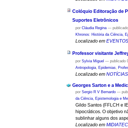
Colóquio Editoração de 
Suportes Eletrônicos
por
Cláudia Regina
—
publicad
Khronos: História da Ciência, 
Localizado em
EVENTO
Professor visitante Jeff
por
Sylvia Miguel
—
publicado
0
Antropologia
,
Epidemias
,
Profe
Localizado em
NOTÍCIA
Georges Sarton e a Medic
por
Sergio R V Bernardo
—
pub
da Ciência, Epistemologia e Me
Gildo Santos (FFLCH e IE
hipocráticos. O objetivo 
sublinhar alguns dos aspe
Localizado em
MIDIATE