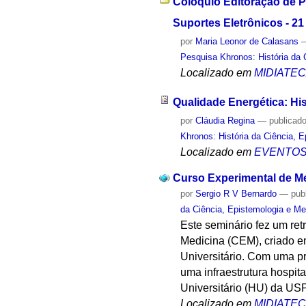
Colóquio Editoração de 
Suportes Eletrônicos - 2
por
Maria Leonor de Calasans
Pesquisa Khronos: História da 
Localizado em
MIDIATE
Qualidade Energética: His
por
Cláudia Regina
—
publicad
Khronos: História da Ciência, 
Localizado em
EVENTO
Curso Experimental de Me
por
Sergio R V Bernardo
—
pub
da Ciência, Epistemologia e Me
Este seminário fez um re
Medicina (CEM), criado e
Universitário. Com uma p
uma infraestrutura hospit
Universitário (HU) da USP
Localizado em
MIDIATE