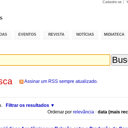
Cadastre-se
Busca
Busca
Avançad
OAS
EVENTOS
REVISTA
NOTÍCIAS
MIDIATECA
sca
Assinar um RSS sempre atualizado.
o.
Filtrar os resultados
Ordenar por
relevância
·
data (mais rec