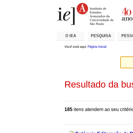
Ir
Ferramentas
Seções
para
Pessoais
o
conteúdo.
|
Ir
para
a
O IEA
PESQUISA
PESS
navegação
Você está aqui:
Página Inicial
Resultado da bu
185
itens atendem ao seu critéri