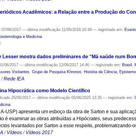
Periódicos Acadêmicos: a Relação entre a Produção do Co
o
07/06/2017
—
última modificação
11/05/2018 10:49
— registrado em:
Evento
Epistemologia e Medicina
S
rey Lesser mostra dados preliminares de “Má saúde num Bom
1/06/2017
—
última modificação
12/06/2017 14:46
— registrado em:
Brasil
,
ssores Visitantes
,
Grupo de Pesquisa Khronos: História da Ciência, Epistemo
S
/
Rede IEA
ina Hipocrática como Modelo Científico
licado
25/05/2017
—
última modificação
05/06/2025 13:35
— registrado em:
dicina
A-USP) apresenta um esboço da obra de Sarton e sua aplicação
não é examinar as obras atribuídas a Hipócrates, seus predece
ctos levantados por Sarton a esse respeito, problematizando-o
CA
/
Vídeos
/
Vídeos 2017