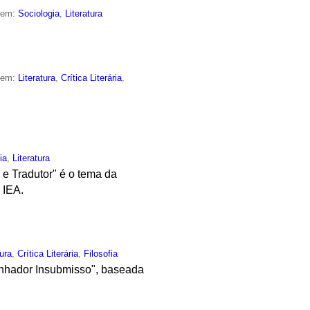
o em:
Sociologia
,
Literatura
o em:
Literatura
,
Crítica Literária
,
ia
,
Literatura
e Tradutor" é o tema da
 IEA.
tura
,
Crítica Literária
,
Filosofia
onhador Insubmisso", baseada