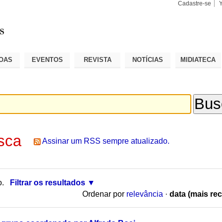
Cadastre-se
Busca
Busca
Avançad
OAS
EVENTOS
REVISTA
NOTÍCIAS
MIDIATECA
sca
Assinar um RSS sempre atualizado.
o.
Filtrar os resultados
Ordenar por
relevância
·
data (mais rec