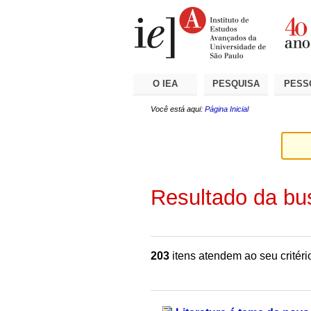
Ir
Ferramentas
Seções
para
Pessoais
o
conteúdo.
|
Ir
para
a
O IEA
PESQUISA
PESS
navegação
Você está aqui:
Página Inicial
Resultado da bu
203
itens atendem ao seu critéri