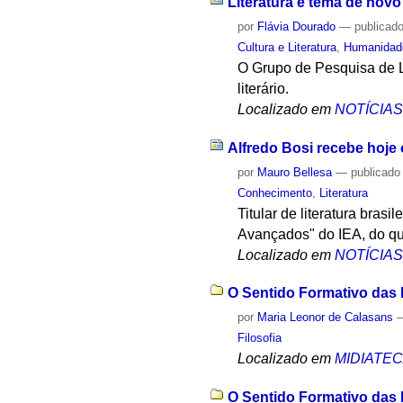
Literatura é tema de nov
por
Flávia Dourado
—
publicad
Cultura e Literatura
,
Humanidad
O Grupo de Pesquisa de Li
literário.
Localizado em
NOTÍCIA
Alfredo Bosi recebe hoje 
por
Mauro Bellesa
—
publicado
Conhecimento
,
Literatura
Titular de literatura bras
Avançados" do IEA, do qual
Localizado em
NOTÍCIA
O Sentido Formativo das
por
Maria Leonor de Calasans
Filosofia
Localizado em
MIDIATE
O Sentido Formativo das