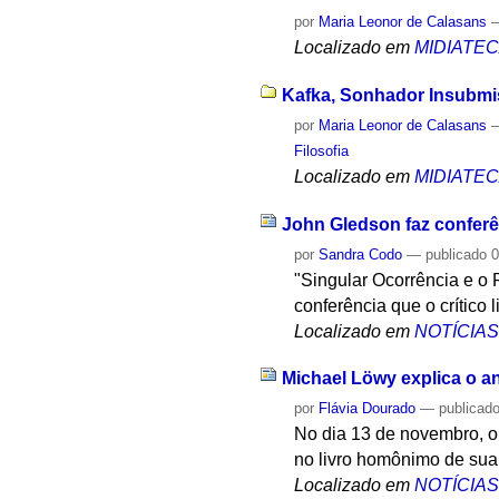
por
Maria Leonor de Calasans
Localizado em
MIDIATE
Kafka, Sonhador Insubmi
por
Maria Leonor de Calasans
Filosofia
Localizado em
MIDIATE
John Gledson faz conferê
por
Sandra Codo
—
publicado
0
"Singular Ocorrência e o
conferência que o crítico 
Localizado em
NOTÍCIA
Michael Löwy explica o a
por
Flávia Dourado
—
publicad
No dia 13 de novembro, o
no livro homônimo de sua 
Localizado em
NOTÍCIA