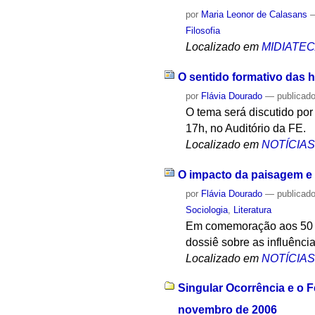
por
Maria Leonor de Calasans
Filosofia
Localizado em
MIDIATE
O sentido formativo das
por
Flávia Dourado
—
publicad
O tema será discutido po
17h, no Auditório da FE.
Localizado em
NOTÍCIA
O impacto da paisagem e
por
Flávia Dourado
—
publicad
Sociologia
,
Literatura
Em comemoração aos 50 an
dossiê sobre as influênci
Localizado em
NOTÍCIA
Singular Ocorrência e o F
novembro de 2006