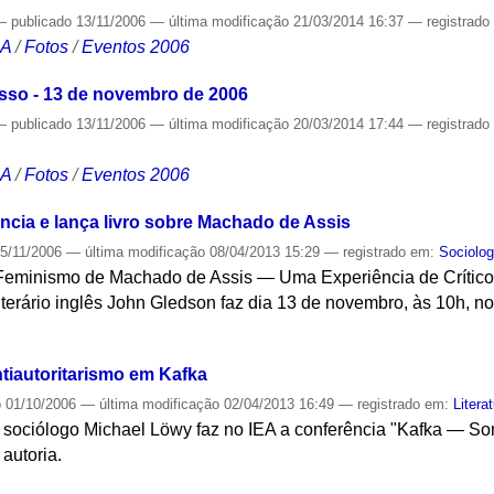
—
publicado
13/11/2006
—
última modificação
21/03/2014 16:37
— registrad
CA
/
Fotos
/
Eventos 2006
sso - 13 de novembro de 2006
—
publicado
13/11/2006
—
última modificação
20/03/2014 17:44
— registrad
CA
/
Fotos
/
Eventos 2006
ncia e lança livro sobre Machado de Assis
5/11/2006
—
última modificação
08/04/2013 15:29
— registrado em:
Sociolog
 Feminismo de Machado de Assis — Uma Experiência de Crítico 
literário inglês John Gledson faz dia 13 de novembro, às 10h, no
S
ntiautoritarismo em Kafka
o
01/10/2006
—
última modificação
02/04/2013 16:49
— registrado em:
Litera
 sociólogo Michael Löwy faz no IEA a conferência "Kafka — S
autoria.
S