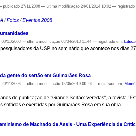
—
publicado
27/11/2008
—
última modificação
24/01/2014 10:02
— registrad
CA
/
Fotos
/
Eventos 2008
 humanidades
o
08/11/2008
—
última modificação
03/04/2013 11:44
— registrado em:
Educa
r pesquisadores da USP no seminário que acontece nos dias 27
S
 da gente do sertão em Guimarães Rosa
o
20/11/2006
—
última modificação
15/05/2019 09:26
— registrado em:
Memór
os de publicação de "Grande Sertão: Veredas", a revista "Es
as sofridas e exercidas por Guimarães Rosa em sua obra.
S
eminismo de Machado de Assis - Uma Experiência de Crítico