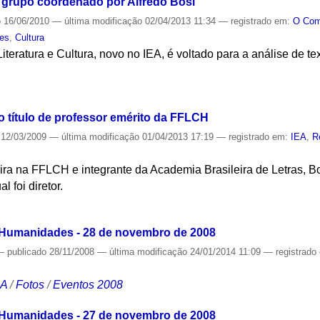
o grupo coordenado por Alfredo Bosi
o
16/06/2010
—
última modificação
02/04/2013 11:34
— registrado em:
O Co
es
,
Cultura
teratura e Cultura, novo no IEA, é voltado para a análise de tex
S
o título de professor emérito da FFLCH
12/03/2009
—
última modificação
01/04/2013 17:19
— registrado em:
IEA
,
R
ileira na FFLCH e integrante da Academia Brasileira de Letras, Bo
 foi diretor.
S
 Humanidades - 28 de novembro de 2008
—
publicado
28/11/2008
—
última modificação
24/01/2014 11:09
— registrado
CA
/
Fotos
/
Eventos 2008
 Humanidades - 27 de novembro de 2008