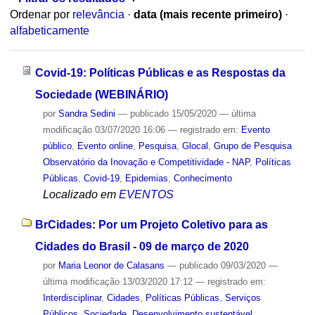
Ordenar por
relevância
·
data (mais recente primeiro)
·
alfabeticamente
Covid-19: Políticas Públicas e as Respostas da
Sociedade (WEBINÁRIO)
por
Sandra Sedini
—
publicado
15/05/2020
—
última
modificação
03/07/2020 16:06
— registrado em:
Evento
público
,
Evento online
,
Pesquisa
,
Glocal
,
Grupo de Pesquisa
Observatório da Inovação e Competitividade - NAP
,
Políticas
Públicas
,
Covid-19
,
Epidemias
,
Conhecimento
Localizado em
EVENTOS
BrCidades: Por um Projeto Coletivo para as
Cidades do Brasil - 09 de março de 2020
por
Maria Leonor de Calasans
—
publicado
09/03/2020
—
última modificação
13/03/2020 17:12
— registrado em:
Interdisciplinar
,
Cidades
,
Políticas Públicas
,
Serviços
Públicos
,
Sociedade
,
Desenvolvimento sustentável
,