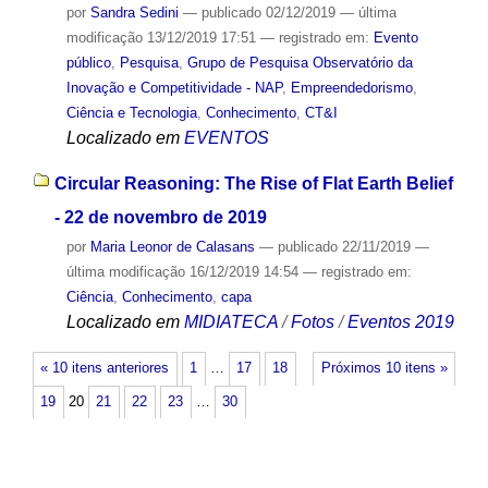
por
Sandra Sedini
—
publicado
02/12/2019
—
última
modificação
13/12/2019 17:51
— registrado em:
Evento
público
,
Pesquisa
,
Grupo de Pesquisa Observatório da
Inovação e Competitividade - NAP
,
Empreendedorismo
,
Ciência e Tecnologia
,
Conhecimento
,
CT&I
Localizado em
EVENTOS
Circular Reasoning: The Rise of Flat Earth Belief
- 22 de novembro de 2019
por
Maria Leonor de Calasans
—
publicado
22/11/2019
—
última modificação
16/12/2019 14:54
— registrado em:
Ciência
,
Conhecimento
,
capa
Localizado em
MIDIATECA
/
Fotos
/
Eventos 2019
« 10 itens anteriores
1
…
17
18
Próximos 10 itens »
19
20
21
22
23
…
30