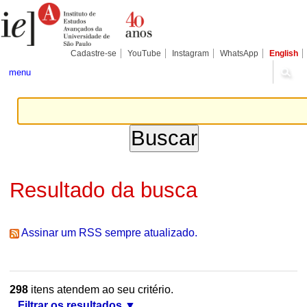
Ir
Ferramentas
Seções
para
Pessoais
o
conteúdo.
|
Cadastre-se
YouTube
Instagram
WhatsApp
English
Ir
para
menu
a
navegação
Resultado da busca
Assinar um RSS sempre atualizado.
298
itens atendem ao seu critério.
Filtrar os resultados