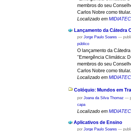
membros do seu Conselho
Carlos Nobre como titular
Localizado em
MIDIATE
Lançamento da Cátedra C
por
Jorge Paulo Soares
—
publ
público
O lançamento da Cátedra C
"Emergência Climática: De
membros do seu Conselho
Carlos Nobre como titular
Localizado em
MIDIATE
Colóquio: Mundos em Tran
por
Joana da Silva Thomaz
—
capa
Localizado em
MIDIATE
Aplicativos de Ensino
por
Jorge Paulo Soares
—
publ