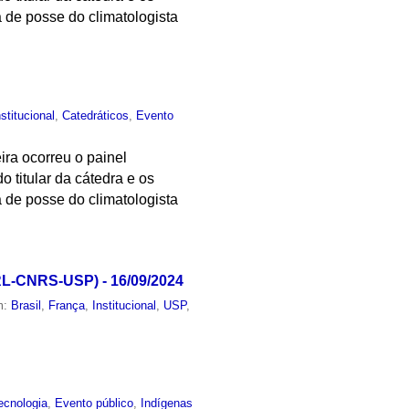
de posse do climatologista
nstitucional
,
Catedráticos
,
Evento
ira ocorreu o painel
 titular da cátedra e os
de posse do climatologista
RL-CNRS-USP) - 16/09/2024
m:
Brasil
,
França
,
Institucional
,
USP
,
ecnologia
,
Evento público
,
Indígenas