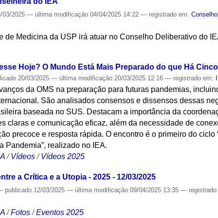
nselheira do IEA
/03/2025
—
última modificação
04/04/2025 14:22
— registrado em:
Conselho 
e de Medicina da USP irá atuar no Conselho Deliberativo do IE
S
esse Hoje? O Mundo Está Mais Preparado do que Há Cinc
licado
20/03/2025
—
última modificação
20/03/2025 12:16
— registrado em:
 avanços da OMS na preparação para futuras pandemias, inclui
ternacional. São analisados consensos e dissensos dessas neg
sileira baseada no SUS. Destacam a importância da coordenaçã
zes claras e comunicação eficaz, além da necessidade de conexõ
ção precoce e resposta rápida. O encontro é o primeiro do ciclo 
ma Pandemia”, realizado no IEA.
CA
/
Vídeos
/
Vídeos 2025
tre a Crítica e a Utopia - 2025 - 12/03/2025
—
publicado
12/03/2025
—
última modificação
09/04/2025 13:35
— registrad
CA
/
Fotos
/
Eventos 2025