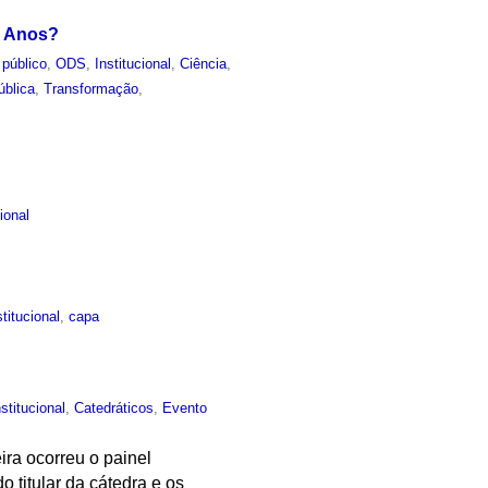
o Anos?
 público
,
ODS
,
Institucional
,
Ciência
,
ública
,
Transformação
,
cional
stitucional
,
capa
nstitucional
,
Catedráticos
,
Evento
ira ocorreu o painel
 titular da cátedra e os