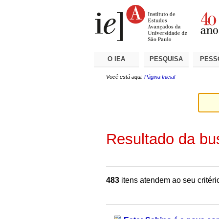
Ir
Ferramentas
Seções
para
Pessoais
o
conteúdo.
|
Ir
para
a
O IEA
PESQUISA
PESS
navegação
Você está aqui:
Página Inicial
Resultado da bu
483
itens atendem ao seu critéri