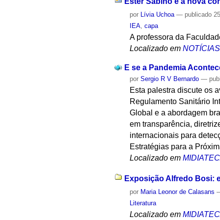
Ester Sabino é a nova co
por
Lívia Uchoa
—
publicado
25
IEA
,
capa
A professora da Faculdad
Localizado em
NOTÍCIA
E se a Pandemia Acontec
por
Sergio R V Bernardo
—
pub
Esta palestra discute os
Regulamento Sanitário In
Global e a abordagem bra
em transparência, diretri
internacionais para detec
Estratégias para a Próxi
Localizado em
MIDIATE
Exposição Alfredo Bosi: en
por
Maria Leonor de Calasans
Literatura
Localizado em
MIDIATE