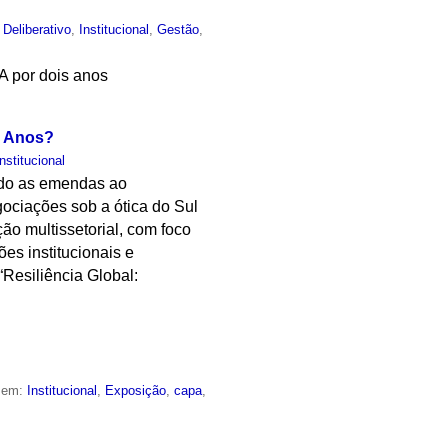
Deliberativo
,
Institucional
,
Gestão
,
A por dois anos
o Anos?
Institucional
ndo as emendas ao
ociações sob a ótica do Sul
o multissetorial, com foco
es institucionais e
“Resiliência Global:
o em:
Institucional
,
Exposição
,
capa
,