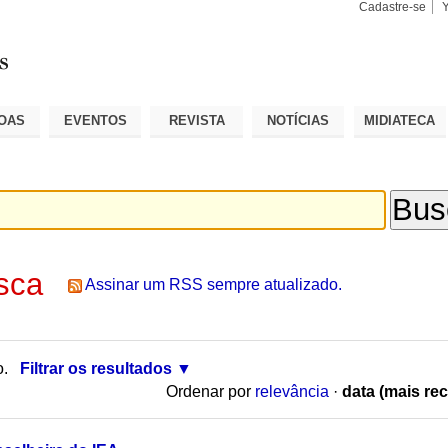
Cadastre-se
Busca
Busca
Avançad
OAS
EVENTOS
REVISTA
NOTÍCIAS
MIDIATECA
sca
Assinar um RSS sempre atualizado.
o.
Filtrar os resultados
Ordenar por
relevância
·
data (mais rec