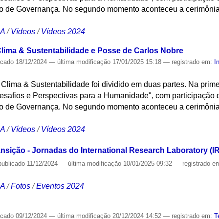
 de Governança. No segundo momento aconteceu a cerimônia 
.
CA
/
Vídeos
/
Vídeos 2024
lima & Sustentabilidade e Posse de Carlos Nobre
icado
18/12/2024
—
última modificação
17/01/2025 15:18
— registrado em:
I
lima & Sustentabilidade foi dividido em duas partes. Na prime
safios e Perspectivas para a Humanidade", com participação do
 de Governança. No segundo momento aconteceu a cerimônia 
.
CA
/
Vídeos
/
Vídeos 2024
sição - Jornadas do International Research Laboratory (I
publicado
11/12/2024
—
última modificação
10/01/2025 09:32
— registrado e
CA
/
Fotos
/
Eventos 2024
icado
09/12/2024
—
última modificação
20/12/2024 14:52
— registrado em:
T