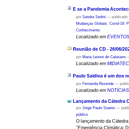
E se a Pandemia Acontec
por
Sandra Sedini
—
publicado
Mudanças Globais
,
Covid-19
,
P
Conhecimento
Localizado em
EVENTO
Reunião de CD - 26/06/20
por
Maria Leonor de Calasans
Localizado em
MIDIATE
Paulo Saldiva é um dos 
por
Fernanda Rezende
—
publi
Localizado em
NOTÍCIA
Lançamento da Cátedra C
por
Jorge Paulo Soares
—
publ
público
O lançamento da Cátedra C
"Emergência Climática: De