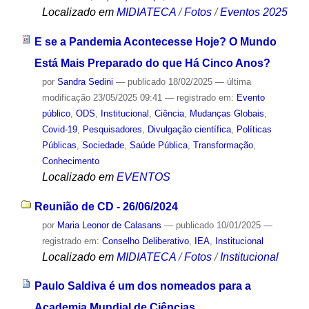
Localizado em
MIDIATECA
/
Fotos
/
Eventos 2025
E se a Pandemia Acontecesse Hoje? O Mundo
Está Mais Preparado do que Há Cinco Anos?
por
Sandra Sedini
—
publicado
18/02/2025
—
última
modificação
23/05/2025 09:41
— registrado em:
Evento
público
,
ODS
,
Institucional
,
Ciência
,
Mudanças Globais
,
Covid-19
,
Pesquisadores
,
Divulgação científica
,
Políticas
Públicas
,
Sociedade
,
Saúde Pública
,
Transformação
,
Conhecimento
Localizado em
EVENTOS
Reunião de CD - 26/06/2024
por
Maria Leonor de Calasans
—
publicado
10/01/2025
—
registrado em:
Conselho Deliberativo
,
IEA
,
Institucional
Localizado em
MIDIATECA
/
Fotos
/
Institucional
Paulo Saldiva é um dos nomeados para a
Academia Mundial de Ciências