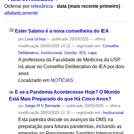
Ordenar por
relevância
·
data (mais recente primeiro)
·
alfabeticamente
Ester Sabino é a nova conselheira do IEA
por
Lívia Uchoa
—
publicado
25/03/2025
—
última
modificação
04/04/2025 14:22
— registrado em:
Conselho
Deliberativo
,
Institucional
,
Gestão
,
IEA
,
capa
A professora da Faculdade de Medicina da USP
irá atuar no Conselho Deliberativo do IEA por dois
anos
Localizado em
NOTÍCIAS
E se a Pandemia Acontecesse Hoje? O Mundo
Está Mais Preparado do que Há Cinco Anos?
por
Sergio R V Bernardo
—
publicado
20/03/2025
—
última
modificação
20/03/2025 12:16
— registrado em:
Institucional
Esta palestra discute os avanços da OMS na
preparação para futuras pandemias, incluindo as
emendas ao Regulamento Sanitário Internacional.