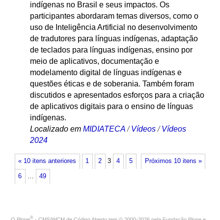
indígenas no Brasil e seus impactos. Os
participantes abordaram temas diversos, como o
uso de Inteligência Artificial no desenvolvimento
de tradutores para línguas indígenas, adaptação
de teclados para línguas indígenas, ensino por
meio de aplicativos, documentação e
modelamento digital de línguas indígenas e
questões éticas e de soberania. Também foram
discutidos e apresentados esforços para a criação
de aplicativos digitais para o ensino de línguas
indígenas.
Localizado em
MIDIATECA
/
Vídeos
/
Vídeos
2024
« 10 itens anteriores
1
2
3
4
5
Próximos 10 itens »
6
…
49
®
O
Plone
- CMS/WCM de Código Aberto
tem
©
2000-2026 pela
Fundação Plone
e