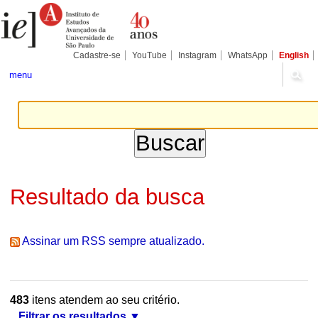
Ir
Ferramentas
Seções
para
Pessoais
o
conteúdo.
|
Cadastre-se
YouTube
Instagram
WhatsApp
English
Ir
para
menu
a
navegação
Resultado da busca
Assinar um RSS sempre atualizado.
483
itens atendem ao seu critério.
Filtrar os resultados