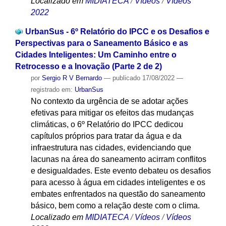
Localizado em
MIDIATECA
/
Vídeos
/
Vídeos
2022
UrbanSus - 6º Relatório do IPCC e os Desafios e
Perspectivas para o Saneamento Básico e as
Cidades Inteligentes: Um Caminho entre o
Retrocesso e a Inovação (Parte 2 de 2)
por
Sergio R V Bernardo
—
publicado
17/08/2022
—
registrado em:
UrbanSus
No contexto da urgência de se adotar ações
efetivas para mitigar os efeitos das mudanças
climáticas, o 6º Relatório do IPCC dedicou
capítulos próprios para tratar da água e da
infraestrutura nas cidades, evidenciando que
lacunas na área do saneamento acirram conflitos
e desigualdades. Este evento debateu os desafios
para acesso à água em cidades inteligentes e os
embates enfrentados na questão do saneamento
básico, bem como a relação deste com o clima.
Localizado em
MIDIATECA
/
Vídeos
/
Vídeos