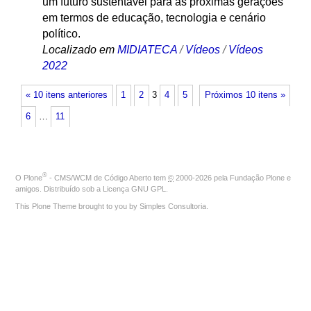
um futuro sustentável para as próximas gerações
em termos de educação, tecnologia e cenário
político.
Localizado em
MIDIATECA
/
Vídeos
/
Vídeos
2022
« 10 itens anteriores
1
2
3
4
5
Próximos 10 itens »
6
…
11
®
O
Plone
- CMS/WCM de Código Aberto
tem
©
2000-2026 pela
Fundação Plone
e
amigos. Distribuído sob a
Licença GNU GPL
.
This Plone Theme brought to you by
Simples Consultoria
.