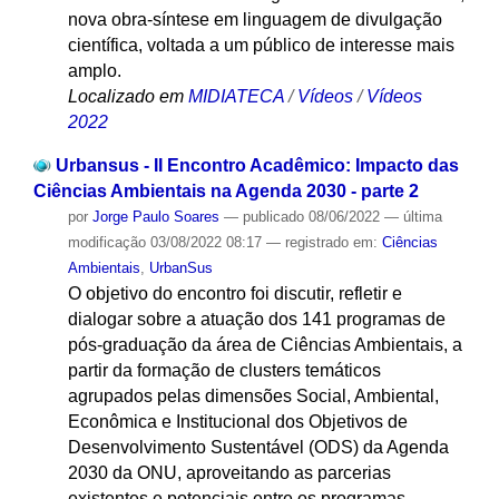
nova obra-síntese em linguagem de divulgação
científica, voltada a um público de interesse mais
amplo.
Localizado em
MIDIATECA
/
Vídeos
/
Vídeos
2022
Urbansus - II Encontro Acadêmico: Impacto das
Ciências Ambientais na Agenda 2030 - parte 2
por
Jorge Paulo Soares
—
publicado
08/06/2022
—
última
modificação
03/08/2022 08:17
— registrado em:
Ciências
Ambientais
,
UrbanSus
O objetivo do encontro foi discutir, refletir e
dialogar sobre a atuação dos 141 programas de
pós-graduação da área de Ciências Ambientais, a
partir da formação de clusters temáticos
agrupados pelas dimensões Social, Ambiental,
Econômica e Institucional dos Objetivos de
Desenvolvimento Sustentável (ODS) da Agenda
2030 da ONU, aproveitando as parcerias
existentes e potenciais entre os programas,