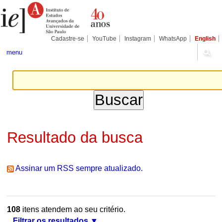
Ir
Ferramentas
Seções
para
Pessoais
o
conteúdo.
|
Cadastre-se
YouTube
Instagram
WhatsApp
English
Ir
para
menu
a
navegação
Resultado da busca
Assinar um RSS sempre atualizado.
108
itens atendem ao seu critério.
Filtrar os resultados