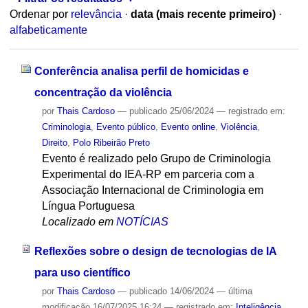
Ordenar por
relevância
·
data (mais recente primeiro)
·
alfabeticamente
Conferência analisa perfil de homicidas e
concentração da violência
por
Thais Cardoso
—
publicado
25/06/2024
— registrado em:
Criminologia
,
Evento público
,
Evento online
,
Violência
,
Direito
,
Polo Ribeirão Preto
Evento é realizado pelo Grupo de Criminologia
Experimental do IEA-RP em parceria com a
Associação Internacional de Criminologia em
Língua Portuguesa
Localizado em
NOTÍCIAS
Reflexões sobre o design de tecnologias de IA
para uso científico
por
Thais Cardoso
—
publicado
14/06/2024
—
última
modificação
16/07/2025 16:24
— registrado em:
Inteligência