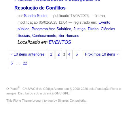
Resolução de Conflitos
por
Sandra Sedini
—
publicado
17/05/2024
—
última
modificação
05/02/2025 11:04
— registrado em:
Evento
público
,
Programa Ano Sabático
,
Justiça
,
Direito
,
Ciências
Sociais
,
Conhecimento
,
Ser Humano
Localizado em
EVENTOS
« 10 itens anteriores
1
2
3
4
5
Próximos 10 itens »
6
…
22
®
O
Plone
- CMS/WCM de Código Aberto
tem
©
2000-2026 pela
Fundação Plone
e
amigos. Distribuído sob a
Licença GNU GPL
.
This Plone Theme brought to you by
Simples Consultoria
.