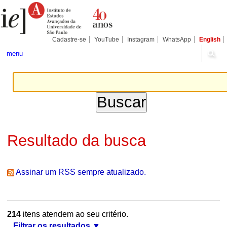
Ir
Ferramentas
Seções
para
Pessoais
o
conteúdo.
|
Cadastre-se
YouTube
Instagram
WhatsApp
English
Ir
para
menu
a
navegação
Resultado da busca
Assinar um RSS sempre atualizado.
214
itens atendem ao seu critério.
Filtrar os resultados