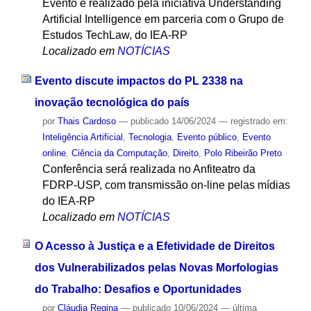
Evento é realizado pela iniciativa Understanding
Artificial Intelligence em parceria com o Grupo de
Estudos TechLaw, do IEA-RP
Localizado em
NOTÍCIAS
Evento discute impactos do PL 2338 na
inovação tecnológica do país
por
Thais Cardoso
—
publicado
14/06/2024
— registrado em:
Inteligência Artificial
,
Tecnologia
,
Evento público
,
Evento
online
,
Ciência da Computação
,
Direito
,
Polo Ribeirão Preto
Conferência será realizada no Anfiteatro da
FDRP-USP, com transmissão on-line pelas mídias
do IEA-RP
Localizado em
NOTÍCIAS
O Acesso à Justiça e a Efetividade de Direitos
dos Vulnerabilizados pelas Novas Morfologias
do Trabalho: Desafios e Oportunidades
por
Cláudia Regina
—
publicado
10/06/2024
—
última