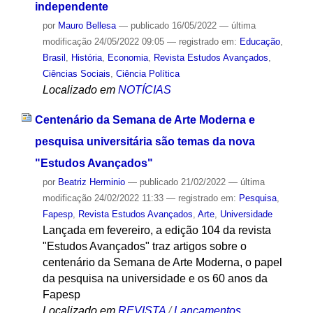
independente
por
Mauro Bellesa
—
publicado
16/05/2022
—
última
modificação
24/05/2022 09:05
— registrado em:
Educação
,
Brasil
,
História
,
Economia
,
Revista Estudos Avançados
,
Ciências Sociais
,
Ciência Política
Localizado em
NOTÍCIAS
Centenário da Semana de Arte Moderna e
pesquisa universitária são temas da nova
"Estudos Avançados"
por
Beatriz Herminio
—
publicado
21/02/2022
—
última
modificação
24/02/2022 11:33
— registrado em:
Pesquisa
,
Fapesp
,
Revista Estudos Avançados
,
Arte
,
Universidade
Lançada em fevereiro, a edição 104 da revista
"Estudos Avançados" traz artigos sobre o
centenário da Semana de Arte Moderna, o papel
da pesquisa na universidade e os 60 anos da
Fapesp
Localizado em
REVISTA
/
Lançamentos