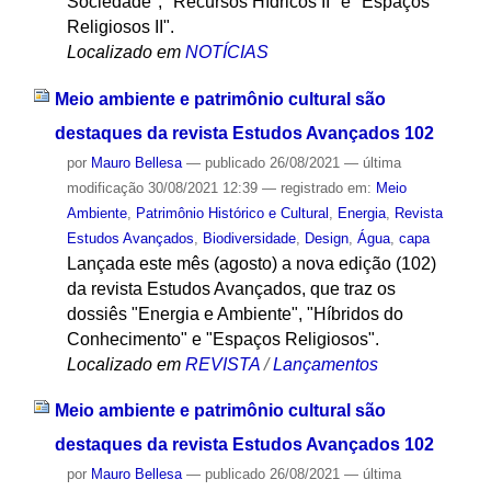
Sociedade", "Recursos Hídricos II" e "Espaços
Religiosos II".
Localizado em
NOTÍCIAS
Meio ambiente e patrimônio cultural são
destaques da revista Estudos Avançados 102
por
Mauro Bellesa
—
publicado
26/08/2021
—
última
modificação
30/08/2021 12:39
— registrado em:
Meio
Ambiente
,
Patrimônio Histórico e Cultural
,
Energia
,
Revista
Estudos Avançados
,
Biodiversidade
,
Design
,
Água
,
capa
Lançada este mês (agosto) a nova edição (102)
da revista Estudos Avançados, que traz os
dossiês "Energia e Ambiente", "Híbridos do
Conhecimento" e "Espaços Religiosos".
Localizado em
REVISTA
/
Lançamentos
Meio ambiente e patrimônio cultural são
destaques da revista Estudos Avançados 102
por
Mauro Bellesa
—
publicado
26/08/2021
—
última