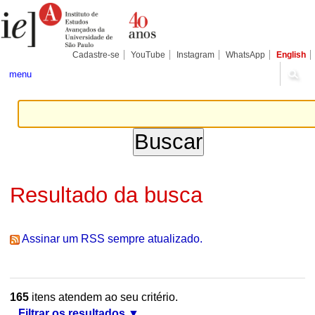
Ir
Ferramentas
Seções
para
Pessoais
o
conteúdo.
|
Cadastre-se
YouTube
Instagram
WhatsApp
English
Ir
para
menu
a
navegação
Resultado da busca
Assinar um RSS sempre atualizado.
165
itens atendem ao seu critério.
Filtrar os resultados