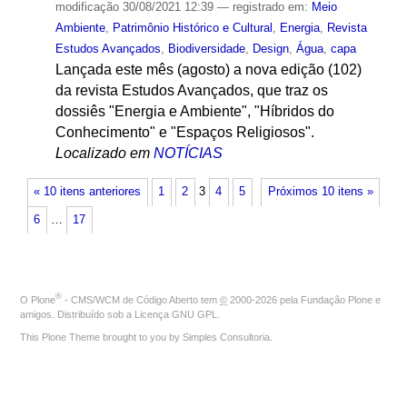
modificação
30/08/2021 12:39
— registrado em:
Meio
Ambiente
,
Patrimônio Histórico e Cultural
,
Energia
,
Revista
Estudos Avançados
,
Biodiversidade
,
Design
,
Água
,
capa
Lançada este mês (agosto) a nova edição (102)
da revista Estudos Avançados, que traz os
dossiês "Energia e Ambiente", "Híbridos do
Conhecimento" e "Espaços Religiosos".
Localizado em
NOTÍCIAS
« 10 itens anteriores
1
2
3
4
5
Próximos 10 itens »
6
…
17
®
O
Plone
- CMS/WCM de Código Aberto
tem
©
2000-2026 pela
Fundação Plone
e
amigos. Distribuído sob a
Licença GNU GPL
.
This Plone Theme brought to you by
Simples Consultoria
.