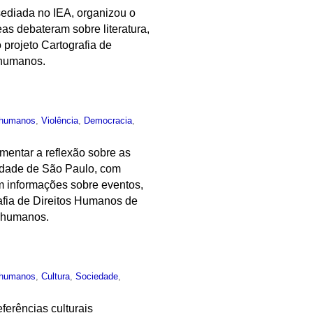
ediada no IEA, organizou o
as debateram sobre literatura,
 projeto Cartografia de
 humanos.
s humanos
,
Violência
,
Democracia
,
mentar a reflexão sobre as
cidade de São Paulo, com
om informações sobre eventos,
rafia de Direitos Humanos de
s humanos.
s humanos
,
Cultura
,
Sociedade
,
ferências culturais