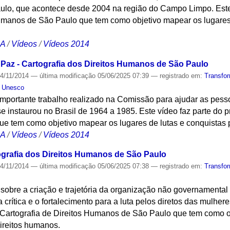
lo, que acontece desde 2004 na região do Campo Limpo. Este v
Humanos de São Paulo que tem como objetivo mapear os lugares 
CA
/
Vídeos
/
Vídeos 2014
Paz - Cartografia dos Direitos Humanos de São Paulo
4/11/2014
—
última modificação
05/06/2025 07:39
— registrado em:
Transfo
a Unesco
importante trabalho realizado na Comissão para ajudar as pess
se instaurou no Brasil de 1964 a 1985. Este vídeo faz parte do p
 tem como objetivo mapear os lugares de lutas e conquistas p
CA
/
Vídeos
/
Vídeos 2014
ografia dos Direitos Humanos de São Paulo
4/11/2014
—
última modificação
05/06/2025 07:38
— registrado em:
Transfo
obre a criação e trajetória da organização não governamental 
 crítica e o fortalecimento para a luta pelos diretos das mulher
to Cartografia de Direitos Humanos de São Paulo que tem como 
direitos humanos.