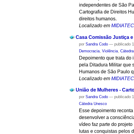
independentes de São Pau
Cartografia de Direitos 
direitos humanos.
Localizado em
MIDIATE
Casa Comissão Justiça e 
por
Sandra Codo
—
publicado
1
Democracia
,
Violência
,
Cátedr
Depoimento que trata do 
pela Ditadura Militar que 
Humanos de São Paulo que
Localizado em
MIDIATE
União de Mulheres - Cart
por
Sandra Codo
—
publicado
1
Cátedra Unesco
Esse depoimento reconta s
desenvolver a consciência
vídeo faz parte do proje
lutas e conquistas pelos 