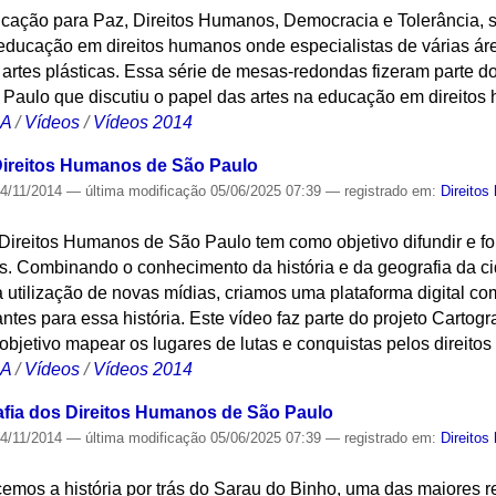
ação para Paz, Direitos Humanos, Democracia e Tolerância, s
educação em direitos humanos onde especialistas de várias áre
rtes plásticas. Essa série de mesas-redondas fizeram parte do
Paulo que discutiu o papel das artes na educação em direitos
CA
/
Vídeos
/
Vídeos 2014
 Direitos Humanos de São Paulo
4/11/2014
—
última modificação
05/06/2025 07:39
— registrado em:
Direito
 Direitos Humanos de São Paulo tem como objetivo difundir e fo
is. Combinando o conhecimento da história e da geografia da 
 a utilização de novas mídias, criamos uma plataforma digital c
ntes para essa história. Este vídeo faz parte do projeto Cartog
bjetivo mapear os lugares de lutas e conquistas pelos direito
CA
/
Vídeos
/
Vídeos 2014
afia dos Direitos Humanos de São Paulo
4/11/2014
—
última modificação
05/06/2025 07:39
— registrado em:
Direito
mos a história por trás do Sarau do Binho, uma das maiores re