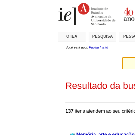
Ir
Ferramentas
Seções
para
Pessoais
o
conteúdo.
|
Ir
para
a
O IEA
PESQUISA
PESS
navegação
Você está aqui:
Página Inicial
Resultado da bu
137
itens atendem ao seu critéri
Memória, arte e educação