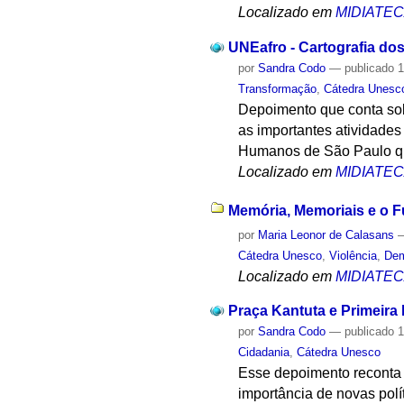
Localizado em
MIDIATE
UNEafro - Cartografia do
por
Sandra Codo
—
publicado
1
Transformação
,
Cátedra Unesc
Depoimento que conta sobr
as importantes atividades
Humanos de São Paulo que
Localizado em
MIDIATE
Memória, Memoriais e o F
por
Maria Leonor de Calasans
Cátedra Unesco
,
Violência
,
Dem
Localizado em
MIDIATE
Praça Kantuta e Primeira 
por
Sandra Codo
—
publicado
1
Cidadania
,
Cátedra Unesco
Esse depoimento reconta a
importância de novas polí