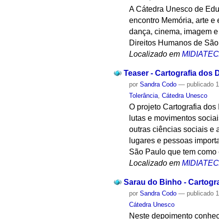
A Cátedra Unesco de Educ
encontro Memória, arte e 
dança, cinema, imagem e a
Direitos Humanos de São 
Localizado em
MIDIATE
Teaser - Cartografia dos
por
Sandra Codo
—
publicado
1
Tolerância
,
Cátedra Unesco
O projeto Cartografia dos
lutas e movimentos socia
outras ciências sociais e
lugares e pessoas importa
São Paulo que tem como o
Localizado em
MIDIATE
Sarau do Binho - Cartogr
por
Sandra Codo
—
publicado
1
Cátedra Unesco
Neste depoimento conhece