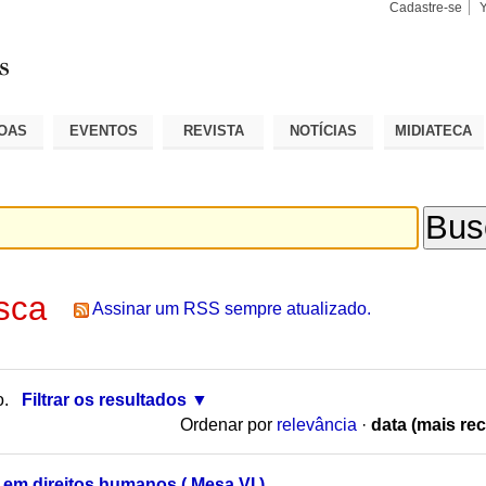
Cadastre-se
Busca
Busca
Avançad
OAS
EVENTOS
REVISTA
NOTÍCIAS
MIDIATECA
sca
Assinar um RSS sempre atualizado.
o.
Filtrar os resultados
Ordenar por
relevância
·
data (mais rec
 em direitos humanos ( Mesa VI )