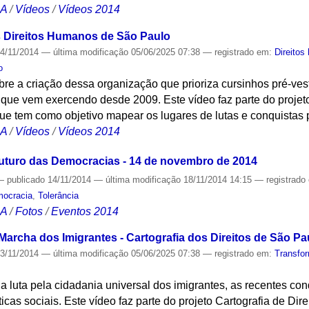
CA
/
Vídeos
/
Vídeos 2014
s Direitos Humanos de São Paulo
4/11/2014
—
última modificação
05/06/2025 07:38
— registrado em:
Direito
o
e a criação dessa organização que prioriza cursinhos pré-vest
 que vem exercendo desde 2009. Este vídeo faz parte do projeto
 tem como objetivo mapear os lugares de lutas e conquistas p
CA
/
Vídeos
/
Vídeos 2014
uturo das Democracias - 14 de novembro de 2014
—
publicado
14/11/2014
—
última modificação
18/11/2014 14:15
— registrado
ocracia
,
Tolerância
CA
/
Fotos
/
Eventos 2014
Marcha dos Imigrantes - Cartografia dos Direitos de São Pa
3/11/2014
—
última modificação
05/06/2025 07:38
— registrado em:
Transfo
 luta pela cidadania universal dos imigrantes, as recentes con
ticas sociais. Este vídeo faz parte do projeto Cartografia de D