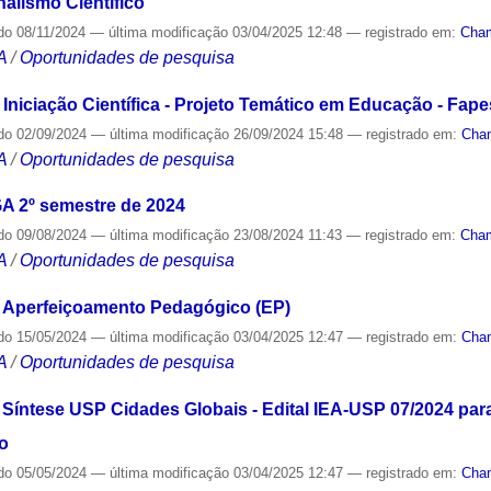
lismo Científico
do
08/11/2024
—
última modificação
03/04/2025 12:48
— registrado em:
Cha
A
/
Oportunidades de pesquisa
iciação Científica - Projeto Temático em Educação - Fape
do
02/09/2024
—
última modificação
26/09/2024 15:48
— registrado em:
Cha
A
/
Oportunidades de pesquisa
 2º semestre de 2024
do
09/08/2024
—
última modificação
23/08/2024 11:43
— registrado em:
Cha
A
/
Oportunidades de pesquisa
Aperfeiçoamento Pedagógico (EP)
do
15/05/2024
—
última modificação
03/04/2025 12:47
— registrado em:
Cha
A
/
Oportunidades de pesquisa
íntese USP Cidades Globais - Edital IEA-USP 07/2024 par
o
do
05/05/2024
—
última modificação
03/04/2025 12:47
— registrado em:
Cha