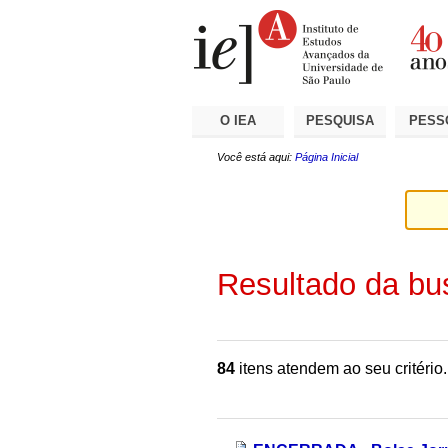
Ir
Ferramentas
Seções
para
Pessoais
o
conteúdo.
|
Ir
para
a
O IEA
PESQUISA
PESS
navegação
Você está aqui:
Página Inicial
Resultado da bu
84
itens atendem ao seu critério.