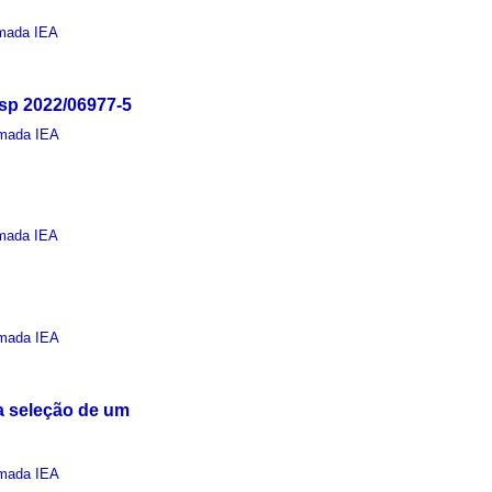
mada IEA
sp 2022/06977-5
mada IEA
mada IEA
mada IEA
a seleção de um
mada IEA