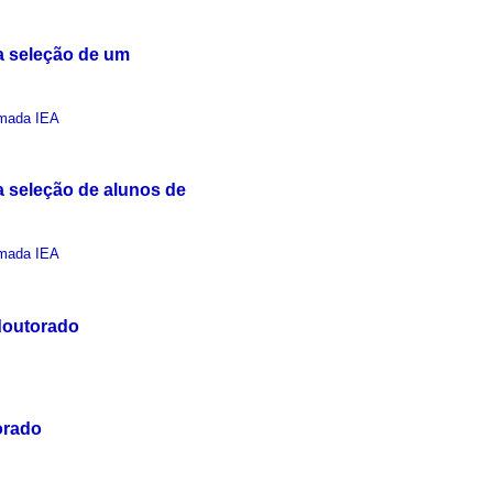
a seleção de um
mada IEA
 seleção de alunos de
mada IEA
doutorado
orado