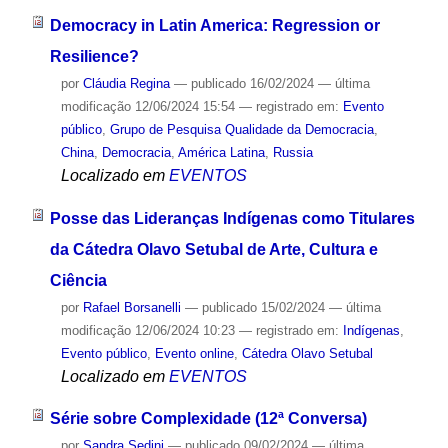
Democracy in Latin America: Regression or
Resilience?
por
Cláudia Regina
—
publicado
16/02/2024
—
última
modificação
12/06/2024 15:54
— registrado em:
Evento
público
,
Grupo de Pesquisa Qualidade da Democracia
,
China
,
Democracia
,
América Latina
,
Russia
Localizado em
EVENTOS
Posse das Lideranças Indígenas como Titulares
da Cátedra Olavo Setubal de Arte, Cultura e
Ciência
por
Rafael Borsanelli
—
publicado
15/02/2024
—
última
modificação
12/06/2024 10:23
— registrado em:
Indígenas
,
Evento público
,
Evento online
,
Cátedra Olavo Setubal
Localizado em
EVENTOS
Série sobre Complexidade (12ª Conversa)
por
Sandra Sedini
—
publicado
09/02/2024
—
última