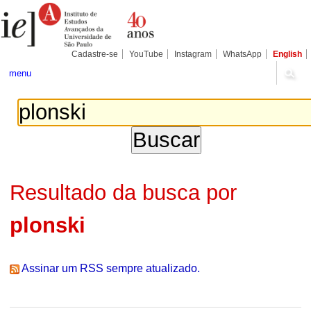
Ir
Ferramentas
Seções
para
Pessoais
o
conteúdo.
|
Cadastre-se
YouTube
Instagram
WhatsApp
English
Ir
para
menu
a
navegação
Resultado da busca por
plonski
Assinar um RSS sempre atualizado.