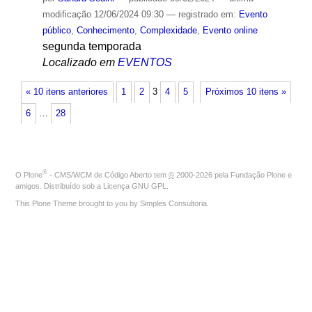
modificação
12/06/2024 09:30
— registrado em:
Evento
público
,
Conhecimento
,
Complexidade
,
Evento online
segunda temporada
Localizado em
EVENTOS
« 10 itens anteriores
1
2
3
4
5
Próximos 10 itens »
6
…
28
®
O
Plone
- CMS/WCM de Código Aberto
tem
©
2000-2026 pela
Fundação Plone
e
amigos. Distribuído sob a
Licença GNU GPL
.
This Plone Theme brought to you by
Simples Consultoria
.