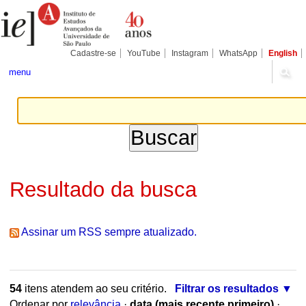
Ir
Ferramentas
Seções
para
Pessoais
o
conteúdo.
|
Cadastre-se
YouTube
Instagram
WhatsApp
English
Ir
para
menu
a
navegação
Resultado da busca
Assinar um RSS sempre atualizado.
54
itens atendem ao seu critério.
Filtrar os resultados
Ordenar por
relevância
·
data (mais recente primeiro)
·