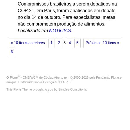
Compromissos brasileiros a serem debatidos na
COP 21, em Paris, foram analisados em debate
no dia 14 de outubro. Para especialistas, metas
não comprometem produção de alimentos.
Localizado em
NOTÍCIAS
« 10 itens anteriores
1
2
3
4
5
Próximos 10 itens »
6
®
O
Plone
- CMS/WCM de Código Aberto
tem
©
2000-2026 pela
Fundação Plone
e
amigos. Distribuído sob a
Licença GNU GPL
.
This Plone Theme brought to you by
Simples Consultoria
.