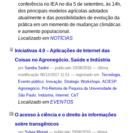
conferência no IEA no dia 5 de setembro, às 14h,
dos principais modelos agrícolas adotados
atualmente e das possibilidades de evolução da
prática em um momento de mudanças climáticas
e aumento populacional.
Localizado em
NOTÍCIAS
Iniciativas 4.0 – Aplicações de Internet das
Coisas no Agronegócio, Saúde e Indústria
por
Sandra Sedini
—
publicado
23/08/2016
—
última
modificação
06/12/2017 11:51
— registrado em:
Tecnologia
,
Evento público
,
Inovação
,
Strategic Workshops
,
ACIESP
,
Agronegócio
,
Pró-Reitoria de Pequisa da Universidade de
São Paulo
,
Indústria
,
Internet
,
C&T
Localizado em
EVENTOS
O acesso à ciência e o direito às informações
sobre transgênicos
por
Sylvia Miguel
—
publicado
20/06/2016
—
última