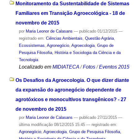
Monitoramento da Sustentabilidade de Sistemas
Familiares em Transição Agroecológica - 18 de
novembro de 2015
por
Maria Leonor de Calasans
—
publicado
01/12/2015
—
registrado em:
Ciências Ambientais
,
Questão Agrária
,
Ecossistemas
,
Agronegócio
,
Agroecologia
,
Grupo de
Pesquisa Filosofia, História e Sociologia da Ciência e da
Tecnologia
Localizado em
MIDIATECA
/
Fotos
/
Eventos 2015
Os Desafios da Agroecologia. O que dizer diante
da expansão do agronegócio dependente de
agrotóxicos e monocultivos transgênicos? - 27
de novembro de 2015
por
Maria Leonor de Calasans
—
publicado
27/11/2015
—
última modificação
08/12/2015 15:45
— registrado em:
Agronegócio
,
Agroecologia
,
Grupo de Pesquisa Filosofia,
História e Sociologia da Ciência e da Tecnologia