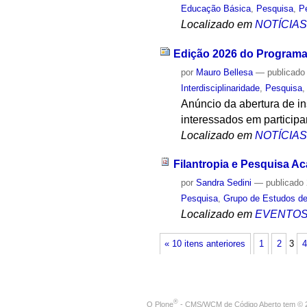
Educação Básica
,
Pesquisa
,
P
Localizado em
NOTÍCIA
Edição 2026 do Programa 
por
Mauro Bellesa
—
publicado
Interdisciplinaridade
,
Pesquisa
Anúncio da abertura de i
interessados em participa
Localizado em
NOTÍCIA
Filantropia e Pesquisa A
por
Sandra Sedini
—
publicado
Pesquisa
,
Grupo de Estudos de
Localizado em
EVENTO
« 10 itens anteriores
1
2
3
4
®
O
Plone
- CMS/WCM de Código Aberto
tem
©
2