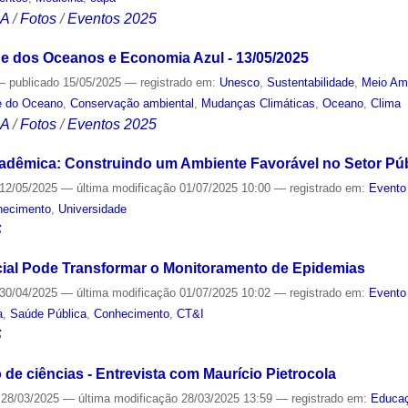
CA
/
Fotos
/
Eventos 2025
e dos Oceanos e Economia Azul - 13/05/2025
—
publicado
15/05/2025
— registrado em:
Unesco
,
Sustentabilidade
,
Meio Am
e do Oceano
,
Conservação ambiental
,
Mudanças Climáticas
,
Oceano
,
Clima
CA
/
Fotos
/
Eventos 2025
cadêmica: Construindo um Ambiente Favorável no Setor Pú
12/05/2025
—
última modificação
01/07/2025 10:00
— registrado em:
Evento
hecimento
,
Universidade
S
ficial Pode Transformar o Monitoramento de Epidemias
30/04/2025
—
última modificação
01/07/2025 10:02
— registrado em:
Evento
a
,
Saúde Pública
,
Conhecimento
,
CT&I
S
o de ciências - Entrevista com Maurício Pietrocola
28/03/2025
—
última modificação
28/03/2025 13:59
— registrado em:
Educa