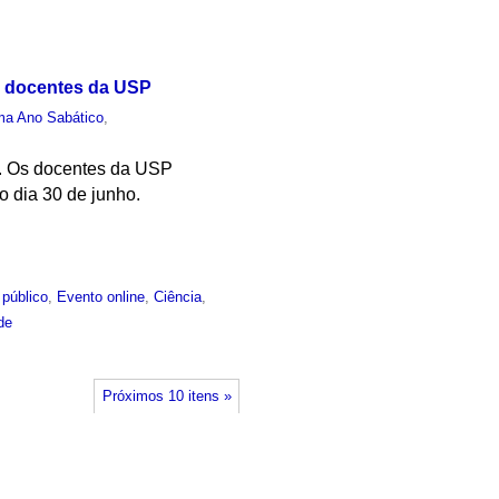
e docentes da USP
ma Ano Sabático
,
A. Os docentes da USP
o dia 30 de junho.
 público
,
Evento online
,
Ciência
,
de
Próximos 10 itens »