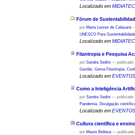
Localizado em
MIDIATE
Fórum de Sustentabilidad
por
Maria Leonor de Calasans
UNESCO Para Sustentabilidad
Localizado em
MIDIATE
Filantropia e Pesquisa A
por
Sandra Sedini
—
publicado
Gestão
,
Gema Filantropia
,
Con
Localizado em
EVENTO
Como a Inteligência Arti
por
Sandra Sedini
—
publicado
Pandemia
,
Divulgação científic
Localizado em
EVENTO
Cultura científica e ensin
por
Mauro Bellesa
—
publicado