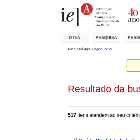
Ir
Ferramentas
Seções
para
Pessoais
o
conteúdo.
|
Ir
para
a
O IEA
PESQUISA
PESS
navegação
Você está aqui:
Página Inicial
Resultado da bu
517
itens atendem ao seu critéri