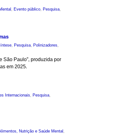
Mental
,
Evento público
,
Pesquisa
,
omas
Síntese
,
Pesquisa
,
Polinizadores
,
de São Paulo”, produzida por
mas em 2025.
es Internacionais
,
Pesquisa
,
limentos, Nutrição e Saúde Mental
,