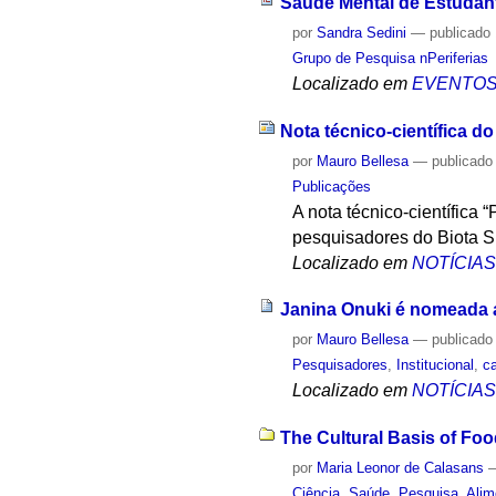
Saúde Mental de Estudant
por
Sandra Sedini
—
publicado
Grupo de Pesquisa nPeriferias
Localizado em
EVENTO
Nota técnico-científica d
por
Mauro Bellesa
—
publicado
Publicações
A nota técnico-científica
pesquisadores do Biota S
Localizado em
NOTÍCIA
Janina Onuki é nomeada
por
Mauro Bellesa
—
publicado
Pesquisadores
,
Institucional
,
c
Localizado em
NOTÍCIA
The Cultural Basis of Fo
por
Maria Leonor de Calasans
Ciência
,
Saúde
,
Pesquisa
,
Alim