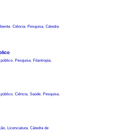
biente
,
Ciência
,
Pesquisa
,
Cátedra
blico
 público
,
Pesquisa
,
Filantropia
,
 público
,
Ciência
,
Saúde
,
Pesquisa
,
ção
,
Licenciatura
,
Cátedra de