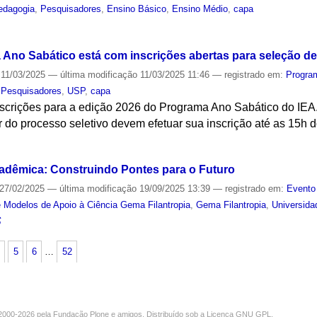
edagogia
,
Pesquisadores
,
Ensino Básico
,
Ensino Médio
,
capa
S
Ano Sabático está com inscrições abertas para seleção d
11/03/2025
—
última modificação
11/03/2025 11:46
— registrado em:
Progra
,
Pesquisadores
,
USP
,
capa
nscrições para a edição 2026 do Programa Ano Sabático do IE
r do processo seletivo devem efetuar sua inscrição até as 15h d
S
cadêmica: Construindo Pontes para o Futuro
27/02/2025
—
última modificação
19/09/2025 13:39
— registrado em:
Evento
 Modelos de Apoio à Ciência Gema Filantropia
,
Gema Filantropia
,
Universida
S
5
6
…
52
000-2026 pela
Fundação Plone
e amigos. Distribuído sob a
Licença GNU GPL
.