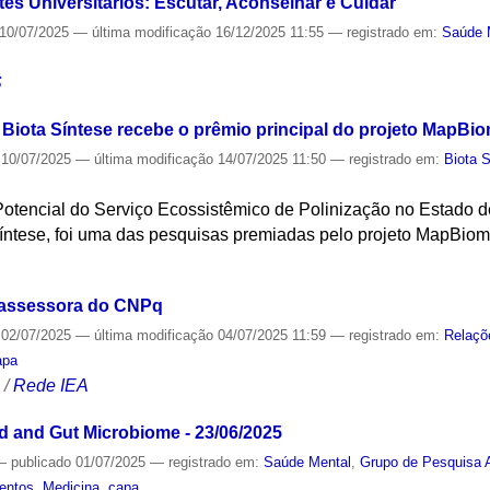
es Universitários: Escutar, Aconselhar e Cuidar
10/07/2025
—
última modificação
16/12/2025 11:55
— registrado em:
Saúde 
S
o Biota Síntese recebe o prêmio principal do projeto MapBi
10/07/2025
—
última modificação
14/07/2025 11:50
— registrado em:
Biota 
 “Potencial do Serviço Ecossistêmico de Polinização no Estado 
íntese, foi uma das pesquisas premiadas pelo projeto MapBio
S
 assessora do CNPq
02/07/2025
—
última modificação
04/07/2025 11:59
— registrado em:
Relaçõ
apa
S
/
Rede IEA
od and Gut Microbiome - 23/06/2025
—
publicado
01/07/2025
— registrado em:
Saúde Mental
,
Grupo de Pesquisa A
entos
,
Medicina
,
capa