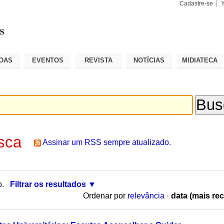
Cadastre-se
Busca
Busca
Avançad
OAS
EVENTOS
REVISTA
NOTÍCIAS
MIDIATECA
sca
Assinar um RSS sempre atualizado.
o.
Filtrar os resultados
Ordenar por
relevância
·
data (mais rec