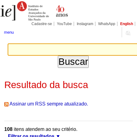
Ir
Ferramentas
Seções
para
Pessoais
o
conteúdo.
|
Cadastre-se
YouTube
Instagram
WhatsApp
English
Ir
para
menu
a
navegação
Resultado da busca
Assinar um RSS sempre atualizado.
108
itens atendem ao seu critério.
Filtrar os resultados