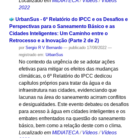
Localizado em
MIDIATECA
/
Vídeos
/
Vídeos
2022
UrbanSus - 6º Relatório do IPCC e os Desafios e
Perspectivas para o Saneamento Básico e as
Cidades Inteligentes: Um Caminho entre o
Retrocesso e a Inovação (Parte 2 de 2)
por
Sergio R V Bernardo
—
publicado
17/08/2022
—
registrado em:
UrbanSus
No contexto da urgência de se adotar ações
efetivas para mitigar os efeitos das mudanças
climáticas, o 6º Relatório do IPCC dedicou
capítulos próprios para tratar da água e da
infraestrutura nas cidades, evidenciando que
lacunas na área do saneamento acirram conflitos
e desigualdades. Este evento debateu os desafios
para acesso à água em cidades inteligentes e os
embates enfrentados na questão do saneamento
básico, bem como a relação deste com o clima.
Localizado em
MIDIATECA
/
Vídeos
/
Vídeos