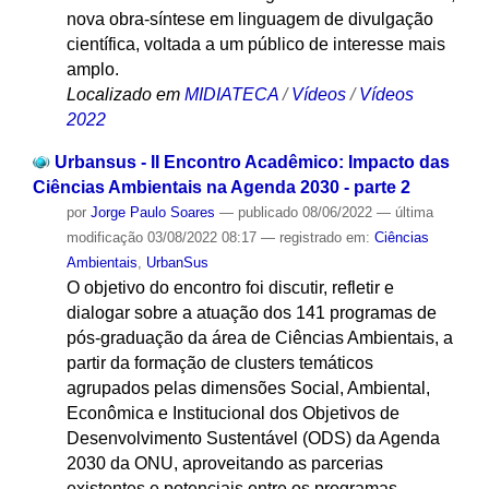
nova obra-síntese em linguagem de divulgação
científica, voltada a um público de interesse mais
amplo.
Localizado em
MIDIATECA
/
Vídeos
/
Vídeos
2022
Urbansus - II Encontro Acadêmico: Impacto das
Ciências Ambientais na Agenda 2030 - parte 2
por
Jorge Paulo Soares
—
publicado
08/06/2022
—
última
modificação
03/08/2022 08:17
— registrado em:
Ciências
Ambientais
,
UrbanSus
O objetivo do encontro foi discutir, refletir e
dialogar sobre a atuação dos 141 programas de
pós-graduação da área de Ciências Ambientais, a
partir da formação de clusters temáticos
agrupados pelas dimensões Social, Ambiental,
Econômica e Institucional dos Objetivos de
Desenvolvimento Sustentável (ODS) da Agenda
2030 da ONU, aproveitando as parcerias
existentes e potenciais entre os programas,