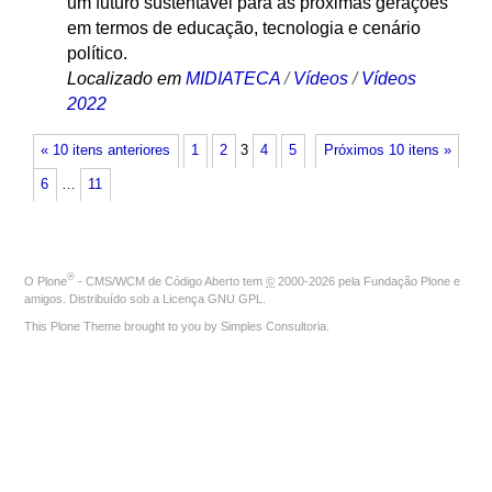
um futuro sustentável para as próximas gerações
em termos de educação, tecnologia e cenário
político.
Localizado em
MIDIATECA
/
Vídeos
/
Vídeos
2022
« 10 itens anteriores
1
2
3
4
5
Próximos 10 itens »
6
…
11
®
O
Plone
- CMS/WCM de Código Aberto
tem
©
2000-2026 pela
Fundação Plone
e
amigos. Distribuído sob a
Licença GNU GPL
.
This Plone Theme brought to you by
Simples Consultoria
.