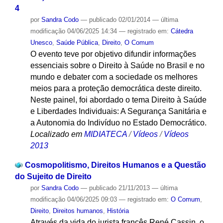
4
por
Sandra Codo
—
publicado
02/01/2014
—
última
modificação
04/06/2025 14:34
— registrado em:
Cátedra
Unesco
,
Saúde Pública
,
Direito
,
O Comum
O evento teve por objetivo difundir informações
essenciais sobre o Direito à Saúde no Brasil e no
mundo e debater com a sociedade os melhores
meios para a proteção democrática deste direito.
Neste painel, foi abordado o tema Direito à Saúde
e Liberdades Individuais: A Segurança Sanitária e
a Autonomia do Indivíduo no Estado Democrático.
Localizado em
MIDIATECA
/
Vídeos
/
Vídeos
2013
Cosmopolitismo, Direitos Humanos e a Questão
do Sujeito de Direito
por
Sandra Codo
—
publicado
21/11/2013
—
última
modificação
04/06/2025 09:03
— registrado em:
O Comum
,
Direito
,
Direitos humanos
,
História
Através da vida do jurista francês René Cassin, o