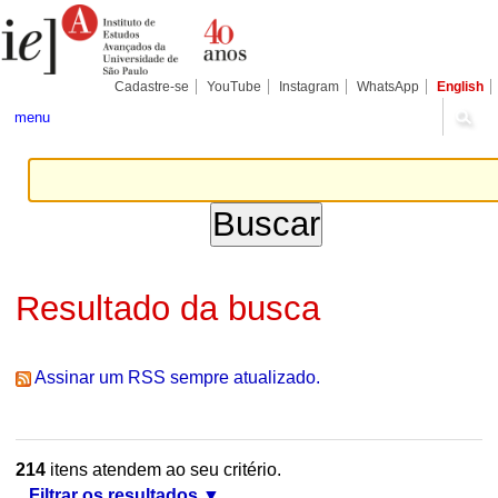
Ir
Ferramentas
Seções
para
Pessoais
o
conteúdo.
|
Cadastre-se
YouTube
Instagram
WhatsApp
English
Ir
para
menu
a
navegação
Resultado da busca
Assinar um RSS sempre atualizado.
214
itens atendem ao seu critério.
Filtrar os resultados