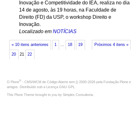
Inovação e Competitividade do IEA, realiza no dia
14 de agosto, às 19 horas, na Faculdade de
Direito (FD) da USP, o workshop Direito e
Inovação.
Localizado em
NOTÍCIAS
« 10 itens anteriores
1
…
18
19
Próximos 4 itens »
20
21
22
®
O
Plone
- CMS/WCM de Código Aberto
tem
©
2000-2026 pela
Fundação Plone
e
amigos. Distribuído sob a
Licença GNU GPL
.
This Plone Theme brought to you by
Simples Consultoria
.