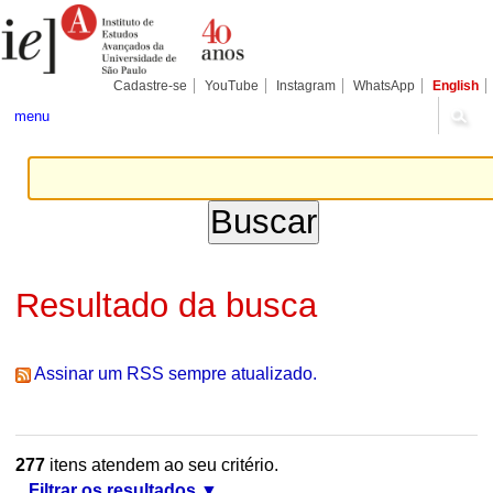
Ir
Ferramentas
Seções
para
Pessoais
o
conteúdo.
|
Cadastre-se
YouTube
Instagram
WhatsApp
English
Ir
para
menu
a
navegação
Resultado da busca
Assinar um RSS sempre atualizado.
277
itens atendem ao seu critério.
Filtrar os resultados