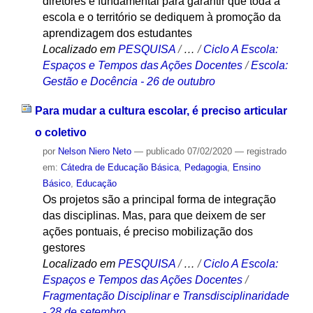
diretores é fundamental para garantir que toda a
escola e o território se dediquem à promoção da
aprendizagem dos estudantes
Localizado em
PESQUISA
/
…
/
Ciclo A Escola:
Espaços e Tempos das Ações Docentes
/
Escola:
Gestão e Docência - 26 de outubro
Para mudar a cultura escolar, é preciso articular
o coletivo
por
Nelson Niero Neto
—
publicado
07/02/2020
— registrado
em:
Cátedra de Educação Básica
,
Pedagogia
,
Ensino
Básico
,
Educação
Os projetos são a principal forma de integração
das disciplinas. Mas, para que deixem de ser
ações pontuais, é preciso mobilização dos
gestores
Localizado em
PESQUISA
/
…
/
Ciclo A Escola:
Espaços e Tempos das Ações Docentes
/
Fragmentação Disciplinar e Transdisciplinaridade
- 28 de setembro