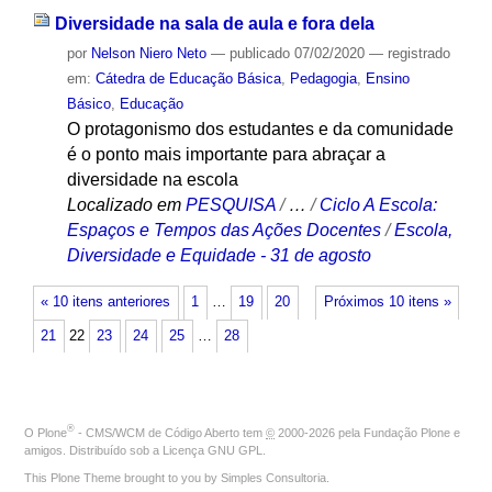
Diversidade na sala de aula e fora dela
por
Nelson Niero Neto
—
publicado
07/02/2020
— registrado
em:
Cátedra de Educação Básica
,
Pedagogia
,
Ensino
Básico
,
Educação
O protagonismo dos estudantes e da comunidade
é o ponto mais importante para abraçar a
diversidade na escola
Localizado em
PESQUISA
/
…
/
Ciclo A Escola:
Espaços e Tempos das Ações Docentes
/
Escola,
Diversidade e Equidade - 31 de agosto
« 10 itens anteriores
1
…
19
20
Próximos 10 itens »
21
22
23
24
25
…
28
®
O
Plone
- CMS/WCM de Código Aberto
tem
©
2000-2026 pela
Fundação Plone
e
amigos. Distribuído sob a
Licença GNU GPL
.
This Plone Theme brought to you by
Simples Consultoria
.