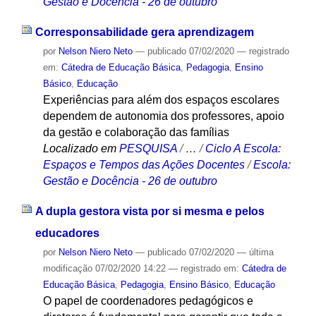
Gestão e Docência - 26 de outubro
Corresponsabilidade gera aprendizagem
por
Nelson Niero Neto
—
publicado
07/02/2020
— registrado
em:
Cátedra de Educação Básica
,
Pedagogia
,
Ensino
Básico
,
Educação
Experiências para além dos espaços escolares
dependem de autonomia dos professores, apoio
da gestão e colaboração das famílias
Localizado em
PESQUISA
/
…
/
Ciclo A Escola:
Espaços e Tempos das Ações Docentes
/
Escola:
Gestão e Docência - 26 de outubro
A dupla gestora vista por si mesma e pelos
educadores
por
Nelson Niero Neto
—
publicado
07/02/2020
—
última
modificação
07/02/2020 14:22
— registrado em:
Cátedra de
Educação Básica
,
Pedagogia
,
Ensino Básico
,
Educação
O papel de coordenadores pedagógicos e