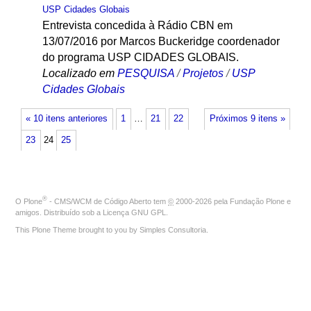
USP Cidades Globais
Entrevista concedida à Rádio CBN em
13/07/2016 por Marcos Buckeridge coordenador
do programa USP CIDADES GLOBAIS.
Localizado em
PESQUISA
/
Projetos
/
USP
Cidades Globais
« 10 itens anteriores
1
…
21
22
Próximos 9 itens »
23
24
25
®
O
Plone
- CMS/WCM de Código Aberto
tem
©
2000-2026 pela
Fundação Plone
e
amigos. Distribuído sob a
Licença GNU GPL
.
This Plone Theme brought to you by
Simples Consultoria
.