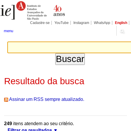
Ir
Ferramentas
Seções
para
Pessoais
o
conteúdo.
|
Cadastre-se
YouTube
Instagram
WhatsApp
English
Ir
para
menu
a
navegação
Resultado da busca
Assinar um RSS sempre atualizado.
249
itens atendem ao seu critério.
Filtrar os resultados