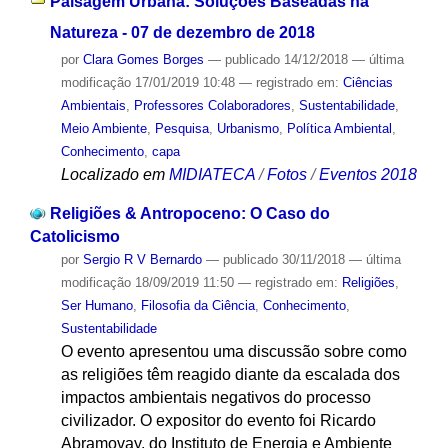
Paisagem Urbana: Soluções Baseadas na
Natureza - 07 de dezembro de 2018
por
Clara Gomes Borges
—
publicado
14/12/2018
—
última
modificação
17/01/2019 10:48
— registrado em:
Ciências
Ambientais
,
Professores Colaboradores
,
Sustentabilidade
,
Meio Ambiente
,
Pesquisa
,
Urbanismo
,
Política Ambiental
,
Conhecimento
,
capa
Localizado em
MIDIATECA
/
Fotos
/
Eventos 2018
Religiões & Antropoceno: O Caso do
Catolicismo
por
Sergio R V Bernardo
—
publicado
30/11/2018
—
última
modificação
18/09/2019 11:50
— registrado em:
Religiões
,
Ser Humano
,
Filosofia da Ciência
,
Conhecimento
,
Sustentabilidade
O evento apresentou uma discussão sobre como
as religiões têm reagido diante da escalada dos
impactos ambientais negativos do processo
civilizador. O expositor do evento foi Ricardo
Abramovay, do Instituto de Energia e Ambiente