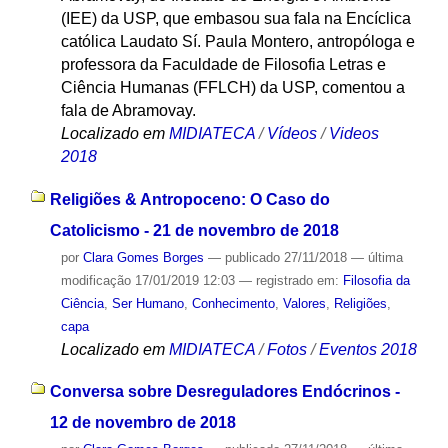
(IEE) da USP, que embasou sua fala na Encíclica
católica Laudato Sí. Paula Montero, antropóloga e
professora da Faculdade de Filosofia Letras e
Ciência Humanas (FFLCH) da USP, comentou a
fala de Abramovay.
Localizado em
MIDIATECA
/
Vídeos
/
Videos
2018
Religiões & Antropoceno: O Caso do
Catolicismo - 21 de novembro de 2018
por
Clara Gomes Borges
—
publicado
27/11/2018
—
última
modificação
17/01/2019 12:03
— registrado em:
Filosofia da
Ciência
,
Ser Humano
,
Conhecimento
,
Valores
,
Religiões
,
capa
Localizado em
MIDIATECA
/
Fotos
/
Eventos 2018
Conversa sobre Desreguladores Endócrinos -
12 de novembro de 2018