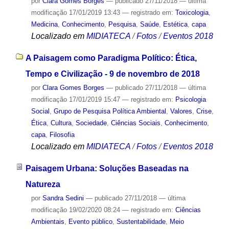
por
Clara Gomes Borges
—
publicado
27/11/2018
—
última
modificação
17/01/2019 13:43
— registrado em:
Toxicologia
,
Medicina
,
Conhecimento
,
Pesquisa
,
Saúde
,
Estética
,
capa
Localizado em
MIDIATECA
/
Fotos
/
Eventos 2018
A Paisagem como Paradigma Político: Ética,
Tempo e Civilização - 9 de novembro de 2018
por
Clara Gomes Borges
—
publicado
27/11/2018
—
última
modificação
17/01/2019 15:47
— registrado em:
Psicologia
Social
,
Grupo de Pesquisa Política Ambiental
,
Valores
,
Crise
,
Ética
,
Cultura
,
Sociedade
,
Ciências Sociais
,
Conhecimento
,
capa
,
Filosofia
Localizado em
MIDIATECA
/
Fotos
/
Eventos 2018
Paisagem Urbana: Soluções Baseadas na
Natureza
por
Sandra Sedini
—
publicado
27/11/2018
—
última
modificação
19/02/2020 08:24
— registrado em:
Ciências
Ambientais
,
Evento público
,
Sustentabilidade
,
Meio