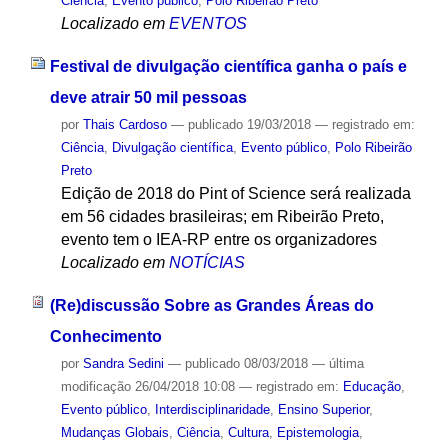
Ciência
,
Evento público
,
Polo Ribeirão Preto
Localizado em
EVENTOS
Festival de divulgação científica ganha o país e
deve atrair 50 mil pessoas
por
Thais Cardoso
—
publicado
19/03/2018
— registrado em:
Ciência
,
Divulgação científica
,
Evento público
,
Polo Ribeirão
Preto
Edição de 2018 do Pint of Science será realizada
em 56 cidades brasileiras; em Ribeirão Preto,
evento tem o IEA-RP entre os organizadores
Localizado em
NOTÍCIAS
(Re)discussão Sobre as Grandes Áreas do
Conhecimento
por
Sandra Sedini
—
publicado
08/03/2018
—
última
modificação
26/04/2018 10:08
— registrado em:
Educação
,
Evento público
,
Interdisciplinaridade
,
Ensino Superior
,
Mudanças Globais
,
Ciência
,
Cultura
,
Epistemologia
,