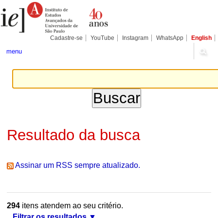
Ir
Ferramentas
Seções
para
Pessoais
o
conteúdo.
|
Cadastre-se
YouTube
Instagram
WhatsApp
English
Ir
para
menu
a
navegação
Resultado da busca
Assinar um RSS sempre atualizado.
294
itens atendem ao seu critério.
Filtrar os resultados