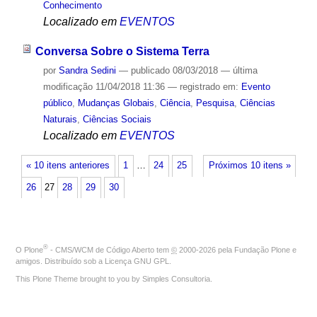
Conhecimento
Localizado em
EVENTOS
Conversa Sobre o Sistema Terra
por
Sandra Sedini
—
publicado
08/03/2018
—
última
modificação
11/04/2018 11:36
— registrado em:
Evento
público
,
Mudanças Globais
,
Ciência
,
Pesquisa
,
Ciências
Naturais
,
Ciências Sociais
Localizado em
EVENTOS
« 10 itens anteriores
1
…
24
25
Próximos 10 itens »
26
27
28
29
30
®
O
Plone
- CMS/WCM de Código Aberto
tem
©
2000-2026 pela
Fundação Plone
e
amigos. Distribuído sob a
Licença GNU GPL
.
This Plone Theme brought to you by
Simples Consultoria
.