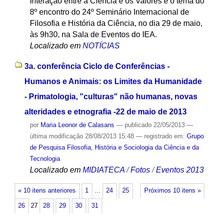
Interação entre a Ciência e os Valores é o tema do
8º encontro do 24º Seminário Internacional de
Filosofia e História da Ciência, no dia 29 de maio,
às 9h30, na Sala de Eventos do IEA.
Localizado em
NOTÍCIAS
3a. conferência Ciclo de Conferências -
Humanos e Animais: os Limites da Humanidade
- Primatologia, "culturas" não humanas, novas
alteridades e etnografia -22 de maio de 2013
por
Maria Leonor de Calasans
—
publicado
22/05/2013
—
última modificação
28/08/2013 15:48
— registrado em:
Grupo
de Pesquisa Filosofia, História e Sociologia da Ciência e da
Tecnologia
Localizado em
MIDIATECA
/
Fotos
/
Eventos 2013
« 10 itens anteriores
1
…
24
25
Próximos 10 itens »
26
27
28
29
30
31