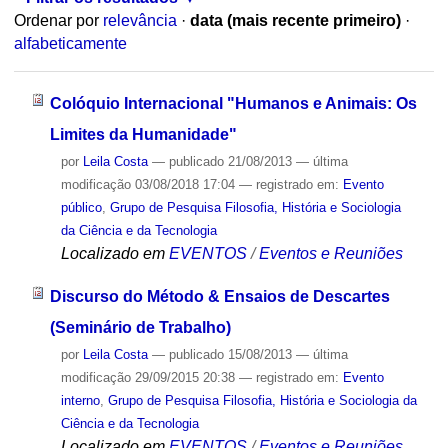
Ordenar por
relevância
·
data (mais recente primeiro)
·
alfabeticamente
Colóquio Internacional "Humanos e Animais: Os
Limites da Humanidade"
por
Leila Costa
—
publicado
21/08/2013
—
última
modificação
03/08/2018 17:04
— registrado em:
Evento
público
,
Grupo de Pesquisa Filosofia, História e Sociologia
da Ciência e da Tecnologia
Localizado em
EVENTOS
/
Eventos e Reuniões
Discurso do Método & Ensaios de Descartes
(Seminário de Trabalho)
por
Leila Costa
—
publicado
15/08/2013
—
última
modificação
29/09/2015 20:38
— registrado em:
Evento
interno
,
Grupo de Pesquisa Filosofia, História e Sociologia da
Ciência e da Tecnologia
Localizado em
EVENTOS
/
Eventos e Reuniões