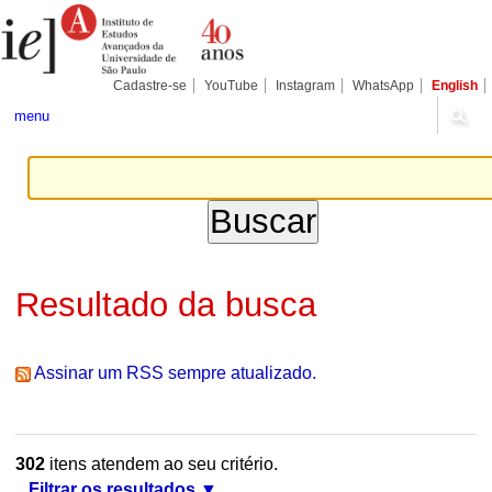
Ir
Ferramentas
Seções
para
Pessoais
o
conteúdo.
|
Cadastre-se
YouTube
Instagram
WhatsApp
English
Ir
para
menu
a
navegação
Resultado da busca
Assinar um RSS sempre atualizado.
302
itens atendem ao seu critério.
Filtrar os resultados