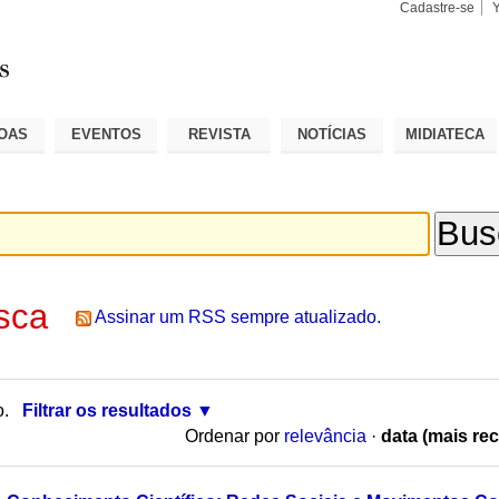
Cadastre-se
Busca
Busca
Avançad
OAS
EVENTOS
REVISTA
NOTÍCIAS
MIDIATECA
sca
Assinar um RSS sempre atualizado.
o.
Filtrar os resultados
Ordenar por
relevância
·
data (mais rec