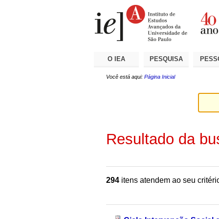
Ir
Ferramentas
Seções
para
Pessoais
o
conteúdo.
|
Ir
para
a
O IEA
PESQUISA
PESS
navegação
Você está aqui:
Página Inicial
Resultado da bu
294
itens atendem ao seu critéri