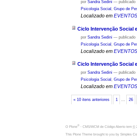
por
Sandra Sedini
—
publicado
Psicologia Social
,
Grupo de Pes
Localizado em
EVENTO
Ciclo Intervenção Social
por
Sandra Sedini
—
publicado
Psicologia Social
,
Grupo de Pes
Localizado em
EVENTO
Ciclo Intervenção Social
por
Sandra Sedini
—
publicado
Psicologia Social
,
Grupo de Pes
Localizado em
EVENTO
« 10 itens anteriores
1
…
26
®
O
Plone
- CMS/WCM de Código Aberto
tem
©
2
This Plone Theme brought to you by
Simples Co