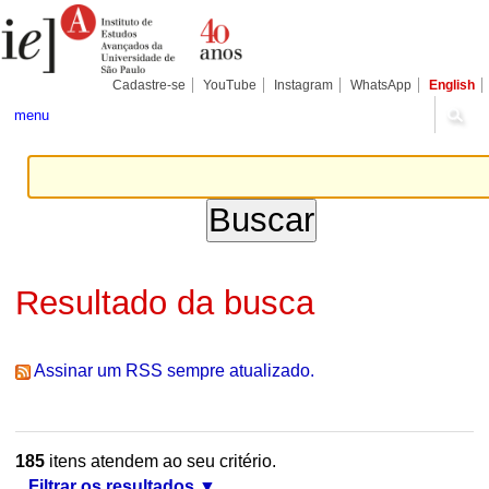
Ir
Ferramentas
Seções
para
Pessoais
o
conteúdo.
|
Cadastre-se
YouTube
Instagram
WhatsApp
English
Ir
para
menu
a
navegação
Resultado da busca
Assinar um RSS sempre atualizado.
185
itens atendem ao seu critério.
Filtrar os resultados