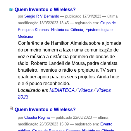
Quem Inventou o Wireless?
por
Sergio R V Bernardo
—
publicado
17/04/2023
—
última
modificação
18/05/2023 13:45
— registrado em:
Grupo de
Pesquisa Khronos: História da Ciência, Epistemologia e
Medicina
Conferência de Hamilton Almeida sobre a jornada
do primeiro homem a fazer uma comunicação de
voz e música a distância por meio de ondas de
rádio. Roberto Landell de Moura, padre cientista
brasileiro, inventou o rádio e projetou a TV sem
qualquer apoio para os seus projetos. Ainda hoje
ele é pouco reconhecido.
Localizado em
MIDIATECA
/
Vídeos
/
Vídeos
2023
Quem Inventou o Wireless?
por
Cláudia Regina
—
publicado
22/03/2023
—
última
modificação
26/05/2023 15:09
— registrado em:
Evento
público
,
Grupo de Pesquisa Khronos: História da Ciência,