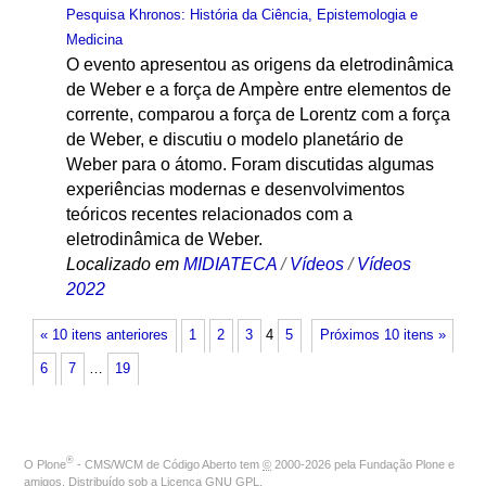
Pesquisa Khronos: História da Ciência, Epistemologia e
Medicina
O evento apresentou as origens da eletrodinâmica
de Weber e a força de Ampère entre elementos de
corrente, comparou a força de Lorentz com a força
de Weber, e discutiu o modelo planetário de
Weber para o átomo. Foram discutidas algumas
experiências modernas e desenvolvimentos
teóricos recentes relacionados com a
eletrodinâmica de Weber.
Localizado em
MIDIATECA
/
Vídeos
/
Vídeos
2022
« 10 itens anteriores
1
2
3
4
5
Próximos 10 itens »
6
7
…
19
®
O
Plone
- CMS/WCM de Código Aberto
tem
©
2000-2026 pela
Fundação Plone
e
amigos. Distribuído sob a
Licença GNU GPL
.