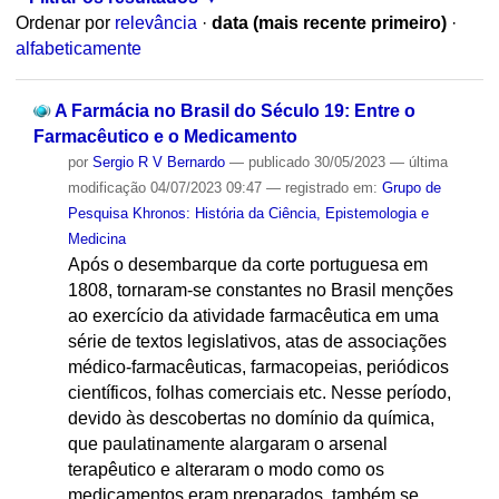
Ordenar por
relevância
·
data (mais recente primeiro)
·
alfabeticamente
A Farmácia no Brasil do Século 19: Entre o
Farmacêutico e o Medicamento
por
Sergio R V Bernardo
—
publicado
30/05/2023
—
última
modificação
04/07/2023 09:47
— registrado em:
Grupo de
Pesquisa Khronos: História da Ciência, Epistemologia e
Medicina
Após o desembarque da corte portuguesa em
1808, tornaram-se constantes no Brasil menções
ao exercício da atividade farmacêutica em uma
série de textos legislativos, atas de associações
médico-farmacêuticas, farmacopeias, periódicos
científicos, folhas comerciais etc. Nesse período,
devido às descobertas no domínio da química,
que paulatinamente alargaram o arsenal
terapêutico e alteraram o modo como os
medicamentos eram preparados, também se