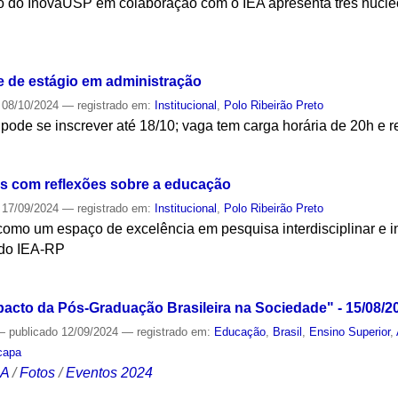
io do InovaUSP em colaboração com o IEA apresenta três núcle
S
 de estágio em administração
08/10/2024
— registrado em:
Institucional
,
Polo Ribeirão Preto
 pode se inscrever até 18/10; vaga tem carga horária de 20h e
S
 com reflexões sobre a educação
17/09/2024
— registrado em:
Institucional
,
Polo Ribeirão Preto
como um espaço de excelência em pesquisa interdisciplinar e
 do IEA-RP
S
cto da Pós-Graduação Brasileira na Sociedade" - 15/08/2
—
publicado
12/09/2024
— registrado em:
Educação
,
Brasil
,
Ensino Superior
,
capa
CA
/
Fotos
/
Eventos 2024