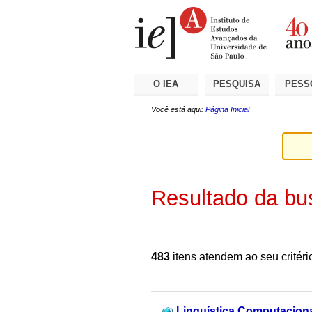
Ir
Ferramentas
Seções
para
Pessoais
o
conteúdo.
|
Ir
para
a
O IEA
PESQUISA
PESS
navegação
Você está aqui:
Página Inicial
Resultado da bu
483
itens atendem ao seu critéri
Linguística Computaciona