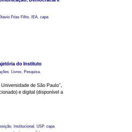
tavio Frias Filho
,
IEA
,
capa
etória do Instituto
ações
,
Livros
,
Pesquisa
,
a Universidade de São Paulo",
onado) e digital (disponível a
osição
,
Institucional
,
USP
,
capa