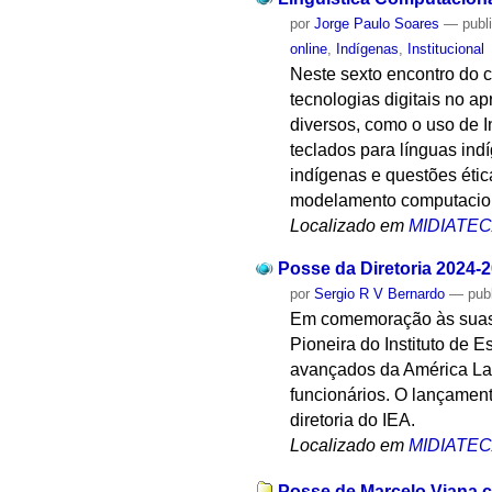
por
Jorge Paulo Soares
—
publ
online
,
Indígenas
,
Institucional
Neste sexto encontro do c
tecnologias digitais no 
diversos, como o uso de I
teclados para línguas ind
indígenas e questões éti
modelamento computacion
Localizado em
MIDIATE
Posse da Diretoria 2024-
por
Sergio R V Bernardo
—
pub
Em comemoração às suas q
Pioneira do Instituto de E
avançados da América Lati
funcionários. O lançamen
diretoria do IEA.
Localizado em
MIDIATE
Posse de Marcelo Viana c