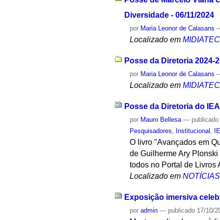
Diversidade - 06/11/2024
por
Maria Leonor de Calasans
Localizado em
MIDIATE
Posse da Diretoria 2024-2
por
Maria Leonor de Calasans
Localizado em
MIDIATE
Posse da Diretoria do IEA
por
Mauro Bellesa
—
publicado
Pesquisadores
,
Institucional
,
I
O livro "Avançados em Quê
de Guilherme Ary Plonski 
todos no Portal de Livros
Localizado em
NOTÍCIA
Exposição imersiva cele
por
admin
—
publicado
17/10/2