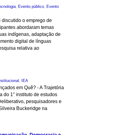
ecnologia
,
Evento público
,
Evento
oi discutido o emprego de
icipantes abordaram temas
nguas indígenas, adaptação de
mento digital de línguas
squisa relativa ao
nstitucional
,
IEA
nçados em Quê? - A Trajetória
a do 1° instituto de estudos
Deliberativo, pesquisadores e
ilveira Buckeridge na
 Comunicação, Democracia e