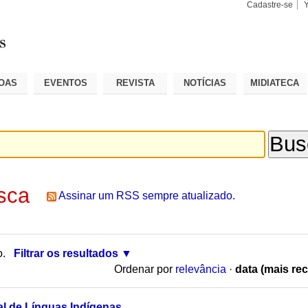
Cadastre-se
Busca
Busca
Avançad
OAS
EVENTOS
REVISTA
NOTÍCIAS
MIDIATECA
sca
Assinar um RSS sempre atualizado.
o.
Filtrar os resultados
Ordenar por
relevância
·
data (mais rec
l de Línguas Indígenas