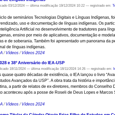
icado
03/12/2024
—
última modificação
19/12/2024 10:22
— registrado em:
T
iclo de seminários Tecnologias Digitais e Línguas Indígenas, f
aprendizado, uso e documentação de línguas indígenas. Os part
nteligência Artificial no desenvolvimento de tradutores para lí
ígenas, ensino por meio de aplicativos, documentação e modela
cas e de soberania. Também foi apresentado um panorama da pe
al de línguas indígenas.
CA
/
Vídeos
/
Vídeos 2024
2028 e 38º Aniversário do IEA-USP
licado
18/11/2024
—
última modificação
18/11/2024 14:26
— registrado em:
I
uase quatro décadas de existência, o IEA lançou o livro “Ava
studos Avançados da USP". A obra trata da história e importânci
na, a partir de relatos de ex-diretores, membros do Conselho 
to aconteceu após a posse de Roseli de Deus Lopes e Marcos S
CA
/
Vídeos
/
Vídeos 2024
omo Titular da Cátedra Otavio Frias Filho de Estudos em