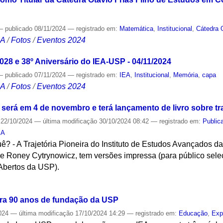
—
publicado
08/11/2024
— registrado em:
Matemática
,
Institucional
,
Cátedra O
CA
/
Fotos
/
Eventos 2024
028 e 38º Aniversário do IEA-USP - 04/11/2024
—
publicado
07/11/2024
— registrado em:
IEA
,
Institucional
,
Memória
,
capa
CA
/
Fotos
/
Eventos 2024
 será em 4 de novembro e terá lançamento de livro sobre traj
22/10/2024
—
última modificação
30/10/2024 08:42
— registrado em:
Public
EA
? - A Trajetória Pioneira do Instituto de Estudos Avançados d
e Roney Cytrynowicz, tem versões impressa (para público seleci
 Abertos da USP).
S
bra 90 anos de fundação da USP
024
—
última modificação
17/10/2024 14:29
— registrado em:
Educação
,
Exp