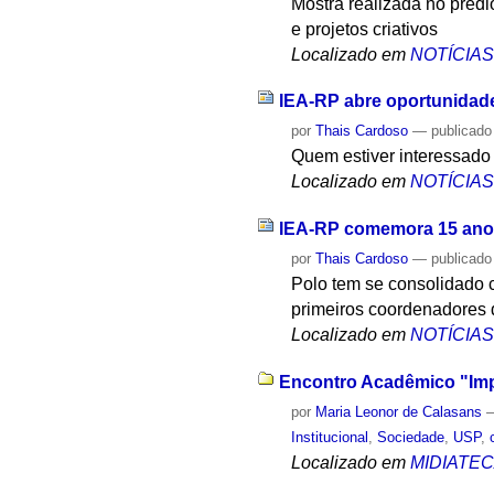
Mostra realizada no préd
e projetos criativos
Localizado em
NOTÍCIA
IEA-RP abre oportunidade
por
Thais Cardoso
—
publicado
Quem estiver interessado
Localizado em
NOTÍCIA
IEA-RP comemora 15 anos
por
Thais Cardoso
—
publicado
Polo tem se consolidado 
primeiros coordenadores
Localizado em
NOTÍCIA
Encontro Acadêmico "Impa
por
Maria Leonor de Calasans
Institucional
,
Sociedade
,
USP
,
Localizado em
MIDIATE