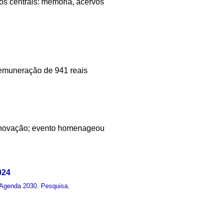
os centrais: memória, acervos
 remuneração de 941 reais
 inovação; evento homenageou
024
Agenda 2030
,
Pesquisa
,