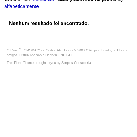
alfabeticamente
Nenhum resultado foi encontrado.
®
O
Plone
- CMS/WCM de Código Aberto
tem
©
2000-2026 pela
Fundação Plone
e
amigos. Distribuído sob a
Licença GNU GPL
.
This Plone Theme brought to you by
Simples Consultoria
.