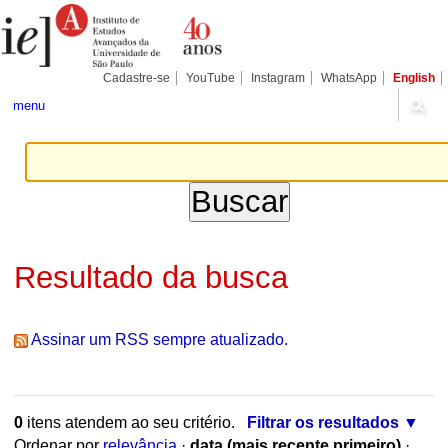
Ir
Ferramentas
para
Pessoais
o
conteúdo.
|
Cadastre-se
YouTube
Instagram
WhatsApp
English
Ir
para
menu
a
navegação
Resultado da busca
Assinar um RSS sempre atualizado.
0
itens atendem ao seu critério.
Filtrar os resultados
Ordenar por
relevância
·
data (mais recente primeiro)
·