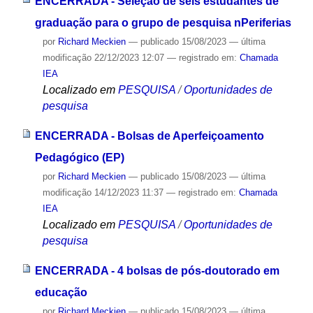
ENCERRADA - Seleção de seis estudantes de
graduação para o grupo de pesquisa nPeriferias
por
Richard Meckien
—
publicado
15/08/2023
—
última
modificação
22/12/2023 12:07
— registrado em:
Chamada
IEA
Localizado em
PESQUISA
/
Oportunidades de
pesquisa
ENCERRADA - Bolsas de Aperfeiçoamento
Pedagógico (EP)
por
Richard Meckien
—
publicado
15/08/2023
—
última
modificação
14/12/2023 11:37
— registrado em:
Chamada
IEA
Localizado em
PESQUISA
/
Oportunidades de
pesquisa
ENCERRADA - 4 bolsas de pós-doutorado em
educação
por
Richard Meckien
—
publicado
15/08/2023
—
última