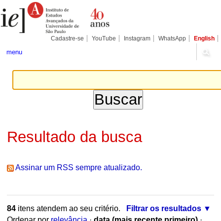
Ir
Ferramentas
Seções
para
Pessoais
o
conteúdo.
|
Cadastre-se
YouTube
Instagram
WhatsApp
English
Ir
para
menu
a
navegação
Resultado da busca
Assinar um RSS sempre atualizado.
84
itens atendem ao seu critério.
Filtrar os resultados
Ordenar por
relevância
·
data (mais recente primeiro)
·