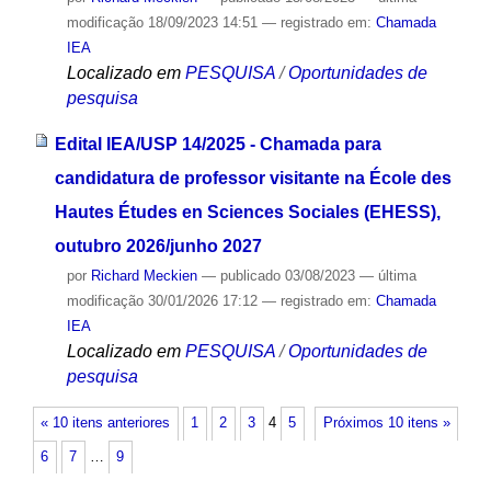
modificação
18/09/2023 14:51
— registrado em:
Chamada
IEA
Localizado em
PESQUISA
/
Oportunidades de
pesquisa
Edital IEA/USP 14/2025 - Chamada para
candidatura de professor visitante na École des
Hautes Études en Sciences Sociales (EHESS),
outubro 2026/junho 2027
por
Richard Meckien
—
publicado
03/08/2023
—
última
modificação
30/01/2026 17:12
— registrado em:
Chamada
IEA
Localizado em
PESQUISA
/
Oportunidades de
pesquisa
« 10 itens anteriores
1
2
3
4
5
Próximos 10 itens »
6
7
…
9