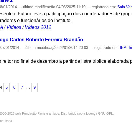
arte 1
8/01/2014
—
última modificação
04/06/2025 11:10
— registrado em:
Sala Ve
sente e Futuro teve a participação dos coordenadores de grupo
adores e funcionários do Instituto.
CA
/
Vídeos
/
Vídeos 2012
ólogo Carlos Roberto Ferreira Brandão
07/01/2014
—
última modificação
24/01/2014 20:03
— registrado em:
IEA
,
In
 reitor no final de dezembro a partir de listra tríplice elaborad
S
4
5
6
7
…
9
000-2026 pela
Fundação Plone
e amigos. Distribuído sob a
Licença GNU GPL
.
nsultoria
.