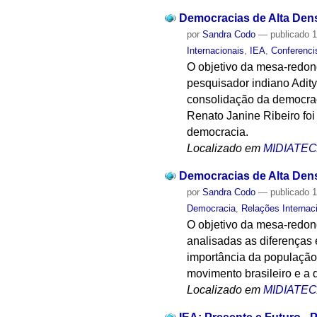
Democracias de Alta Densi
por
Sandra Codo
—
publicado
1
Internacionais
,
IEA
,
Conferenci
O objetivo da mesa-redon
pesquisador indiano Adit
consolidação da democraci
Renato Janine Ribeiro foi 
democracia.
Localizado em
MIDIATE
Democracias de Alta Densi
por
Sandra Codo
—
publicado
1
Democracia
,
Relações Internac
O objetivo da mesa-redond
analisadas as diferenças
importância da população
movimento brasileiro e a
Localizado em
MIDIATE