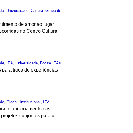
rde
,
Universidade
,
Cultura
,
Grupo de
ntimento de amor ao lugar
corridas no Centro Cultural
rde
,
IEA
,
Universidade
,
Forum IEAs
s para troca de experiências
rde
,
Glocal
,
Institucional
,
IEA
 para o funcionamento dos
projetos conjuntos para o