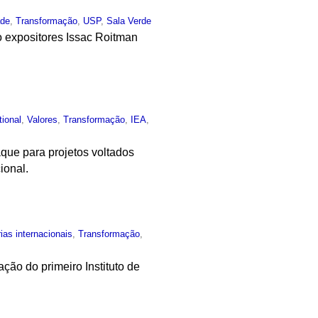
ade
,
Transformação
,
USP
,
Sala Verde
o expositores Issac Roitman
tional
,
Valores
,
Transformação
,
IEA
,
que para projetos voltados
ional.
ias internacionais
,
Transformação
,
ação do primeiro Instituto de