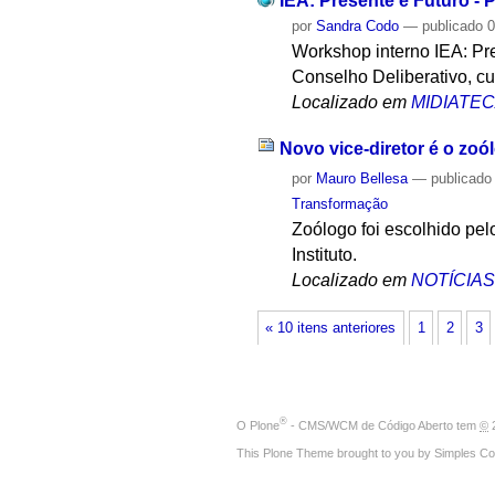
IEA: Presente e Futuro - P
por
Sandra Codo
—
publicado
0
Workshop interno IEA: Pre
Conselho Deliberativo, cur
Localizado em
MIDIATE
Novo vice-diretor é o zo
por
Mauro Bellesa
—
publicado
Transformação
Zoólogo foi escolhido pelo
Instituto.
Localizado em
NOTÍCIA
« 10 itens anteriores
1
2
3
®
O
Plone
- CMS/WCM de Código Aberto
tem
©
2
This Plone Theme brought to you by
Simples Co