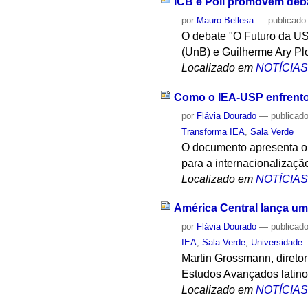
ICB e Poli promovem deba
por
Mauro Bellesa
—
publicado
O debate "O Futuro da US
(UnB) e Guilherme Ary Plo
Localizado em
NOTÍCIA
Como o IEA-USP enfrento
por
Flávia Dourado
—
publicad
Transforma IEA
,
Sala Verde
O documento apresenta o 
para a internacionalização
Localizado em
NOTÍCIA
América Central lança u
por
Flávia Dourado
—
publicad
IEA
,
Sala Verde
,
Universidade
Martin Grossmann, diretor 
Estudos Avançados latino-
Localizado em
NOTÍCIA