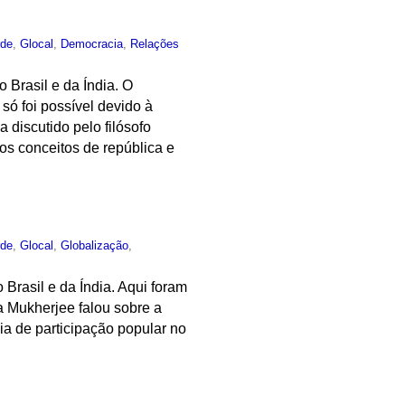
rde
,
Glocal
,
Democracia
,
Relações
Brasil e da Índia. O
ó foi possível devido à
discutido pelo filósofo
e os conceitos de república e
rde
,
Glocal
,
Globalização
,
Brasil e da Índia. Aqui foram
a Mukherjee falou sobre a
a de participação popular no