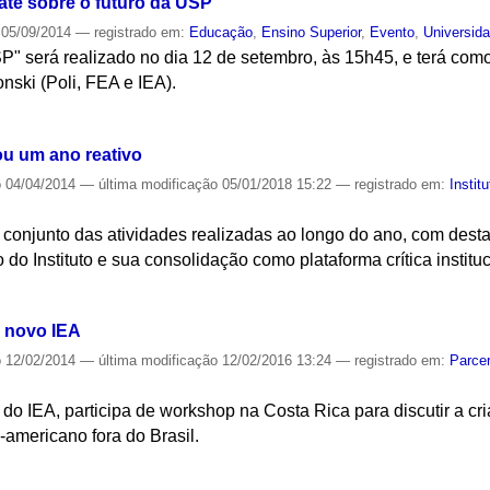
te sobre o futuro da USP
05/09/2014
— registrado em:
Educação
,
Ensino Superior
,
Evento
,
Universid
P" será realizado no dia 12 de setembro, às 15h45, e terá com
nski (Poli, FEA e IEA).
S
u um ano reativo
o
04/04/2014
—
última modificação
05/01/2018 15:22
— registrado em:
Institu
conjunto das atividades realizadas ao longo do ano, com desta
 do Instituto e sua consolidação como plataforma crítica instituc
S
m novo IEA
o
12/02/2014
—
última modificação
12/02/2016 13:24
— registrado em:
Parcer
do IEA, participa de workshop na Costa Rica para discutir a cri
americano fora do Brasil.
S