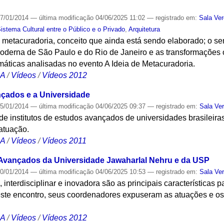
7/01/2014
—
última modificação
04/06/2025 11:02
— registrado em:
Sala Ve
tema Cultural entre o Público e o Privado
,
Arquitetura
 metacuradoria, conceito que ainda está sendo elaborado; o se
oderna de São Paulo e do Rio de Janeiro e as transformações o
máticas analisadas no evento A Ideia de Metacuradoria.
CA
/
Vídeos
/
Vídeos 2012
çados e a Universidade
5/01/2014
—
última modificação
04/06/2025 09:37
— registrado em:
Sala Ve
 de institutos de estudos avançados de universidades brasileira
atuação.
CA
/
Vídeos
/
Vídeos 2011
 Avançados da Universidade Jawaharlal Nehru e da USP
0/01/2014
—
última modificação
04/06/2025 10:53
— registrado em:
Sala Ve
e, interdisciplinar e inovadora são as principais características
este encontro, seus coordenadores expuseram as atuações e os 
CA
/
Vídeos
/
Vídeos 2012