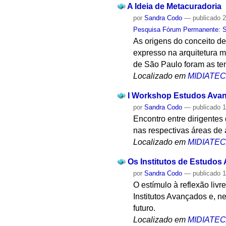
A Ideia de Metacuradoria
por
Sandra Codo
—
publicado
2
Pesquisa Fórum Permanente: Sis
As origens do conceito de
expresso na arquitetura m
de São Paulo foram as te
Localizado em
MIDIATE
I Workshop Estudos Avan
por
Sandra Codo
—
publicado
1
Encontro entre dirigentes
nas respectivas áreas de 
Localizado em
MIDIATE
Os Institutos de Estudos
por
Sandra Codo
—
publicado
1
O estímulo à reflexão livr
Institutos Avançados e, n
futuro.
Localizado em
MIDIATE