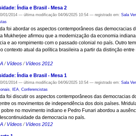
dade: Índia e Brasil - Mesa 2
0/01/2014
—
última modificação
04/06/2025 10:54
— registrado em:
Sala Ve
stas
da foi abordar os aspectos contemporâneos das democracias do 
ya Mukherjee afirmou que a modernização da economia indiana s
a e ao rompimento com o passado colonial no país. Outro tema 
o contexto atual da política brasileira a partir da distinção entr
CA
/
Vídeos
/
Vídeos 2012
dade: Índia e Brasil - Mesa 1
0/01/2014
—
última modificação
04/06/2025 10:54
— registrado em:
Sala Ve
ionais
,
IEA
,
Conferencistas
a foi discutir os aspectos contemporâneos das democracias do 
 entre os movimentos de independência dos dois países. Mridul
 pobre no movimento indiano e Pedro Funari abordou a ausênci
 descontinuidade da democracia no país.
CA
/
Vídeos
/
Vídeos 2012