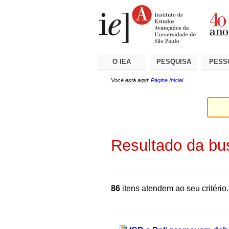
Ir
Ferramentas
Seções
para
Pessoais
o
conteúdo.
|
Ir
para
a
O IEA
PESQUISA
PESS
navegação
Você está aqui:
Página Inicial
Resultado da bu
86
itens atendem ao seu critério.