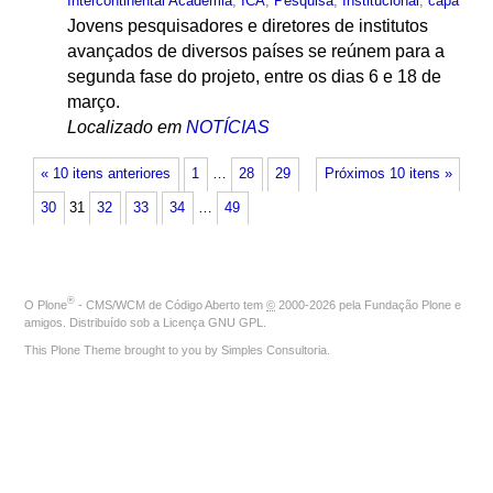
Intercontinental Academia
,
ICA
,
Pesquisa
,
Institucional
,
capa
Jovens pesquisadores e diretores de institutos
avançados de diversos países se reúnem para a
segunda fase do projeto, entre os dias 6 e 18 de
março.
Localizado em
NOTÍCIAS
« 10 itens anteriores
1
…
28
29
Próximos 10 itens »
30
31
32
33
34
…
49
®
O
Plone
- CMS/WCM de Código Aberto
tem
©
2000-2026 pela
Fundação Plone
e
amigos. Distribuído sob a
Licença GNU GPL
.
This Plone Theme brought to you by
Simples Consultoria
.