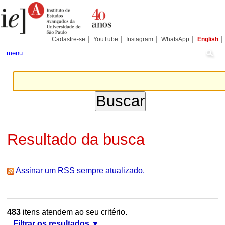
Ir
Ferramentas
Seções
para
Pessoais
o
conteúdo.
|
Cadastre-se
YouTube
Instagram
WhatsApp
English
Ir
para
menu
a
navegação
Resultado da busca
Assinar um RSS sempre atualizado.
483
itens atendem ao seu critério.
Filtrar os resultados