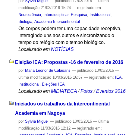
por
Sylvia Miguel
—
publicado
17/03/2016
—
última
modificação
21/03/2016 15:24
— registrado em:
Neurociência
,
Interdisciplinar
,
Pesquisa
,
Institucional
,
Biologia
,
Academia Intercontinental
Os corpos podem ter uma capacidade receptiva,
interagindo uns aos outros e sincronizando o
tempo do relógio com o tempo biológico.
Localizado em
NOTÍCIAS
Eleição IEA: Propostas -16 de fevereiro de 2016
por
Maria Leonor de Calasans
—
publicado
10/03/2016
—
última modificação
10/03/2016 16:57
— registrado em:
IEA
,
Institucional
,
Eleições IEA
Localizado em
MIDIATECA
/
Fotos
/
Eventos 2016
Iniciados os trabalhos da Intercontinental
Academia em Nagoya
por
Sylvia Miguel
—
publicado
10/03/2016
—
última
modificação
11/03/2016 12:12
— registrado em: