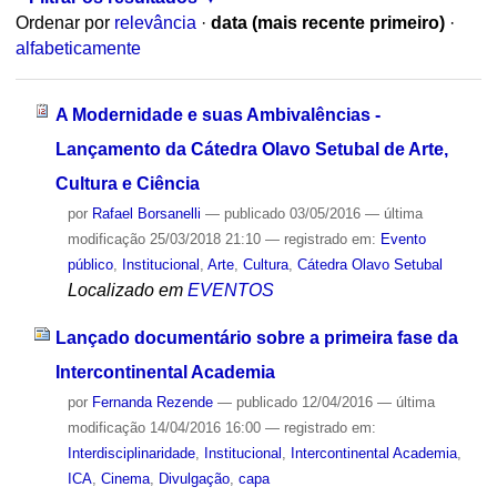
Ordenar por
relevância
·
data (mais recente primeiro)
·
alfabeticamente
A Modernidade e suas Ambivalências -
Lançamento da Cátedra Olavo Setubal de Arte,
Cultura e Ciência
por
Rafael Borsanelli
—
publicado
03/05/2016
—
última
modificação
25/03/2018 21:10
— registrado em:
Evento
público
,
Institucional
,
Arte
,
Cultura
,
Cátedra Olavo Setubal
Localizado em
EVENTOS
Lançado documentário sobre a primeira fase da
Intercontinental Academia
por
Fernanda Rezende
—
publicado
12/04/2016
—
última
modificação
14/04/2016 16:00
— registrado em:
Interdisciplinaridade
,
Institucional
,
Intercontinental Academia
,
ICA
,
Cinema
,
Divulgação
,
capa